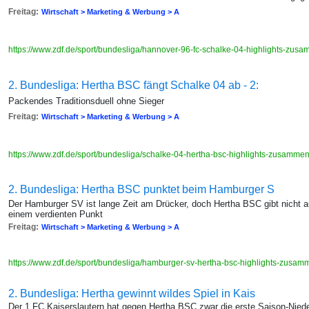
Freitag:
Wirtschaft > Marketing & Werbung > A
https://www.zdf.de/sport/bundesliga/hannover-96-fc-schalke-04-highlights-zu
2. Bundesliga: Hertha BSC fängt Schalke 04 ab - 2:
Packendes Traditionsduell ohne Sieger
Freitag:
Wirtschaft > Marketing & Werbung > A
https://www.zdf.de/sport/bundesliga/schalke-04-hertha-bsc-highlights-zusamm
2. Bundesliga: Hertha BSC punktet beim Hamburger S
Der Hamburger SV ist lange Zeit am Drücker, doch Hertha BSC gibt nicht a
einem verdienten Punkt
Freitag:
Wirtschaft > Marketing & Werbung > A
https://www.zdf.de/sport/bundesliga/hamburger-sv-hertha-bsc-highlights-zus
2. Bundesliga: Hertha gewinnt wildes Spiel in Kais
Der 1 FC Kaiserslautern hat gegen Hertha BSC zwar die erste Saison-Niede