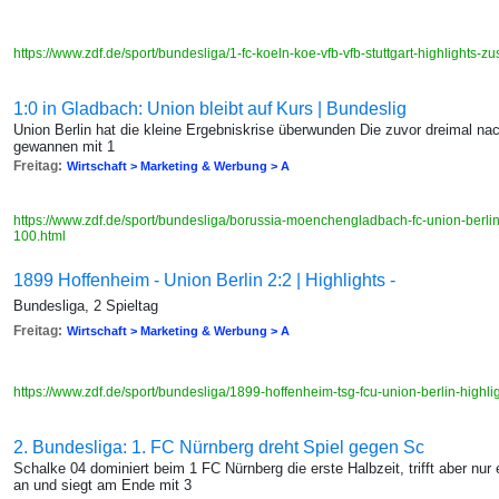
https://www.zdf.de/sport/bundesliga/1-fc-koeln-koe-vfb-vfb-stuttgart-highlight
1:0 in Gladbach: Union bleibt auf Kurs | Bundeslig
Union Berlin hat die kleine Ergebniskrise überwunden Die zuvor dreimal na
gewannen mit 1
Freitag:
Wirtschaft > Marketing & Werbung > A
https://www.zdf.de/sport/bundesliga/borussia-moenchengladbach-fc-union-berl
100.html
1899 Hoffenheim - Union Berlin 2:2 | Highlights -
Bundesliga, 2 Spieltag
Freitag:
Wirtschaft > Marketing & Werbung > A
https://www.zdf.de/sport/bundesliga/1899-hoffenheim-tsg-fcu-union-berlin-hig
2. Bundesliga: 1. FC Nürnberg dreht Spiel gegen Sc
Schalke 04 dominiert beim 1 FC Nürnberg die erste Halbzeit, trifft aber n
an und siegt am Ende mit 3