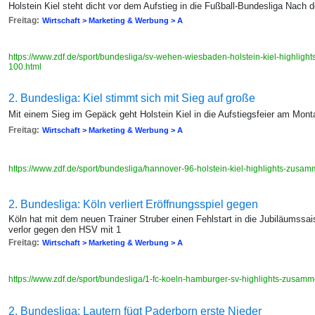
Holstein Kiel steht dicht vor dem Aufstieg in die Fußball-Bundesliga Nach 
Freitag:
Wirtschaft > Marketing & Werbung > A
https://www.zdf.de/sport/bundesliga/sv-wehen-wiesbaden-holstein-kiel-highli
100.html
2. Bundesliga: Kiel stimmt sich mit Sieg auf große
Mit einem Sieg im Gepäck geht Holstein Kiel in die Aufstiegsfeier am Mon
Freitag:
Wirtschaft > Marketing & Werbung > A
https://www.zdf.de/sport/bundesliga/hannover-96-holstein-kiel-highlights-zus
2. Bundesliga: Köln verliert Eröffnungsspiel gegen
Köln hat mit dem neuen Trainer Struber einen Fehlstart in die Jubiläumssai
verlor gegen den HSV mit 1
Freitag:
Wirtschaft > Marketing & Werbung > A
https://www.zdf.de/sport/bundesliga/1-fc-koeln-hamburger-sv-highlights-zusa
2. Bundesliga: Lautern fügt Paderborn erste Nieder