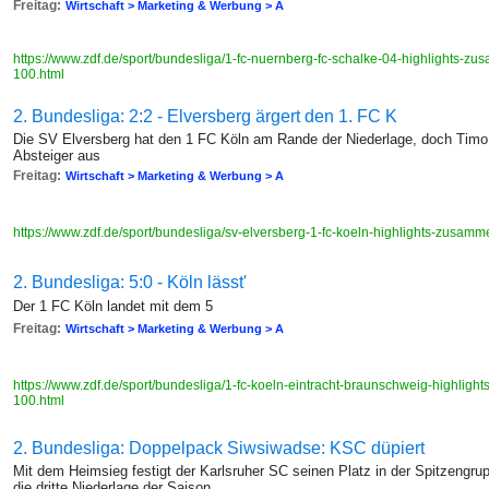
Freitag:
Wirtschaft > Marketing & Werbung > A
https://www.zdf.de/sport/bundesliga/1-fc-nuernberg-fc-schalke-04-highlights-
100.html
2. Bundesliga: 2:2 - Elversberg ärgert den 1. FC K
Die SV Elversberg hat den 1 FC Köln am Rande der Niederlage, doch Timo 
Absteiger aus
Freitag:
Wirtschaft > Marketing & Werbung > A
https://www.zdf.de/sport/bundesliga/sv-elversberg-1-fc-koeln-highlights-zusa
2. Bundesliga: 5:0 - Köln lässt'
Der 1 FC Köln landet mit dem 5
Freitag:
Wirtschaft > Marketing & Werbung > A
https://www.zdf.de/sport/bundesliga/1-fc-koeln-eintracht-braunschweig-highli
100.html
2. Bundesliga: Doppelpack Siwsiwadse: KSC düpiert
Mit dem Heimsieg festigt der Karlsruher SC seinen Platz in der Spitzengrup
die dritte Niederlage der Saison