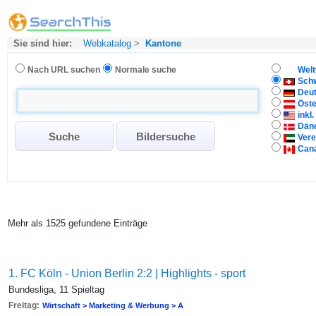
Sie sind hier:
Webkatalog
>
Kantone
Nach URL suchen
Normale suche
Welt
Sch
Deu
Öste
inkl
Dän
Vere
Can
Mehr als 1525 gefundene Einträge
1. FC Köln - Union Berlin 2:2 | Highlights - sport
Bundesliga, 11 Spieltag
Freitag:
Wirtschaft > Marketing & Werbung > A