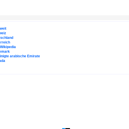
weit
weiz
tschland
rreich
. Wikipedia
emark
inigte arabische Emirate
ada