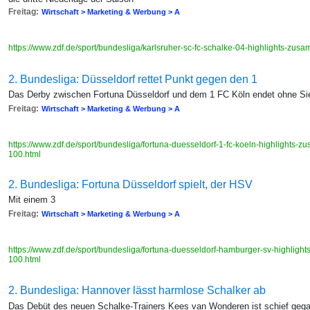
Freitag:
Wirtschaft > Marketing & Werbung > A
https://www.zdf.de/sport/bundesliga/karlsruher-sc-fc-schalke-04-highlights-z
2. Bundesliga: Düsseldorf rettet Punkt gegen den 1
Das Derby zwischen Fortuna Düsseldorf und dem 1 FC Köln endet ohne Si
Freitag:
Wirtschaft > Marketing & Werbung > A
https://www.zdf.de/sport/bundesliga/fortuna-duesseldorf-1-fc-koeln-highlights
100.html
2. Bundesliga: Fortuna Düsseldorf spielt, der HSV
Mit einem 3
Freitag:
Wirtschaft > Marketing & Werbung > A
https://www.zdf.de/sport/bundesliga/fortuna-duesseldorf-hamburger-sv-highli
100.html
2. Bundesliga: Hannover lässt harmlose Schalker ab
Das Debüt des neuen Schalke-Trainers Kees van Wonderen ist schief geg