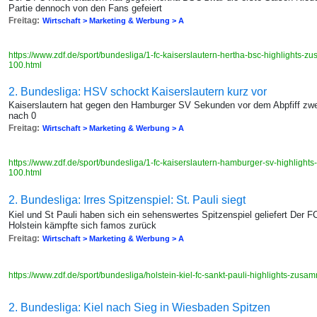
Partie dennoch von den Fans gefeiert
Freitag:
Wirtschaft > Marketing & Werbung > A
https://www.zdf.de/sport/bundesliga/1-fc-kaiserslautern-hertha-bsc-highlights
100.html
2. Bundesliga: HSV schockt Kaiserslautern kurz vor
Kaiserslautern hat gegen den Hamburger SV Sekunden vor dem Abpfiff zw
nach 0
Freitag:
Wirtschaft > Marketing & Werbung > A
https://www.zdf.de/sport/bundesliga/1-fc-kaiserslautern-hamburger-sv-highlig
100.html
2. Bundesliga: Irres Spitzenspiel: St. Pauli siegt
Kiel und St Pauli haben sich ein sehenswertes Spitzenspiel geliefert Der F
Holstein kämpfte sich famos zurück
Freitag:
Wirtschaft > Marketing & Werbung > A
https://www.zdf.de/sport/bundesliga/holstein-kiel-fc-sankt-pauli-highlights-z
2. Bundesliga: Kiel nach Sieg in Wiesbaden Spitzen