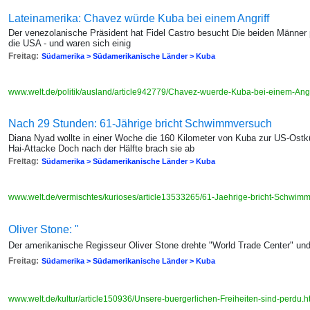
Lateinamerika: Chavez würde Kuba bei einem Angriff
Der venezolanische Präsident hat Fidel Castro besucht Die beiden Männer p
die USA - und waren sich einig
Freitag:
Südamerika > Südamerikanische Länder > Kuba
www.welt.de/politik/ausland/article942779/Chavez-wuerde-Kuba-bei-einem-Angri
Nach 29 Stunden: 61-Jährige bricht Schwimmversuch
Diana Nyad wollte in einer Woche die 160 Kilometer von Kuba zur US-Ostkü
Hai-Attacke Doch nach der Hälfte brach sie ab
Freitag:
Südamerika > Südamerikanische Länder > Kuba
www.welt.de/vermischtes/kurioses/article13533265/61-Jaehrige-bricht-Schwim
Oliver Stone: "
Der amerikanische Regisseur Oliver Stone drehte "World Trade Center" und
Freitag:
Südamerika > Südamerikanische Länder > Kuba
www.welt.de/kultur/article150936/Unsere-buergerlichen-Freiheiten-sind-perdu.