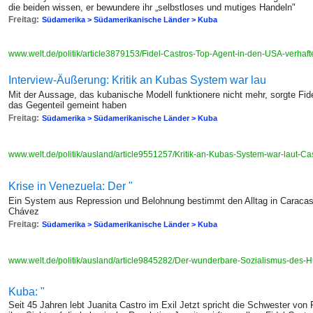
die beiden wissen, er bewundere ihr „selbstloses und mutiges Handeln"
Freitag:
Südamerika > Südamerikanische Länder > Kuba
www.welt.de/politik/article3879153/Fidel-Castros-Top-Agent-in-den-USA-verhaft
Interview-Äußerung: Kritik an Kubas System war lau
Mit der Aussage, das kubanische Modell funktionere nicht mehr, sorgte Fide
das Gegenteil gemeint haben
Freitag:
Südamerika > Südamerikanische Länder > Kuba
www.welt.de/politik/ausland/article9551257/Kritik-an-Kubas-System-war-laut-Ca
Krise in Venezuela: Der "
Ein System aus Repression und Belohnung bestimmt den Alltag in Caracas
Chávez
Freitag:
Südamerika > Südamerikanische Länder > Kuba
www.welt.de/politik/ausland/article9845282/Der-wunderbare-Sozialismus-des
Kuba: "
Seit 45 Jahren lebt Juanita Castro im Exil Jetzt spricht die Schwester von 