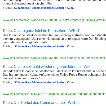
braucht dringend ausländische Hilfe
Freitag:
Südamerika > Südamerikanische Länder > Kuba
www.welt.de/politik/ausland/article13017031/Castro-empfaengt-Jimmy-Carter-m
Kuba: Castro ganz fidel im Fernsehen - WELT
Das kubanische Staatsfernsehen hat am Sonntag erstmals seit vier Monaten
sich im vergangenen Jahr einer Notoperation unterzogen hatte Der 80-jähri
gesünder und kräftiger als zuletzt
Freitag:
Südamerika > Südamerikanische Länder > Kuba
www.welt.de/politik/ausland/article916678/Castro-ganz-fidel-im-Fernsehen.html
Kuba: Castro soll bald wieder regieren können - WE
Der erkrankte kubanische Staatschef Fidel Castro könnte bereits in Kürz
Das hat zumindest Kubas Außenminister Felipe Perez Roque behauptet Sch
die Spitze seines Staates?
Freitag:
Südamerika > Südamerikanische Länder > Kuba
www.welt.de/politik/article742471/Castro-soll-bald-wieder-regieren-koennen.ht
Kuba: Der Herbst des Commandante - WELT