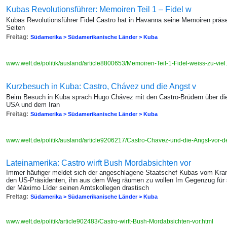
Kubas Revolutionsführer: Memoiren Teil 1 – Fidel w
Kubas Revolutionsführer Fidel Castro hat in Havanna seine Memoiren präsen
Seiten
Freitag:
Südamerika > Südamerikanische Länder > Kuba
www.welt.de/politik/ausland/article8800653/Memoiren-Teil-1-Fidel-weiss-zu-viel
Kurzbesuch in Kuba: Castro, Chávez und die Angst v
Beim Besuch in Kuba sprach Hugo Chávez mit den Castro-Brüdern über die
USA und dem Iran
Freitag:
Südamerika > Südamerikanische Länder > Kuba
www.welt.de/politik/ausland/article9206217/Castro-Chavez-und-die-Angst-vor-
Lateinamerika: Castro wirft Bush Mordabsichten vor
Immer häufiger meldet sich der angeschlagene Staatschef Kubas vom Kran
den US-Präsidenten, ihn aus dem Weg räumen zu wollen Im Gegenzug für 
der Máximo Líder seinen Amtskollegen drastisch
Freitag:
Südamerika > Südamerikanische Länder > Kuba
www.welt.de/politik/article902483/Castro-wirft-Bush-Mordabsichten-vor.html