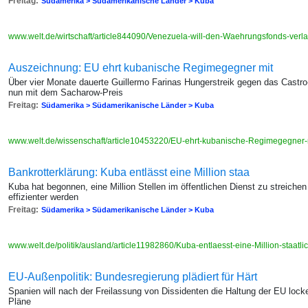
Freitag:
Südamerika > Südamerikanische Länder > Kuba
www.welt.de/wirtschaft/article844090/Venezuela-will-den-Waehrungsfonds-verl
Auszeichnung: EU ehrt kubanische Regimegegner mit
Über vier Monate dauerte Guillermo Farinas Hungerstreik gegen das Castr
nun mit dem Sacharow-Preis
Freitag:
Südamerika > Südamerikanische Länder > Kuba
www.welt.de/wissenschaft/article10453220/EU-ehrt-kubanische-Regimegegner-
Bankrotterklärung: Kuba entlässt eine Million staa
Kuba hat begonnen, eine Million Stellen im öffentlichen Dienst zu streichen 
effizienter werden
Freitag:
Südamerika > Südamerikanische Länder > Kuba
www.welt.de/politik/ausland/article11982860/Kuba-entlaesst-eine-Million-staatli
EU-Außenpolitik: Bundesregierung plädiert für Härt
Spanien will nach der Freilassung von Dissidenten die Haltung der EU lock
Pläne