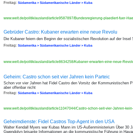
Freitag:
Südamerika > Südamerikanische Länder > Kuba
www.welt.de/politik/ausland/article9587897/Bundesregierung-plaediert-fuer-H
Gebrüder Castro: Kubaner erwarten eine neue Revolu
Die Kubaner feiern den Beginn der sozialistischen Revolution auf der Insel
Freitag:
Südamerika > Südamerikanische Länder > Kuba
www.welt.de/politik/ausland/article8634258/Kubaner-erwarten-eine-neue-Revol
Geheim: Castro schon seit vier Jahren kein Parteic
Schon vor vier Jahren hat Fidel Castro den Vorsitz der Kommunistischen P
aber offenbar nicht
Freitag:
Südamerika > Südamerikanische Länder > Kuba
www.welt.de/politik/ausland/article11047044/Castro-schon-seit-vier-Jahren-kein
Geheimdienste: Fidel Castros Top-Agent in den USA
Walter Kendall Myers war Kubas Mann im US-Außenministerium Über 30 Jahr
Gwendolyn brisante Informationen an die kommunistische Führung in Hava