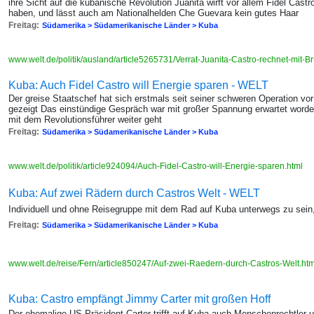
ihre Sicht auf die kubanische Revolution Juanita wirft vor allem Fidel Cast
haben, und lässt auch am Nationalhelden Che Guevara kein gutes Haar
Freitag:
Südamerika > Südamerikanische Länder > Kuba
www.welt.de/politik/ausland/article5265731/Verrat-Juanita-Castro-rechnet-mit-
Kuba: Auch Fidel Castro will Energie sparen - WELT
Der greise Staatschef hat sich erstmals seit seiner schweren Operation vor
gezeigt Das einstündige Gespräch war mit großer Spannung erwartet worde
mit dem Revolutionsführer weiter geht
Freitag:
Südamerika > Südamerikanische Länder > Kuba
www.welt.de/politik/article924094/Auch-Fidel-Castro-will-Energie-sparen.html
Kuba: Auf zwei Rädern durch Castros Welt - WELT
Individuell und ohne Reisegruppe mit dem Rad auf Kuba unterwegs zu sein,
Freitag:
Südamerika > Südamerikanische Länder > Kuba
www.welt.de/reise/Fern/article850247/Auf-zwei-Raedern-durch-Castros-Welt.ht
Kuba: Castro empfängt Jimmy Carter mit großen Hoff
Der ehemalige US-Präsident Carter trifft auf Kuba auch Menschenrechtler 