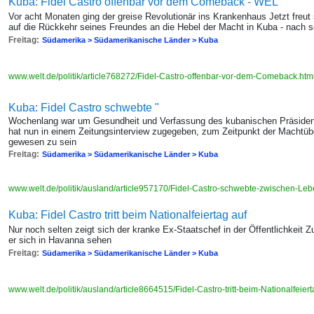
Kuba: Fidel Castro offenbar vor dem Comeback - WEL
Vor acht Monaten ging der greise Revolutionär ins Krankenhaus Jetzt freut 
auf die Rückkehr seines Freundes an die Hebel der Macht in Kuba - nach s
Freitag:
Südamerika > Südamerikanische Länder > Kuba
www.welt.de/politik/article768272/Fidel-Castro-offenbar-vor-dem-Comeback.htm
Kuba: Fidel Castro schwebte "
Wochenlang war um Gesundheit und Verfassung des kubanischen Präsidente
hat nun in einem Zeitungsinterview zugegeben, zum Zeitpunkt der Machtüb
gewesen zu sein
Freitag:
Südamerika > Südamerikanische Länder > Kuba
www.welt.de/politik/ausland/article957170/Fidel-Castro-schwebte-zwischen-Le
Kuba: Fidel Castro tritt beim Nationalfeiertag auf
Nur noch selten zeigt sich der kranke Ex-Staatschef in der Öffentlichkeit 
er sich in Havanna sehen
Freitag:
Südamerika > Südamerikanische Länder > Kuba
www.welt.de/politik/ausland/article8664515/Fidel-Castro-tritt-beim-Nationalfeier