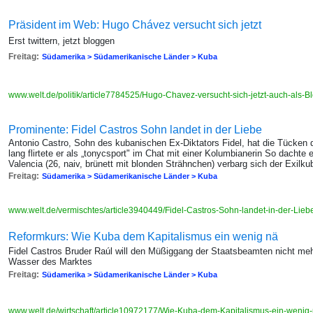
Präsident im Web: Hugo Chávez versucht sich jetzt
Erst twittern, jetzt bloggen
Freitag:
Südamerika > Südamerikanische Länder > Kuba
www.welt.de/politik/article7784525/Hugo-Chavez-versucht-sich-jetzt-auch-als-B
Prominente: Fidel Castros Sohn landet in der Liebe
Antonio Castro, Sohn des kubanischen Ex-Diktators Fidel, hat die Tücken 
lang flirtete er als „tonycsport" im Chat mit einer Kolumbianerin So dachte e
Valencia (26, naiv, brünett mit blonden Strähnchen) verbarg sich der Exil
Freitag:
Südamerika > Südamerikanische Länder > Kuba
www.welt.de/vermischtes/article3940449/Fidel-Castros-Sohn-landet-in-der-Liebe
Reformkurs: Wie Kuba dem Kapitalismus ein wenig nä
Fidel Castros Bruder Raúl will den Müßiggang der Staatsbeamten nicht mehr 
Wasser des Marktes
Freitag:
Südamerika > Südamerikanische Länder > Kuba
www.welt.de/wirtschaft/article10972177/Wie-Kuba-dem-Kapitalismus-ein-weni