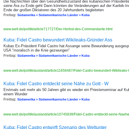
Die Nachrichten über den Gesundheitszustand des kubanischen Präsidenten 
seine Ära zu Ende geht Dann könnten die Veränderungen auf der Karibik-Ins
Ende der großen Diktatoren des 20 Jahrhunderts begleiteten
Freitag:
Südamerika > Südamerikanische Länder > Kuba
www.welt.de/politik/article717727/Der-Herbst-des-Commandante.html
Kuba: Fidel Castro bewundert Wikileaks-Gründer Ass
Kubas Ex-Präsident Fidel Castro hat Assange seine Bewunderung ausgesp
USA "moralisch in die Knie gezwungen"
Freitag:
Südamerika > Südamerikanische Länder > Kuba
www.welt.de/politik/ausland/article11656487/Fidel-Castro-bewundert-Wikileak
Kuba: Fidel Castro entdeckt seine Nähe zu Gott - W
Erstmals seit mehr als 50 Jahren gibt es wieder ein Priesterseminar auf 
einem Wunder
Freitag:
Südamerika > Südamerikanische Länder > Kuba
www.welt.de/politik/ausland/article10745838/Fidel-Castro-entdeckt-seine-Naehe
Kuba: Fidel Castro entwirft Szenario des Weltunter