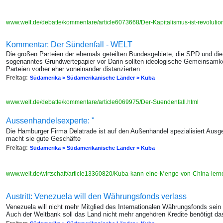
www.welt.de/debatte/kommentare/article6073668/Der-Kapitalismus-ist-revolutio
Kommentar: Der Sündenfall - WELT
Die großen Parteien der ehemals geteilten Bundesgebiete, die SPD und die
sogenanntes Grundwertepapier vor Darin sollten ideologische Gemeinsamke
Parteien vorher eher voneinander distanzierten
Freitag:
Südamerika > Südamerikanische Länder > Kuba
www.welt.de/debatte/kommentare/article6069975/Der-Suendenfall.html
Aussenhandelsexperte: "
Die Hamburger Firma Delatrade ist auf den Außenhandel spezialisiert Au
macht sie gute Geschäfte
Freitag:
Südamerika > Südamerikanische Länder > Kuba
www.welt.de/wirtschaft/article13360820/Kuba-kann-eine-Menge-von-China-lern
Austritt: Venezuela will den Währungsfonds verlass
Venezuela will nicht mehr Mitglied des Internationalen Währungsfonds sei
Auch der Weltbank soll das Land nicht mehr angehören Kredite benötigt das