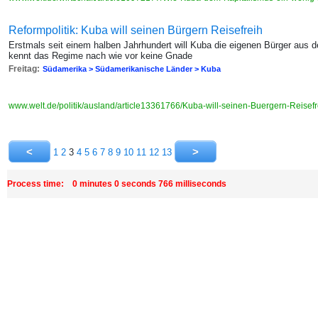
Reformpolitik: Kuba will seinen Bürgern Reisefreih
Erstmals seit einem halben Jahrhundert will Kuba die eigenen Bürger aus 
kennt das Regime nach wie vor keine Gnade
Freitag:
Südamerika > Südamerikanische Länder > Kuba
www.welt.de/politik/ausland/article13361766/Kuba-will-seinen-Buergern-Reisef
1
2
3
4
5
6
7
8
9
10
11
12
13
Process time: 0 minutes 0 seconds 766 milliseconds