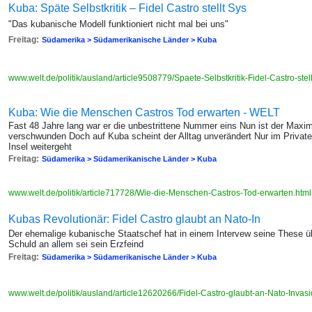
Kuba: Späte Selbstkritik – Fidel Castro stellt Sys
"Das kubanische Modell funktioniert nicht mal bei uns"
Freitag:
Südamerika > Südamerikanische Länder > Kuba
www.welt.de/politik/ausland/article9508779/Spaete-Selbstkritik-Fidel-Castro-ste
Kuba: Wie die Menschen Castros Tod erwarten - WELT
Fast 48 Jahre lang war er die unbestrittene Nummer eins Nun ist der Maxim
verschwunden Doch auf Kuba scheint der Alltag unverändert Nur im Privaten
Insel weitergeht
Freitag:
Südamerika > Südamerikanische Länder > Kuba
www.welt.de/politik/article717728/Wie-die-Menschen-Castros-Tod-erwarten.htm
Kubas Revolutionär: Fidel Castro glaubt an Nato-In
Der ehemalige kubanische Staatschef hat in einem Intervew seine These übe
Schuld an allem sei sein Erzfeind
Freitag:
Südamerika > Südamerikanische Länder > Kuba
www.welt.de/politik/ausland/article12620266/Fidel-Castro-glaubt-an-Nato-Invas