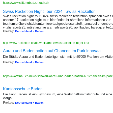
https://www.stiftungbadzurzach.ch
Swiss Racketlon Night Tour 2024 | Swiss Racketlon
swiss racketlon night tour 2024 swiss racketlon federation sprachen swiss
unserer 17. racketlon night tour. hier findet ihr sämtliche informationen zur
tour.turnierübersichtdatumturnierortaufgebot/resultate6. januarbulle, centre 
vitalis sports23. märzlangnau a.a., sihlsports20. aprilbaden, bareggcenter15
Freitag:
Deutschland > Baden
http://www.racketlon.ch/de/wettkampf/swiss-racketlon-night-tour
Aarau und Baden hoffen auf Chancen im Park Innovaa
Die Städte Aarau und Baden beteiligen sich mit je 50'000 Franken am Aktie
Freitag:
Deutschland > Baden
https://www.nau.ch/news/schweiz/aarau-und-baden-hoffen-auf-chancen-im-pa
Kantonsschule Baden
Die Kanti Baden ist ein Gymnasium, eine Wirtschaftsmittelschule und eine
Aargau
Freitag:
Deutschland > Baden