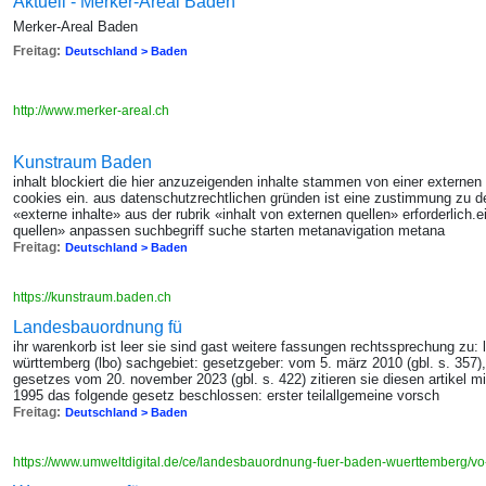
Aktuell - Merker-Areal Baden
Merker-Areal Baden
Freitag:
Deutschland > Baden
http://www.merker-areal.ch
Kunstraum Baden
inhalt blockiert die hier anzuzeigenden inhalte stammen von einer externen 
cookies ein. aus datenschutzrechtlichen gründen ist eine zustimmung zu d
«externe inhalte» aus der rubrik «inhalt von externen quellen» erforderlich.e
quellen» anpassen suchbegriff suche starten metanavigation metana
Freitag:
Deutschland > Baden
https://kunstraum.baden.ch
Landesbauordnung fü
ihr warenkorb ist leer sie sind gast weitere fassungen rechtssprechung zu:
württemberg (lbo) sachgebiet: gesetzgeber: vom 5. märz 2010 (gbl. s. 357), 
gesetzes vom 20. november 2023 (gbl. s. 422) zitieren sie diesen artikel mit
1995 das folgende gesetz beschlossen: erster teilallgemeine vorsch
Freitag:
Deutschland > Baden
https://www.umweltdigital.de/ce/landesbauordnung-fuer-baden-wuerttemberg/v