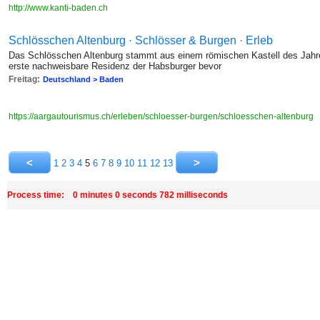
http://www.kanti-baden.ch
Schlösschen Altenburg · Schlösser & Burgen · Erleb
Das Schlösschen Altenburg stammt aus einem römischen Kastell des Jahr
erste nachweisbare Residenz der Habsburger bevor
Freitag:
Deutschland > Baden
https://aargautourismus.ch/erleben/schloesser-burgen/schloesschen-altenburg
1
2
3
4
5
6
7
8
9
10
11
12
13
Process time: 0 minutes 0 seconds 782 milliseconds