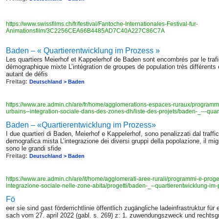
https://www.swissfilms.ch/fr/festival/Fantoche-Internationales-Festival-fur-
Animationsfilm/3C2256CEA66B4485AD7C40A227C86C7A
Baden – « Quartierentwicklung im Prozess »
Les quartiers Meierhof et Kappelerhof de Baden sont encombrés par le trafic
démographique mixte L’intégration de groupes de population très différents e
autant de défis
Freitag:
Deutschland > Baden
https://www.are.admin.ch/are/fr/home/agglomerations-espaces-ruraux/programm
urbains--integration-sociale-dans-des-zones-dh/liste-des-projets/baden-_---qua
Baden – «Quartierentwicklung im Prozess»
I due quartieri di Baden, Meierhof e Kappelerhof, sono penalizzati dal traffi
demografica mista L’integrazione dei diversi gruppi della popolazione, il mig
sono le grandi sfide
Freitag:
Deutschland > Baden
https://www.are.admin.ch/are/it/home/agglomerati-aree-rurali/programmi-e-proge
integrazione-sociale-nelle-zone-abita/progetti/baden-_--quartierentwicklung-im
Fö
eer sie sind gast förderrichtlinie öffentlich zugängliche ladeinfrastruktur f
sach vom 27. april 2022 (gabl. s. 269) z: 1. zuwendungszweck und rechtsg