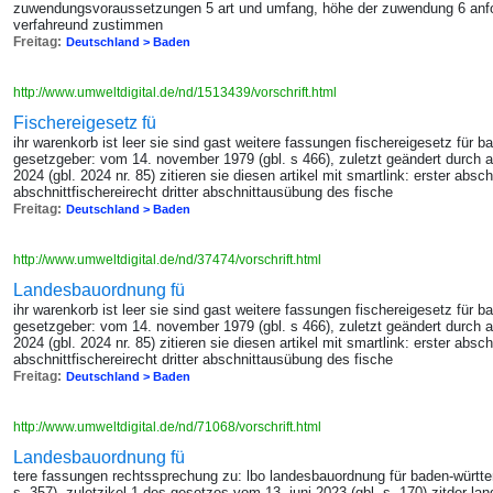
zuwendungsvoraussetzungen 5 art und umfang, höhe der zuwendung 6 anford
verfahreund zustimmen
Freitag:
Deutschland > Baden
http://www.umweltdigital.de/nd/1513439/vorschrift.html
Fischereigesetz fü
ihr warenkorb ist leer sie sind gast weitere fassungen fischereigesetz für 
gesetzgeber: vom 14. november 1979 (gbl. s 466), zuletzt geändert durch a
2024 (gbl. 2024 nr. 85) zitieren sie diesen artikel mit smartlink: erster absc
abschnittfischereirecht dritter abschnittausübung des fische
Freitag:
Deutschland > Baden
http://www.umweltdigital.de/nd/37474/vorschrift.html
Landesbauordnung fü
ihr warenkorb ist leer sie sind gast weitere fassungen fischereigesetz für 
gesetzgeber: vom 14. november 1979 (gbl. s 466), zuletzt geändert durch a
2024 (gbl. 2024 nr. 85) zitieren sie diesen artikel mit smartlink: erster absc
abschnittfischereirecht dritter abschnittausübung des fische
Freitag:
Deutschland > Baden
http://www.umweltdigital.de/nd/71068/vorschrift.html
Landesbauordnung fü
tere fassungen rechtssprechung zu: lbo landesbauordnung für baden-württe
s. 357), zuletzikel 1 des gesetzes vom 13. juni 2023 (gbl. s. 170) zitder la