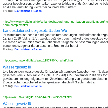
gesetz beschlossen: erster teilten zweiter teildas grundstück und seine beb
an die bauausführung vierter teilbauprodukte fünfter t
Freitag:
Deutschland > Baden
https://www.umweltdigital.de/ce/landesbauordnung-fuer-baden-wuerttemberg/n
norm-complex.html
Landesdatenschutzgesetz Baden-Wü
ihr warenkorb ist leer sie sind gast weitere fassungen landesdatenschutzg
12. juni 2018 (gbl. s. 173), zuletzt geändert durch artikel 3 des gesetzes v
sie diesen artikel mit smartlink: abschnitt 1allgemeine bestimmungen absch
personenbezogener daten abschnitt 3rechte der betrof
Freitag:
Deutschland > Baden
http://www.umweltdigital.de/nd/1187790/vorschrift.html
Wassergesetz fü
tere fassungen wassergesetz für baden-württemberg (wggeber: vom 3. dezem
gesetzes vom 7. feburar 2023 (gbl. s. 26, 43) zi27. november 2013 das fo
gewässereinteilung, eigentum teil 2bewirtschaftung von gewässern absch
2 bewirtschaftung oberirdischer gewässer abschnitt 3 schifffahrt a
Freitag:
Deutschland > Baden
http://www.umweltdigital.de/nd/642968/vorschrift.html
Wassergesetz fü
ihr warenkorb ist leer sie sind gast weitere fassungen wassergesetz für ba