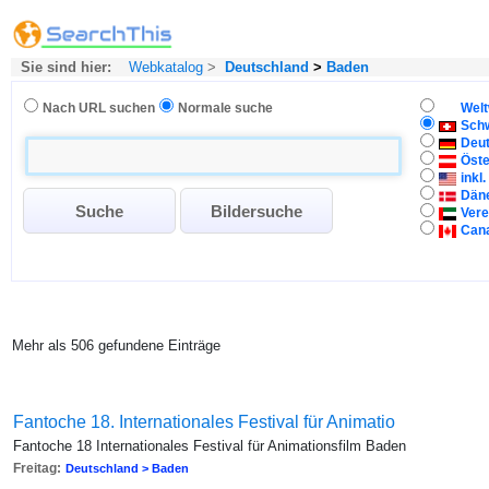
Sie sind hier:
Webkatalog
>
Deutschland
>
Baden
Nach URL suchen
Normale suche
Welt
Sch
Deu
Öste
inkl
Dän
Vere
Can
Mehr als 506 gefundene Einträge
Fantoche 18. Internationales Festival für Animatio
Fantoche 18 Internationales Festival für Animationsfilm Baden
Freitag:
Deutschland > Baden