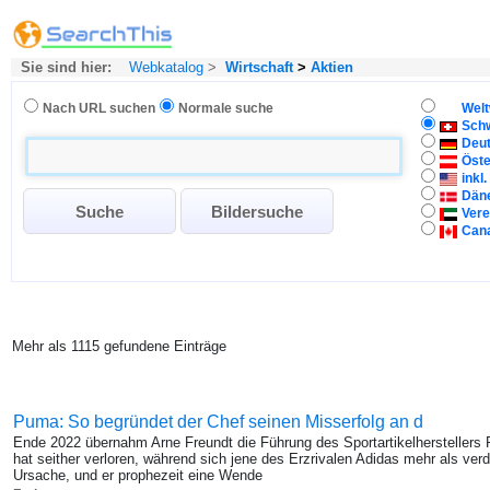
Sie sind hier:
Webkatalog
>
Wirtschaft
>
Aktien
Nach URL suchen
Normale suche
Welt
Sch
Deu
Öste
inkl
Dän
Vere
Can
Mehr als 1115 gefundene Einträge
Puma: So begründet der Chef seinen Misserfolg an d
Ende 2022 übernahm Arne Freundt die Führung des Sportartikelhersteller
hat seither verloren, während sich jene des Erzrivalen Adidas mehr als verd
Ursache, und er prophezeit eine Wende