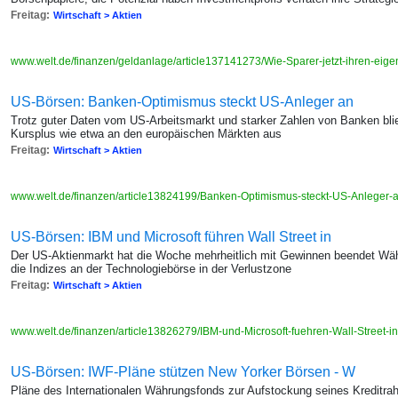
Freitag:
Wirtschaft > Aktien
www.welt.de/finanzen/geldanlage/article137141273/Wie-Sparer-jetzt-ihren-ei
US-Börsen: Banken-Optimismus steckt US-Anleger an
Trotz guter Daten vom US-Arbeitsmarkt und starker Zahlen von Banken blieb
Kursplus wie etwa an den europäischen Märkten aus
Freitag:
Wirtschaft > Aktien
www.welt.de/finanzen/article13824199/Banken-Optimismus-steckt-US-Anleger-
US-Börsen: IBM und Microsoft führen Wall Street in
Der US-Aktienmarkt hat die Woche mehrheitlich mit Gewinnen beendet Wäh
die Indizes an der Technologiebörse in der Verlustzone
Freitag:
Wirtschaft > Aktien
www.welt.de/finanzen/article13826279/IBM-und-Microsoft-fuehren-Wall-Street-
US-Börsen: IWF-Pläne stützen New Yorker Börsen - W
Pläne des Internationalen Währungsfonds zur Aufstockung seines Kredit