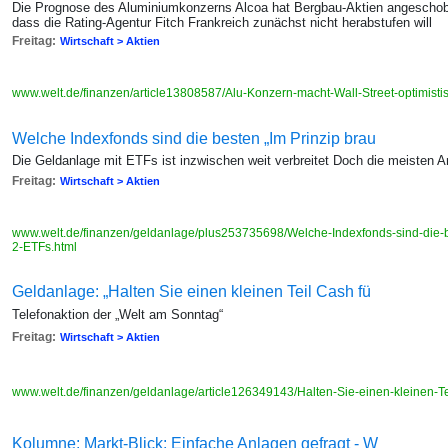
Die Prognose des Aluminiumkonzerns Alcoa hat Bergbau-Aktien angeschoben
dass die Rating-Agentur Fitch Frankreich zunächst nicht herabstufen will
Freitag:
Wirtschaft > Aktien
www.welt.de/finanzen/article13808587/Alu-Konzern-macht-Wall-Street-optimisti
Welche Indexfonds sind die besten „Im Prinzip brau
Die Geldanlage mit ETFs ist inzwischen weit verbreitet Doch die meisten A
Freitag:
Wirtschaft > Aktien
www.welt.de/finanzen/geldanlage/plus253735698/Welche-Indexfonds-sind-die-be
2-ETFs.html
Geldanlage: „Halten Sie einen kleinen Teil Cash fü
Telefonaktion der „Welt am Sonntag“
Freitag:
Wirtschaft > Aktien
www.welt.de/finanzen/geldanlage/article126349143/Halten-Sie-einen-kleinen-Te
Kolumne: Markt-Blick: Einfache Anlagen gefragt - W