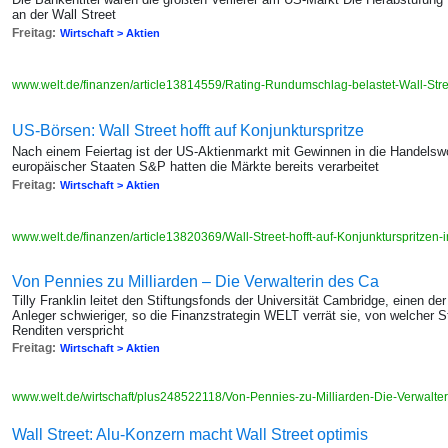
an der Wall Street
Freitag:
Wirtschaft > Aktien
www.welt.de/finanzen/article13814559/Rating-Rundumschlag-belastet-Wall-Stre
US-Börsen: Wall Street hofft auf Konjunkturspritze
Nach einem Feiertag ist der US-Aktienmarkt mit Gewinnen in die Handelsw
europäischer Staaten S&P hatten die Märkte bereits verarbeitet
Freitag:
Wirtschaft > Aktien
www.welt.de/finanzen/article13820369/Wall-Street-hofft-auf-Konjunkturspritzen-
Von Pennies zu Milliarden – Die Verwalterin des Ca
Tilly Franklin leitet den Stiftungsfonds der Universität Cambridge, einen d
Anleger schwieriger, so die Finanzstrategin WELT verrät sie, von welcher S
Renditen verspricht
Freitag:
Wirtschaft > Aktien
www.welt.de/wirtschaft/plus248522118/Von-Pennies-zu-Milliarden-Die-Verwal
Wall Street: Alu-Konzern macht Wall Street optimis