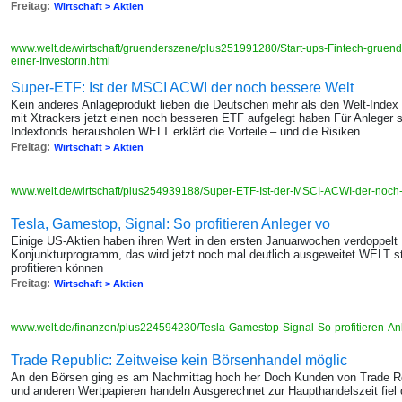
Freitag:
Wirtschaft > Aktien
www.welt.de/wirtschaft/gruenderszene/plus251991280/Start-ups-Fintech-gruende
einer-Investorin.html
Super-ETF: Ist der MSCI ACWI der noch bessere Welt
Kein anderes Anlageprodukt lieben die Deutschen mehr als den Welt-Index
mit Xtrackers jetzt einen noch besseren ETF aufgelegt haben Für Anleger 
Indexfonds herausholen WELT erklärt die Vorteile – und die Risiken
Freitag:
Wirtschaft > Aktien
www.welt.de/wirtschaft/plus254939188/Super-ETF-Ist-der-MSCI-ACWI-der-noch
Tesla, Gamestop, Signal: So profitieren Anleger vo
Einige US-Aktien haben ihren Wert in den ersten Januarwochen verdoppelt 
Konjunkturprogramm, das wird jetzt noch mal deutlich ausgeweitet WELT st
profitieren können
Freitag:
Wirtschaft > Aktien
www.welt.de/finanzen/plus224594230/Tesla-Gamestop-Signal-So-profitieren-A
Trade Republic: Zeitweise kein Börsenhandel möglic
An den Börsen ging es am Nachmittag hoch her Doch Kunden von Trade Rep
und anderen Wertpapieren handeln Ausgerechnet zur Haupthandelszeit fiel 