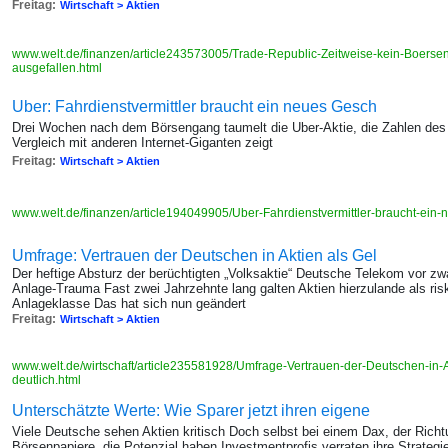
Freitag:
Wirtschaft > Aktien
www.welt.de/finanzen/article243573005/Trade-Republic-Zeitweise-kein-Boers
ausgefallen.html
Uber: Fahrdienstvermittler braucht ein neues Gesch
Drei Wochen nach dem Börsengang taumelt die Uber-Aktie, die Zahlen des 
Vergleich mit anderen Internet-Giganten zeigt
Freitag:
Wirtschaft > Aktien
www.welt.de/finanzen/article194049905/Uber-Fahrdienstvermittler-braucht-ein
Umfrage: Vertrauen der Deutschen in Aktien als Gel
Der heftige Absturz der berüchtigten „Volksaktie“ Deutsche Telekom vor zw
Anlage-Trauma Fast zwei Jahrzehnte lang galten Aktien hierzulande als ri
Anlageklasse Das hat sich nun geändert
Freitag:
Wirtschaft > Aktien
www.welt.de/wirtschaft/article235581928/Umfrage-Vertrauen-der-Deutschen-in-A
deutlich.html
Unterschätzte Werte: Wie Sparer jetzt ihren eigene
Viele Deutsche sehen Aktien kritisch Doch selbst bei einem Dax, der Richt
Börsenpapiere, die Potenzial haben Investmentprofis verraten ihre Strategi