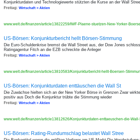
Konjunkturdaten und Technologiewerte stützten die Kurse an der Wall Stree
Freitag:
Wirtschaft > Aktien
www.welt.de/finanzen/article13822259/IWF-Plaene-stuetzen-New-Yorker-Boers
US-Börsen: Konjunkturbericht hellt Börsen-Stimmung
Die Euro-Schuldenkrise bremst die Wall Street aus, der Dow Jones schlos
Ratingagentur Fitch an die EZB schreckte die Anleger
Freitag:
Wirtschaft > Aktien
www.welt.de/finanzen/article13810583/Konjunkturbericht-hellt-Boersen-Stimmun
US-Börsen: Konjunkturdaten enttäuschen die Wall St
Die Zuwächse hielten sich an der New Yorker Börse in Grenzen Zwar wirkte
positiv aus Doch die Konjunktur trübte die Stimmung wieder
Freitag:
Wirtschaft > Aktien
www.welt.de/finanzen/article13812626/Konjunkturdaten-enttaeuschen-die-Wall-
US-Börsen: Rating-Rundumschlag belastet Wall Stree
Die Bankentitel waren die größten Verlierer am US-Markt Die Herabstufung