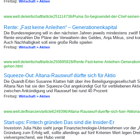
Freitag:
Wirtschaft > Aktien
www.welt.de/wirtschaft/article251114736/Puma-So-begruendet-der-Chef-seinen
Rente: „Fast keine Anleihen“ – Generationenkapital
Die Bundesregierung will in den nächsten Jahren jeweils mindestens zwölf M
Rente einzahlen Die Pläne der Verwalterin des Geldes, Anja Mikus, sind
Auch Nachhaltigkeit soll eine große Rolle spielen
Freitag:
Wirtschaft > Aktien
www.welt.de/wirtschaft/article250895828/Rente-Fast-keine-Anleihen-Generatione
gehen.html
Squeeze-Out: Altana-Rauswurf dürfte sich für Aktio
Die Quandt-Erbin Susanne Klatten hält über ihre Beteiligungsgesellschaft 
Altana Nun hat sie den Squeeze-Out angekündigt Gut für verbliebenen Aktio
zwischen Ankündigung und Rauswurf bei rund 40 Prozent
Freitag:
Wirtschaft > Aktien
www.welt.de/finanzen/article6249396/Altana-Rauswurf-duerfte-sich-fuer-Aktion
Start-ups: Fintech gründen Das sind die Insider-Er
Investorin Julia Hubo sieht junge Finanztechnologie-Unternehmen vor der „A
Gründung zum Erfolg will, sollte allerdings auf fünf Kriterien Wert legen D
vielversprechend, wie Hubo verrät