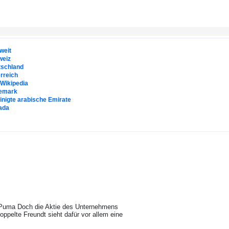
weit
weiz
tschland
rreich
. Wikipedia
emark
inigte arabische Emirate
ada
s Puma Doch die Aktie des Unternehmens
oppelte Freundt sieht dafür vor allem eine