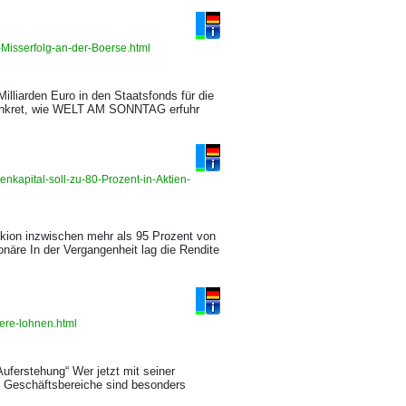
-Misserfolg-an-der-Boerse.html
illiarden Euro in den Staatsfonds für die
 konkret, wie WELT AM SONNTAG erfuhr
nkapital-soll-zu-80-Prozent-in-Aktien-
Skion inzwischen mehr als 95 Prozent von
näre In der Vergangenheit lag die Rendite
aere-lohnen.html
uferstehung“ Wer jetzt mit seiner
rei Geschäftsbereiche sind besonders