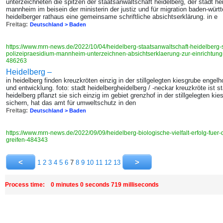
unterzeichneten die spitzen der staatsanwaltschaft heidelberg, der stadt he
mannheim im beisein der ministerin der justiz und für migration baden-wür
heidelberger rathaus eine gemeinsame schriftliche absichtserklärung. in e
Freitag:
Deutschland > Baden
https://www.mrn-news.de/2022/10/04/heidelberg-staatsanwaltschaft-heidelberg-
polizeipraesidium-mannheim-unterzeichnen-absichtserklaerung-zur-einrichtung
486263
Heidelberg –
in heidelberg finden kreuzkröten einzig in der stillgelegten kiesgrube engel
und entwicklung. foto: stadt heidelbergheidelberg / -neckar kreuzkröte ist s
heidelberg pflanzt sie sich einzig im gebiet grenzhof in der stillgelegten ki
sichern, hat das amt für umweltschutz in den
Freitag:
Deutschland > Baden
https://www.mrn-news.de/2022/09/09/heidelberg-biologische-vielfalt-erfolg-fue
greifen-484343
1
2
3
4
5
6
7
8
9
10
11
12
13
Process time: 0 minutes 0 seconds 719 milliseconds