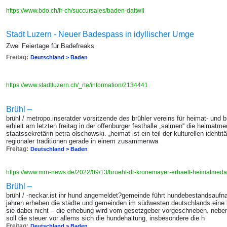
https://www.bdo.ch/fr-ch/succursales/baden-dattwil
Stadt Luzern - Neuer Badespass in idyllischer Umge
Zwei Feiertage für Badefreaks
Freitag:
Deutschland > Baden
https://www.stadtluzern.ch/_rte/information/2134441
Brühl –
brühl / metropo.inseratder vorsitzende des brühler vereins für heimat- und 
erhielt am letzten freitag in der offenburger festhalle „salmen“ die heimat
staatssekretärin petra olschowski. „heimat ist ein teil der kulturellen identität.
regionaler traditionen gerade in einem zusammenwa
Freitag:
Deutschland > Baden
https://www.mrn-news.de/2022/09/13/bruehl-dr-kronemayer-erhaelt-heimatmed
Brühl –
brühl / -neckar.ist ihr hund angemeldet?gemeinde führt hundebestandsaufna
jahren erheben die städte und gemeinden im südwesten deutschlands eine 
sie dabei nicht – die erhebung wird vom gesetzgeber vorgeschrieben. neb
soll die steuer vor allems sich die hundehaltung, insbesondere die h
Freitag:
Deutschland > Baden