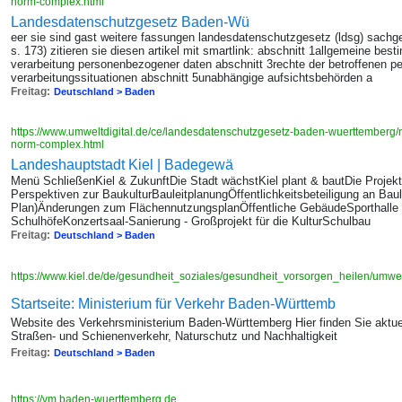
norm-complex.html
Landesdatenschutzgesetz Baden-Wü
eer sie sind gast weitere fassungen landesdatenschutzgesetz (ldsg) sachge
s. 173) zitieren sie diesen artikel mit smartlink: abschnitt 1allgemeine be
verarbeitung personenbezogener daten abschnitt 3rechte der betroffenen p
verarbeitungssituationen abschnitt 5unabhängige aufsichtsbehörden a
Freitag:
Deutschland > Baden
https://www.umweltdigital.de/ce/landesdatenschutzgesetz-baden-wuerttemberg
norm-complex.html
Landeshauptstadt Kiel | Badegewä
Menü Schließen­Kiel & Zukunft­Die Stadt wächstKiel plant & bautDie Projekte
Perspektiven zur BaukulturBauleitplanungÖffentlichkeitsbeteiligung an Bau
Plan)Änderungen zum FlächennutzungsplanÖffentliche GebäudeSporthalle K
SchulhöfeKonzertsaal-Sanierung - Großprojekt für die KulturSchulbau
Freitag:
Deutschland > Baden
https://www.kiel.de/de/gesundheit_soziales/gesundheit_vorsorgen_heilen/umw
Startseite: Ministerium für Verkehr Baden-Württemb
Website des Verkehrsministerium Baden-Württemberg Hier finden Sie aktuel
Straßen- und Schienenverkehr, Naturschutz und Nachhaltigkeit
Freitag:
Deutschland > Baden
https://vm.baden-wuerttemberg.de