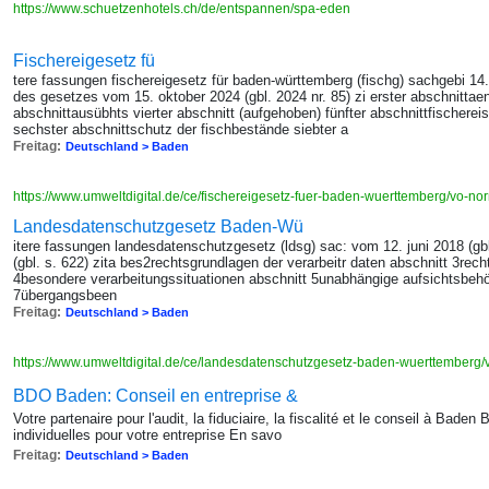
https://www.schuetzenhotels.ch/de/entspannen/spa-eden
Fischereigesetz fü
tere fassungen fischereigesetz für baden-württemberg (fischg) sachgebi 14.
des gesetzes vom 15. oktober 2024 (gbl. 2024 nr. 85) zi erster abschnittaen 
abschnittausübhts vierter abschnitt (aufgehoben) fünfter abschnittfischerei
sechster abschnittschutz der fischbestände siebter a
Freitag:
Deutschland > Baden
https://www.umweltdigital.de/ce/fischereigesetz-fuer-baden-wuerttemberg/vo-n
Landesdatenschutzgesetz Baden-Wü
itere fassungen landesdatenschutzgesetz (ldsg) sac: vom 12. juni 2018 (gb
(gbl. s. 622) zita bes2rechtsgrundlagen der verarbeitr daten abschnitt 3rech
4besondere verarbeitungssituationen abschnitt 5unabhängige aufsichtsbehö
7übergangsbeen
Freitag:
Deutschland > Baden
https://www.umweltdigital.de/ce/landesdatenschutzgesetz-baden-wuerttemberg
BDO Baden: Conseil en entreprise &
Votre partenaire pour l'audit, la fiduciaire, la fiscalité et le conseil à Bad
individuelles pour votre entreprise En savo
Freitag:
Deutschland > Baden