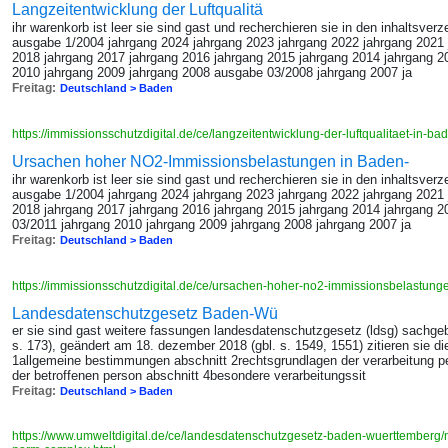
Langzeitentwicklung der Luftqualitä
ihr warenkorb ist leer sie sind gast und recherchieren sie in den inhaltsverz
ausgabe 1/2004 jahrgang 2024 jahrgang 2023 jahrgang 2022 jahrgang 2021 
2018 jahrgang 2017 jahrgang 2016 jahrgang 2015 jahrgang 2014 jahrgang 2
2010 jahrgang 2009 jahrgang 2008 ausgabe 03/2008 jahrgang 2007 ja
Freitag:
Deutschland > Baden
https://immissionsschutzdigital.de/ce/langzeitentwicklung-der-luftqualitaet-in-b
Ursachen hoher NO2-Immissionsbelastungen in Baden-
ihr warenkorb ist leer sie sind gast und recherchieren sie in den inhaltsverz
ausgabe 1/2004 jahrgang 2024 jahrgang 2023 jahrgang 2022 jahrgang 2021 
2018 jahrgang 2017 jahrgang 2016 jahrgang 2015 jahrgang 2014 jahrgang 2
03/2011 jahrgang 2010 jahrgang 2009 jahrgang 2008 jahrgang 2007 ja
Freitag:
Deutschland > Baden
https://immissionsschutzdigital.de/ce/ursachen-hoher-no2-immissionsbelastung
Landesdatenschutzgesetz Baden-Wü
er sie sind gast weitere fassungen landesdatenschutzgesetz (ldsg) sachgeb
s. 173), geändert am 18. dezember 2018 (gbl. s. 1549, 1551) zitieren sie die
1allgemeine bestimmungen abschnitt 2rechtsgrundlagen der verarbeitung p
der betroffenen person abschnitt 4besondere verarbeitungssit
Freitag:
Deutschland > Baden
https://www.umweltdigital.de/ce/landesdatenschutzgesetz-baden-wuerttemberg