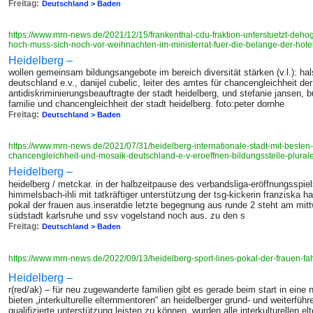
Freitag:
Deutschland > Baden
https://www.mrn-news.de/2021/12/15/frankenthal-cdu-fraktion-unterstuetzt-deho
hoch-muss-sich-noch-vor-weihnachten-im-ministerrat-fuer-die-belange-der-hot
Heidelberg –
wollen gemeinsam bildungsangebote im bereich diversität stärken (v.l.): h
deutschland e.v., danijel cubelic, leiter des amtes für chancengleichheit der
antidiskriminierungsbeauftragte der stadt heidelberg, und stefanie jansen, b
familie und chancengleichheit der stadt heidelberg. foto:peter dornhe
Freitag:
Deutschland > Baden
https://www.mrn-news.de/2021/07/31/heidelberg-internationale-stadt-mit-besten
chancengleichheit-und-mosaik-deutschland-e-v-eroeffnen-bildungsstelle-plura
Heidelberg –
heidelberg / metckar. in der halbzeitpause des verbandsliga-eröffnungsspiel
himmelsbach-ihli mit tatkräftiger unterstützung der tsg-kickerin franziska har
pokal der frauen aus.inseratdie letzte begegnung aus runde 2 steht am mi
südstadt karlsruhe und ssv vogelstand noch aus. zu den s
Freitag:
Deutschland > Baden
https://www.mrn-news.de/2022/09/13/heidelberg-sport-lines-pokal-der-frauen-f
Heidelberg –
r(red/ak) – für neu zugewanderte familien gibt es gerade beim start in eine 
bieten „interkulturelle elternmentoren“ an heidelberger grund- und weiterfüh
qualifizierte unterstützung leisten zu können, wurden alle interkulturellen e