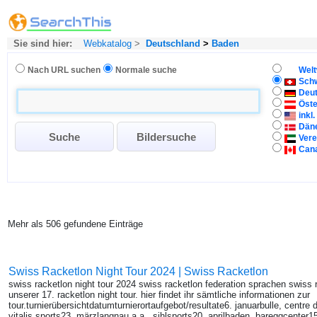
Sie sind hier:
Webkatalog
>
Deutschland
>
Baden
Nach URL suchen
Normale suche
Welt
Sch
Deu
Öste
inkl
Dän
Vere
Can
Mehr als 506 gefundene Einträge
Swiss Racketlon Night Tour 2024 | Swiss Racketlon
swiss racketlon night tour 2024 swiss racketlon federation sprachen swiss
unserer 17. racketlon night tour. hier findet ihr sämtliche informationen zur
tour.turnierübersichtdatumturnierortaufgebot/resultate6. januarbulle, centre 
vitalis sports23. märzlangnau a.a., sihlsports20. aprilbaden, bareggcenter15