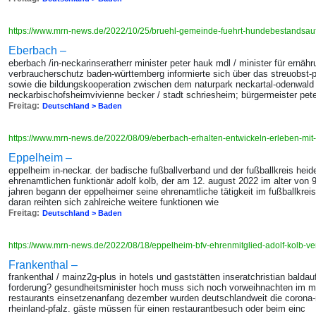
https://www.mrn-news.de/2022/10/25/bruehl-gemeinde-fuehrt-hundebestands
Eberbach –
eberbach /in-neckarinseratherr minister peter hauk mdl / minister für ernäh
verbraucherschutz baden-württemberg informierte sich über das streuobst-p
sowie die bildungskooperation zwischen dem naturpark neckartal-odenwald
neckarbischofsheimvivienne becker / stadt schriesheim; bürgermeister peter
Freitag:
Deutschland > Baden
https://www.mrn-news.de/2022/08/09/eberbach-erhalten-entwickeln-erleben-mi
Eppelheim –
eppelheim in-neckar. der badische fußballverband und der fußballkreis heide
ehrenamtlichen funktionär adolf kolb, der am 12. august 2022 im alter von 9
jahren begann der eppelheimer seine ehrenamtliche tätigkeit im fußballkreis 
daran reihten sich zahlreiche weitere funktionen wie
Freitag:
Deutschland > Baden
https://www.mrn-news.de/2022/08/18/eppelheim-bfv-ehrenmitglied-adolf-kolb-v
Frankenthal –
frankenthal / mainz2g-plus in hotels und gaststätten inseratchristian baldau
forderung? gesundheitsminister hoch muss sich noch vorweihnachten im mini
restaurants einsetzenanfang dezember wurden deutschlandweit die corona
rheinland-pfalz. gäste müssen für einen restaurantbesuch oder beim einc