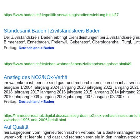
https://www.baden.ch/de/politik-verwaltung/stadtentwicklung.html/37
Standesamt Baden | Zivilstandskreis Baden
Der Zivilstandskreis Baden erbringt Dienstleistungen bei Zivilstandsereig
Birmenstorf, Ennetbaden, Freienwil, Gebenstorf, Obersiggenthal, Turgi, Un
Freitag:
Deutschland > Baden
https://www.baden.ch/de/leben-wohnen/leben/zivilstandsereignisse.html/49
Anstieg des NO2/NOx-Verhä
ihr warenkorb ist leer sie sind gast und recherchieren sie in den inhaltsverz
ausgabe 1/2004 jahrgang 2024 jahrgang 2023 jahrgang 2022 jahrgang 2021 
2018 jahrgang 2017 jahrgang 2016 jahrgang 2015 jahrgang 2014 jahrgang 2
2010 jahrgang 2009 jahrgang 2008 jahrgang 2007 ausgabe 02/2007 ja
Freitag:
Deutschland > Baden
https://immissionsschutzdigital.de/ce/anstieg-des-no2-nox-verhaeltnisses-an-l
zwischen-1995-und-2005/detail.html
Auf Qualitä
herausgegeben vom ingenieurtechnischen verband für altlastenmanagement un
warenkorb ist leer sie sind gast und recherchieren sie in den inhaltsverzeic