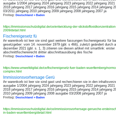
ausgabe 1/2004 jahrgang 2024 jahrgang 2023 jahrgang 2022 jahrgang 2021 
2018 jahrgang 2017 jahrgang 2016 jahrgang 2015 jahrgang 2014 jahrgang 2
03/2011 jahrgang 2010 jahrgang 2009 jahrgang 2008 jahrgang 2007 ja
Freitag:
Deutschland > Baden
https://immissionsschutzdigital.de/ce/entwicklung-der-stickstoffoxidkonzentrat
2009/detail.html
Fischereigesetz fü
ihr warenkorb ist leer sie sind gast weitere fassungen fischereigesetz für 
gesetzgeber: vom 14. november 1979 (gbl. s 466), zuletzt geändert durch a
dezember 2021 (gbl. s. 1, 3) zitieren sie diesen artikel mit smartlink: erste
abschnittfischereirecht dritter abschnittausübung des fische
Freitag:
Deutschland > Baden
https://www.umweltdigital.de/ce/fischereigesetz-fuer-baden-wuerttemberg/norm
complex.html
Immissionsvorhersage Gerü
ihr warenkorb ist leer sie sind gast und recherchieren sie in den inhaltsverz
ausgabe 1/2004 jahrgang 2024 jahrgang 2023 jahrgang 2022 jahrgang 2021 
2018 jahrgang 2017 jahrgang 2016 jahrgang 2015 jahrgang 2014 jahrgang 2
2010 jahrgang 2009 jahrgang 2008 ausgabe 03/2008 jahrgang 2007 ja
Freitag:
Deutschland > Baden
https://immissionsschutzdigital.de/ce/immissionsvorhersage-gerueche-erstein
in-baden-wuerttemberg/detail.html