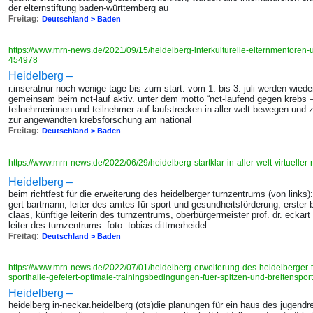
der elternstiftung baden-württemberg au
Freitag:
Deutschland > Baden
https://www.mrn-news.de/2021/09/15/heidelberg-interkulturelle-elternmentoren-
454978
Heidelberg –
r.inseratnur noch wenige tage bis zum start: vom 1. bis 3. juli werden wiede
gemeinsam beim nct-lauf aktiv. unter dem motto “nct-laufend gegen krebs 
teilnehmerinnen und teilnehmer auf laufstrecken in aller welt bewegen und 
zur angewandten krebsforschung am national
Freitag:
Deutschland > Baden
https://www.mrn-news.de/2022/06/29/heidelberg-startklar-in-aller-welt-virtueller
Heidelberg –
beim richtfest für die erweiterung des heidelberger turnzentrums (von links
gert bartmann, leiter des amtes für sport und gesundheitsförderung, erster 
claas, künftige leiterin des turnzentrums, oberbürgermeister prof. dr. eckart
leiter des turnzentrums. foto: tobias dittmerheidel
Freitag:
Deutschland > Baden
https://www.mrn-news.de/2022/07/01/heidelberg-erweiterung-des-heidelberger-tu
sporthalle-gefeiert-optimale-trainingsbedingungen-fuer-spitzen-und-breitensp
Heidelberg –
heidelberg in-neckar.heidelberg (ots)die planungen für ein haus des jugend