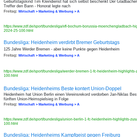
Geburtstagskind Tim Kleindienst hat sich selbst beschenkt Der Gladbache
Treffer den Bann - Honorat legte nach
Freitag:
Wirtschaft > Marketing & Werbung > A
https://www.zdf.de/sport/bundesliga/vfl-bochum-borussia-moenchengladbach-h
2024-25-100.html
Bundesliga: Heidenheim verdirbt Bremer Geburtstags
125 Jahre Werder Bremen - aber keine Punkte gegen Heidenheim
Freitag:
Wirtschaft > Marketing & Werbung > A
https://www.zdf.de/sport/bundesliga/werder-bremen-1-fc-heidenheim-highligh
100.html
Bundesliga: Heidenheims Beste kontert Union-Doppel
Heidenheim hat Union Berlin einen Vereinsrekord verdorben Jan-Niklas Best
fünften Union-Heimspielsieg in Folge
Freitag:
Wirtschaft > Marketing & Werbung > A
https://www.zdf.de/sport/bundesliga/union-berlin-1-fc-heidenheim-highlights-
100.html
Bundesliga: Heidenheims Kampfgeist gegen Freiburg