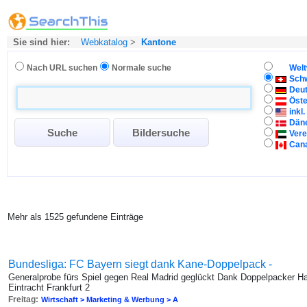
Sie sind hier:
Webkatalog
>
Kantone
Nach URL suchen
Normale suche
Welt
Sch
Deu
Öste
inkl
Dän
Vere
Can
Mehr als 1525 gefundene Einträge
Bundesliga: FC Bayern siegt dank Kane-Doppelpack -
Generalprobe fürs Spiel gegen Real Madrid geglückt Dank Doppelpacker 
Eintracht Frankfurt 2
Freitag:
Wirtschaft > Marketing & Werbung > A