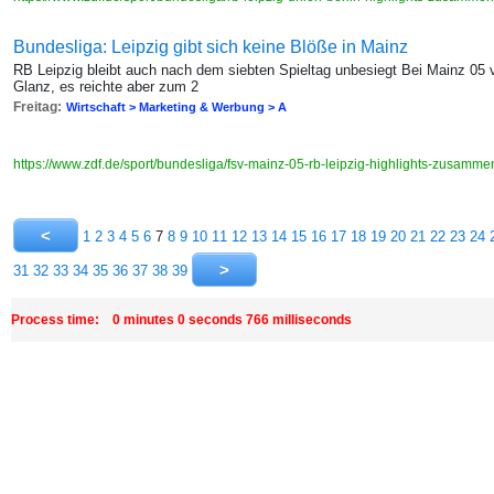
Bundesliga: Leipzig gibt sich keine Blöße in Mainz
RB Leipzig bleibt auch nach dem siebten Spieltag unbesiegt Bei Mainz 05
Glanz, es reichte aber zum 2
Freitag:
Wirtschaft > Marketing & Werbung > A
https://www.zdf.de/sport/bundesliga/fsv-mainz-05-rb-leipzig-highlights-zusam
1
2
3
4
5
6
7
8
9
10
11
12
13
14
15
16
17
18
19
20
21
22
23
24
31
32
33
34
35
36
37
38
39
Process time: 0 minutes 0 seconds 766 milliseconds