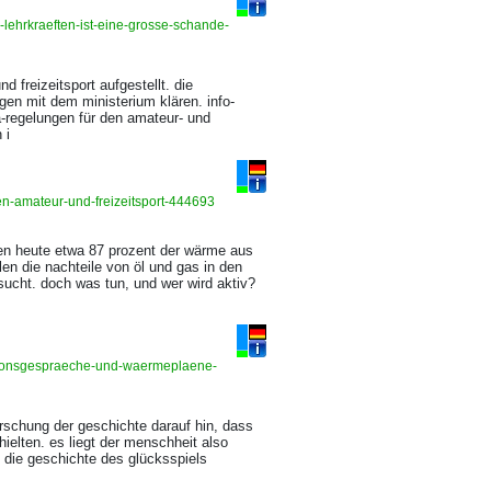
lehrkraeften-ist-eine-grosse-schande-
 freizeitsport aufgestellt. die
en mit dem ministerium klären. info-
a-regelungen für den amateur- und
 i
en-amateur-und-freizeitsport-444693
men heute etwa 87 prozent der wärme aus
len die nachteile von öl und gas in den
esucht. doch was tun, und wer wird aktiv?
tionsgespraeche-und-waermeplaene-
orschung der geschichte darauf hin, dass
elten. es liegt der menschheit also
t die geschichte des glücksspiels