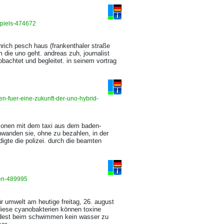
spiels-474672
rich pesch haus (frankenthaler straße
m die uno geht. andreas zuh, journalist
obachtet und begleitet. in seinem vortrag
n-fuer-eine-zukunft-der-uno-hybrid-
sonen mit dem taxi aus dem baden-
wanden sie, ohne zu bezahlen, in der
digte die polizei. durch die beamten
men-489995
r umwelt am heutige freitag, 26. august
diese cyanobakterien können toxine
ndest beim schwimmen kein wasser zu