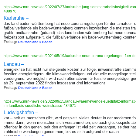
https://www.mrn-news.de/2022/07/27/karlsruhe-jung-sommerarbeitslosigkeit-von-
480976
Karlsruhe –
das land baden-württemberg hat neue corona-regelungen für den amateur- und
fußballverbände ein baden-württemberg konnten inzwischen die meisten frag
grafik: andkarlsruhe. (pd/and). das land baden-württemberg hat neue coron
freizeitsport aufgestellt. die fußballverbände ein baden-württemberg konnten
Freitag:
Deutschland > Baden
https://www.mrn-news.de/2021/05/19/karlsruhe-neue-corona-regelungen-fuer-d
Landau –
energiekrise hat nicht nur steigende kosten zur folge. imweinstraße stam
fossilen energieträgern. die klimawandelfolgen und aktuelle mangellage stel
vordergrund. wo möglich, wird nach alternativen für fossile energieträger g
ab 29. september 2022 finden insgesamt drei informations
Freitag:
Deutschland > Baden
https://www.mrn-news.de/2022/09/15/landau-waermewende-suedpfalz-informa
im-landkreis-suedliche-weinstrasse-484671
Ludwigshafen –
kar – seit es menschen gibt, wird gespielt. vieles deutet in der modernen f
immer dann, wenn menschen sich versammelten, sie auch glücksspiele abhi
offenbar in den genen. seit den anfängen ist viel zeit vergangen, seither ha
zahlreiche wendungen genommen, bis es sich aufgrund der rasan