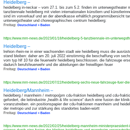
Heidelberg –
heidelberg in-neckar – vom 27.1. bis zum 5.2. finden im unterwegstheater m
tanzbiennale heidelberg mit vielen internationalen künstlern und künstlerinn
sind im vorverkauf und an der abendkasse erhältlich.programmübersicht tan
unterwegstheater und choreographisches centrum heidelberg:
Freitag:
Deutschland > Baden
https://www.mrn-news.de/2023/01/18/heidelberg-5-tanzbiennale-im-unterwegs
Heidelberg –
lrehion rhein-ne in einer wachsenden stadt wie heidelberg muss die ausrüs
stand bleiben: daher am 20. juli 2022 einstimmig die beschaffung von sech
vom typ hlf 10 für die feuerwehr heidelberg beschlossen. die fahrzeuge erse
dadurch berufsfeuerwehr und die abteilungen der freiwilligen feuer
Freitag:
Deutschland > Baden
https://www.mrn-news.de/2022/07/22/heidelberg-sechs-neue-fahrzeuge-fuer-di
Heidelberg/Mannheim –
heidelberg / mannheim / metropo(pm cdu-fraktion heidelberg und cdu-frakti
gefordert, die leitindustrie „health & life science“ durch eine fusion der kl
voranzutreiben. ein positionspapier der cdu-fraktionen mannheim und heidelb
der metropo und zur stärkung des standortes baden-württ
Freitag:
Deutschland > Baden
https://www.mrn-news.de/2022/02/25/heidelberg-mannheim-ministerpraesident-ist-g