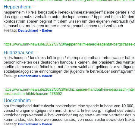
science-durch-eine-fusion-der-kliniken-heidelberg-und-mannheim-voranzutrei
Heppenheim –
heppenheim / kreis bergstraße in-neckarinseratenergieeffiziente geräte sind n
das eigene nutzerverhalten unter die lupe nehmen / tipps und tricks für de
kontosstrom sparen beginnt mit dem wissen um den eigenen verbrauch (wfb
klimaschutz motivieren immer mehr verbraucherinnen und verbrauch
Freitag:
Deutschland > Baden
https://www.mrn-news.de/2022/07/28/heppenheim-energieagentur-bergstrasse-
Hildrizhausen –
hildrizhausen / landkreis böblingen / metropoinserathans artschwager hatte
persönlichkeiten des deutschen handballs kamen. der präsident des württ
stellte die passende örtlichkeit mit seinem waldhaus-gelände zur verfügung,
sozialpädagogische einrichtungen der jugendhilfe betreibt.der sonntagvormi
Freitag:
Deutschland > Baden
https://www.mrn-news.de/2022/06/28/hildrizhausen-handball-im-gespraech-inte
austausch-in-hildrizhausen-478692
Hockenheim –
am freitagabend durfte dwehr hockenheim eine spende in höhe von 10.000,
versicherungen entgegennehmen. dr. moritz finkelnburg, mitglied des vors
versicherungs-verband & bgv-versicherung ag sowie weitere vertreter des 
kommandos, des feuerwehrausschusses, von ocus zeitler sowie den fraktio
Freitag:
Deutschland > Baden