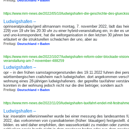
Freitag:
Deutschland > Baden
https://www.mrn-news.de/2022/05/10/ludwigshafen-die-geschichte-des-gluecks
Ludwigshafen –
oprinseratpixabay/gerd altmannam montag, 7. november 2022, lädt das hein
229) von 19 uhr bis 20:30 uhr zu einer hybrid-veranstaltung ein, in der es u
und uno-korrespondent, hat die weltorganisation in den letzten 30 jahren be
erläutert er die strukturellen schwächen der uno, aber au
Freitag:
Deutschland > Baden
https://www.mrn-news.de/2022/10/27/ludwigshafen-reform-oder-blockade-visione
veranstaltung-am-7-november-488259
Ludwigshafen –
opr – in den frühen samstagmorgenstunden des 19.11.2022 fuhren drei per
württembergischen crailsheim nach ludwigshafen. dort angekommen versch
wohnung eines 28-jährigen ludwigshafeners. der geprellte taxifahrer verstän
konnten in der wohnung jedoch nicht nur die drei betrüger, sondern auch
Freitag:
Deutschland > Baden
https://www.mrn-news.de/2022/11/20/ludwigshafen-taxifahrt-endet-mit-festnah
Ludwigshafen –
kar. inseratim willersinnweiher wurde bei einer messung des landesamtes fü
2022, das vorkommen von cyanobakterien (früher: blaualgen) festgestellt. 
bilden. es wird daher empfohlen, den wasserkontakt zu meiden oder zumi