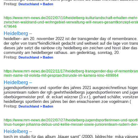
Freitag:
Deutschland > Baden
https://www.mrn-news.de/2022/07/10/heidelberg-kulturlandschaft-erhalten-mehr-
zwischen-waldrand-und-wohngebiet-verwaltung-will-neues-gesamtkonzept-erstell
479646
Heidelberg –
heidelber– am 20. november 2022 ist der transgender day of remembrance. 
der opfer von trans*feindlichkeit gedacht und weltweit auf die lage von t
dieses jahr setzt die rainbow city heidelberg ein zeichen und hisst über da
community am heidelberger rathaus. am gedenktag, sonntag, 20.
Freitag:
Deutschland > Baden
https://www.mrn-news.de/2022/11/17/heidelberg-transgender-day-of-remembra
mein-name-ist-violeta-mit-gespraechsrunde-im-kamera-kino-489864
Heidelberg –
jugendsportlerinnen und -sportler des jahres 2021 ausgezeichnetlinus hüge
juniorenteam rudern der rgh geehrtheidelbergs jugendsportlerinnen und juge
oberbürgermeister prof. dr. eckart würzner (3.v.r.), gerhard schäfer, vorsitzen
heidelbergs sportlerin des jahres bei den erwachsenen zoe vogelmann (
Freitag:
Deutschland > Baden
https://www.mrn-news.de/2022/07/27/heidelberg-jugendsportlerinnen-und-sport
linus-hueger-johanna-debus-und-kellie-messel-sowie-juniorenteam-rudern-der
Heidelberg –
torch im studio für das album „blauer samt“ (2000). bildrechte: mika väisen