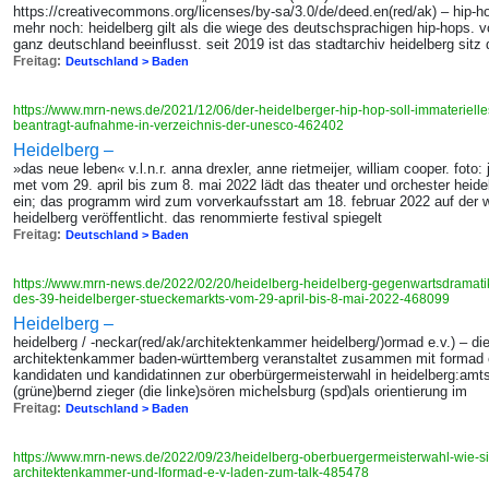
https://creativecommons.org/licenses/by-sa/3.0/de/deed.en(red/ak) – hip
mehr noch: heidelberg gilt als die wiege des deutschsprachigen hip-hops. vo
ganz deutschland beeinflusst. seit 2019 ist das stadtarchiv heidelberg sitz
Freitag:
Deutschland > Baden
https://www.mrn-news.de/2021/12/06/der-heidelberger-hip-hop-soll-immaterielle
beantragt-aufnahme-in-verzeichnis-der-unesco-462402
Heidelberg –
»das neue leben« v.l.n.r. anna drexler, anne rietmeijer, william cooper. foto
met vom 29. april bis zum 8. mai 2022 lädt das theater und orchester heid
ein; das programm wird zum vorverkaufsstart am 18. februar 2022 auf der 
heidelberg veröffentlicht. das renommierte festival spiegelt
Freitag:
Deutschland > Baden
https://www.mrn-news.de/2022/02/20/heidelberg-heidelberg-gegenwartsdramati
des-39-heidelberger-stueckemarkts-vom-29-april-bis-8-mai-2022-468099
Heidelberg –
heidelberg / -neckar(red/ak/architektenkammer heidelberg/)ormad e.v.) – d
architektenkammer baden-württemberg veranstaltet zusammen mit formad e
kandidaten und kandidatinnen zur oberbürgermeisterwahl in heidelberg:amtsi
(grüne)bernd zieger (die linke)sören michelsburg (spd)als orientierung im
Freitag:
Deutschland > Baden
https://www.mrn-news.de/2022/09/23/heidelberg-oberbuergermeisterwahl-wie-sie
architektenkammer-und-lformad-e-v-laden-zum-talk-485478