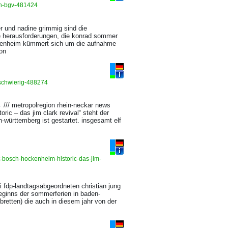
on-bgv-481424
r und nadine grimmig sind die
e herausforderungen, die konrad sommer
hockenheim kümmert sich um die aufnahme
von
-schwierig-488274
 /// metropolregion rhein-neckar news
ic – das jim clark revival“ steht der
württemberg ist gestartet. insgesamt elf
-bosch-hockenheim-historic-das-jim-
i fdp-landtagsabgeordneten christian jung
beginns der sommerferien in baden-
 bretten) die auch in diesem jahr von der