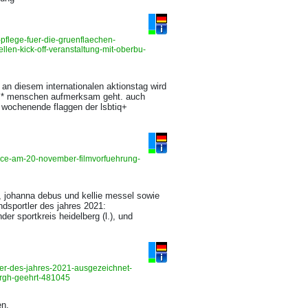
pflege-fuer-die-gruenflaechen-
en-kick-off-veranstaltung-mit-oberbu-
an diesem internationalen aktionstag wird
rans* menschen aufmerksam geht. auch
s wochenende flaggen der lsbtiq+
nce-am-20-november-filmvorfuehrung-
r, johanna debus und kellie messel sowie
ndsportler des jahres 2021:
der sportkreis heidelberg (l.), und
ler-des-jahres-2021-ausgezeichnet-
-rgh-geehrt-481045
en.