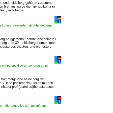
-hop und heidelberg gehören zusammen.
n hier aus wurde die hip-hop-kultur in
 des „heidelberge
s-kulturerbe-werden-stadt-heidelberg-
: jörg brüggemann / ostkreuzheidelberg /
elberg zum 39. heidelberger stückemarkt
website des theaters und orchesters
k-mit-perspektivwechsel-programm-
ie kammergruppe heidelberg der
.v. eine podiumsdiskussion mit den
nhaber prof.(parteilos)theresia bauer
ht-die-baupolitik-der-zukunft-aus-