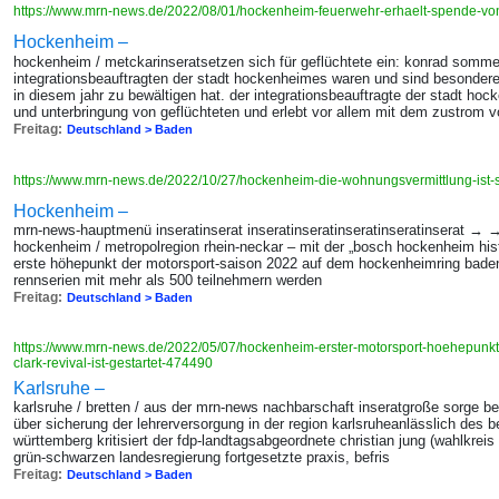
https://www.mrn-news.de/2022/08/01/hockenheim-feuerwehr-erhaelt-spende-v
Hockenheim –
hockenheim / metckarinseratsetzen sich für geflüchtete ein: konrad somme
integrationsbeauftragten der stadt hockenheimes waren und sind besonder
in diesem jahr zu bewältigen hat. der integrationsbeauftragte der stadt 
und unterbringung von geflüchteten und erlebt vor allem mit dem zustrom 
Freitag:
Deutschland > Baden
https://www.mrn-news.de/2022/10/27/hockenheim-die-wohnungsvermittlung-ist
Hockenheim –
mrn-news-hauptmenü inseratinserat inseratinseratinseratinseratinserat → →
hockenheim / metropolregion rhein-neckar – mit der „bosch hockenheim histor
erste höhepunkt der motorsport-saison 2022 auf dem hockenheimring baden-
rennserien mit mehr als 500 teilnehmern werden
Freitag:
Deutschland > Baden
https://www.mrn-news.de/2022/05/07/hockenheim-erster-motorsport-hoehepunkt
clark-revival-ist-gestartet-474490
Karlsruhe –
karlsruhe / bretten / aus der mrn-news nachbarschaft inseratgroße sorge be
über sicherung der lehrerversorgung in der region karlsruheanlässlich des 
württemberg kritisiert der fdp-landtagsabgeordnete christian jung (wahlkreis
grün-schwarzen landesregierung fortgesetzte praxis, befris
Freitag:
Deutschland > Baden