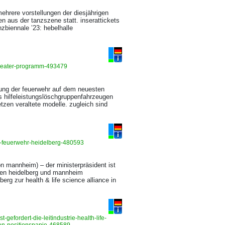
ehrere vorstellungen der diesjährigen
en aus der tanzszene statt. inserattickets
zbiennale ’23: hebelhalle
theater-programm-493479
tung der feuerwehr auf dem neuesten
s hilfeleistungslöschgruppenfahrzeugen
tzen veraltete modelle. zugleich sind
e-feuerwehr-heidelberg-480593
on mannheim) – der ministerpräsident ist
iniken heidelberg und mannheim
erg zur health & life science alliance in
efordert-die-leitindustrie-health-life-