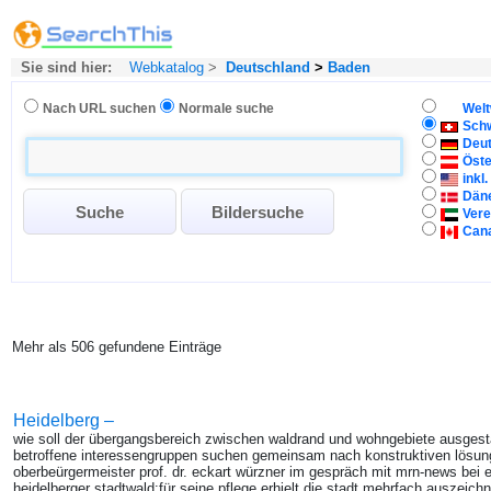
Sie sind hier:
Webkatalog
>
Deutschland
>
Baden
Nach URL suchen
Normale suche
Welt
Sch
Deu
Öste
inkl
Dän
Vere
Can
Mehr als 506 gefundene Einträge
Heidelberg –
wie soll der übergangsbereich zwischen waldrand und wohngebiete ausgesta
betroffene interessengruppen suchen gemeinsam nach konstruktiven lösunge
oberbeürgermeister prof. dr. eckart würzner im gespräch mit mrn-news bei 
heidelberger stadtwald:für seine pflege erhielt die stadt mehrfach auszeich