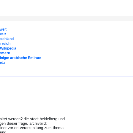
weit
weiz
tschland
rreich
. Wikipedia
emark
inigte arabische Emirate
ada
ltet werden? die stadt heidelberg und
n dieser frage. archivbild:
einer vor-ort-veranstaltung zum thema
nung