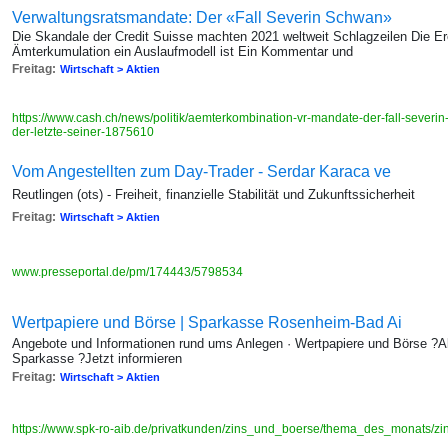
Verwaltungsratsmandate: Der «Fall Severin Schwan»
Die Skandale der Credit Suisse machten 2021 weltweit Schlagzeilen Die Er
Ämterkumulation ein Auslaufmodell ist Ein Kommentar und
Freitag:
Wirtschaft > Aktien
https://www.cash.ch/news/politik/aemterkombination-vr-mandate-der-fall-severi
der-letzte-seiner-1875610
Vom Angestellten zum Day-Trader - Serdar Karaca ve
Reutlingen (ots) - Freiheit, finanzielle Stabilität und Zukunftssicherheit
Freitag:
Wirtschaft > Aktien
www.presseportal.de/pm/174443/5798534
Wertpapiere und Börse | Sparkasse Rosenheim-Bad Ai
Angebote und Informationen rund ums Anlegen · Wertpapiere und Börse ?A
Sparkasse ?Jetzt informieren
Freitag:
Wirtschaft > Aktien
https://www.spk-ro-aib.de/privatkunden/zins_und_boerse/thema_des_monats/zin