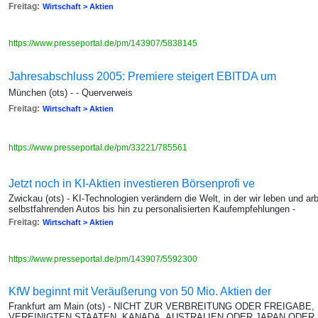
Freitag:
Wirtschaft > Aktien
https://www.presseportal.de/pm/143907/5838145
Jahresabschluss 2005: Premiere steigert EBITDA um
München (ots) - - Querverweis
Freitag:
Wirtschaft > Aktien
https://www.presseportal.de/pm/33221/785561
Jetzt noch in KI-Aktien investieren Börsenprofi ve
Zwickau (ots) - KI-Technologien verändern die Welt, in der wir leben und a
selbstfahrenden Autos bis hin zu personalisierten Kaufempfehlungen -
Freitag:
Wirtschaft > Aktien
https://www.presseportal.de/pm/143907/5592300
KfW beginnt mit Veräußerung von 50 Mio. Aktien der
Frankfurt am Main (ots) - NICHT ZUR VERBREITUNG ODER FREIGABE,
VEREINIGTEN STAATEN, KANADA, AUSTRALIEN ODER JAPAN ODER E