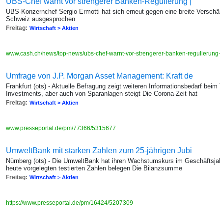
UBS-Chef warnt vor strengerer Banken-Regulierung |
UBS-Konzernchef Sergio Ermotti hat sich erneut gegen eine breite Verschär
Schweiz ausgesprochen
Freitag:
Wirtschaft > Aktien
www.cash.ch/news/top-news/ubs-chef-warnt-vor-strengerer-banken-regulierun
Umfrage von J.P. Morgan Asset Management: Kraft de
Frankfurt (ots) - Aktuelle Befragung zeigt weiteren Informationsbedarf bei
Investments, aber auch von Sparanlagen steigt Die Corona-Zeit hat
Freitag:
Wirtschaft > Aktien
www.presseportal.de/pm/77366/5315677
UmweltBank mit starken Zahlen zum 25-jährigen Jubi
Nürnberg (ots) - Die UmweltBank hat ihren Wachstumskurs im Geschäftsjahr 
heute vorgelegten testierten Zahlen belegen Die Bilanzsumme
Freitag:
Wirtschaft > Aktien
https://www.presseportal.de/pm/16424/5207309