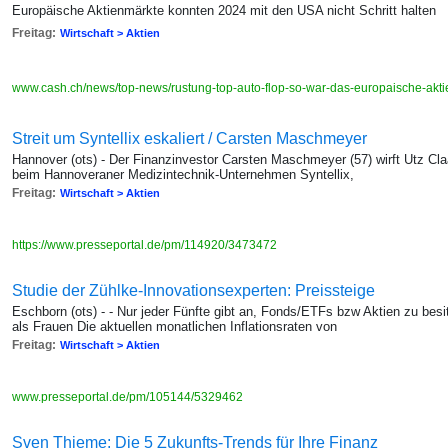
Europäische Aktienmärkte konnten 2024 mit den USA nicht Schritt halten
Freitag:
Wirtschaft > Aktien
www.cash.ch/news/top-news/rustung-top-auto-flop-so-war-das-europaische-ak
Streit um Syntellix eskaliert / Carsten Maschmeyer
Hannover (ots) - Der Finanzinvestor Carsten Maschmeyer (57) wirft Utz Cl
beim Hannoveraner Medizintechnik-Unternehmen Syntellix,
Freitag:
Wirtschaft > Aktien
https://www.presseportal.de/pm/114920/3473472
Studie der Zühlke-Innovationsexperten: Preissteige
Eschborn (ots) - - Nur jeder Fünfte gibt an, Fonds/ETFs bzw Aktien zu besi
als Frauen Die aktuellen monatlichen Inflationsraten von
Freitag:
Wirtschaft > Aktien
www.presseportal.de/pm/105144/5329462
Sven Thieme: Die 5 Zukunfts-Trends für Ihre Finanz