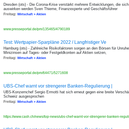
Dresden (ots) - Die Corona-Krise verstärkt mehrere Entwicklungen, die sich l
auswirken werden Sven Thieme, Finanzexperte und Geschäftsführer
Freitag:
Wirtschaft > Aktien
www.presseportal.de/pm/135465/4790189
Test: Wertpapier-Sparpläne 2022 / Langfristiger Ve
Hamburg (ots) - Zahlreiche Risikofaktoren sorgen an den Börsen für Unruhe
Minizinsen auf Tages- oder Festgeldkonten auf Aktien setzen,
Freitag:
Wirtschaft > Aktien
www.presseportal.de/pm/64471/5271608
UBS-Chef warnt vor strengerer Banken-Regulierung |
UBS-Konzernchef Sergio Ermotti hat sich erneut gegen eine breite Verschär
Schweiz ausgesprochen
Freitag:
Wirtschaft > Aktien
https://www.cash.ch/news/top-news/ubs-chef-warnt-vor-strengerer-banken-regu