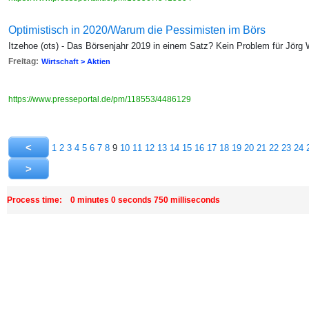
Optimistisch in 2020/Warum die Pessimisten im Börs
Itzehoe (ots) - Das Börsenjahr 2019 in einem Satz? Kein Problem für Jör
Freitag:
Wirtschaft > Aktien
https://www.presseportal.de/pm/118553/4486129
1
2
3
4
5
6
7
8
9
10
11
12
13
14
15
16
17
18
19
20
21
22
23
24
Process time: 0 minutes 0 seconds 750 milliseconds