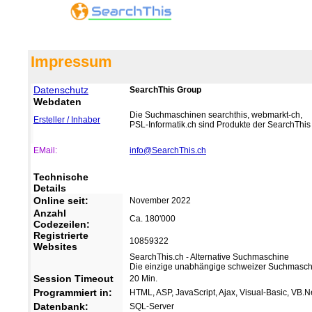
Impressum
Datenschutz
SearchThis Group
Webdaten
Die Suchmaschinen searchthis, webmarkt-ch,
Ersteller / Inhaber
PSL-Informatik.ch sind Produkte der SearchThis
EMail:
info@SearchThis.ch
Technische
Details
Online seit:
November 2022
Anzahl
Ca. 180'000
Codezeilen:
Registrierte
10859322
Websites
SearchThis.ch - Alternative Suchmaschine
Die einzige unabhängige schweizer Suchmaschi
Session Timeout
20 Min.
Programmiert in:
HTML, ASP, JavaScript, Ajax, Visual-Basic, VB.N
Datenbank:
SQL-Server