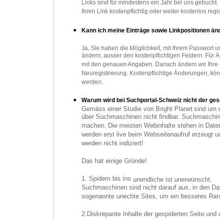
Links sind für mindestens ein Jahr bei uns gebucht.
Ihren Link kostenpflichtig oder weiter kostenlos regi
Kann ich meine Einträge sowie Linkpositionen än
Ja,
Sie haben die Möglichkeit, mit Ihrem Passwort un
ändern, ausser den kostenpflichtigen Feldern. Für 
mit den genauen Angaben. Danach ändern wir Ihre Ei
Neuregistrierung. Kostenpflichtige Änderungen, kö
werden.
Warum wird bei Suchportal-Schweiz nicht der ges
Gemäss einer Studie von Bright Planet
sind um d
über Suchmaschinen nicht findbar. Suchmaschinen
machen. Die meisten Webinhalte stehen in Dat
werden erst live beim Webseitenaufruf erzeugt un
werden nicht indiziert!
Das hat einige Gründe!
1. Spidern bis ins
u
nendliche ist unerwünscht.
Suchmaschinen sind nicht darauf aus, in den Da
sogenannte unechte Sites, um ein besseres Ran
2.Diskrepante Inhalte der gespiderten Seite und 