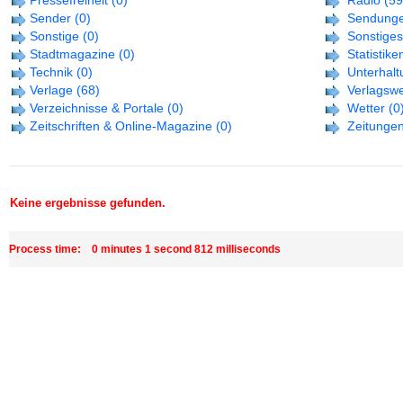
Pressefreiheit
(0)
Radio
(59
Sender
(0)
Sendung
Sonstige
(0)
Sonstiges
Stadtmagazine
(0)
Statistike
Technik
(0)
Unterhalt
Verlage
(68)
Verlagsw
Verzeichnisse & Portale
(0)
Wetter
(0
Zeitschriften & Online-Magazine
(0)
Zeitunge
Keine ergebnisse gefunden.
Process time: 0 minutes 1 second 812 milliseconds