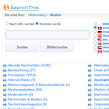
Sie sind hier:
Webkatalog
>
Medien
Nach URL suchen
Normale suche
Welt
Sch
Deu
Öste
inkl
Dän
Vere
Can
Aktuelle Nachrichten
(4180)
Alternati
Beobachtung
(27)
Chats & 
Fernsehen
(3453)
Geschich
Internet-Radio
(3)
Journali
Medienmagazine & Branchendienste
(0)
Medienma
Medienstatistiken
(59)
Medizin
(
Moderatoren
(0)
Nachrich
Nachrichten & Medien
(0)
Nachrich
Nachrichtenmagazine
(0)
Organisa