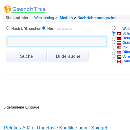
Sie sind hier:
Webkatalog
>
Medien
>
Nachrichtenmagazine
Nach URL suchen
Normale suche
Welt
Sch
Deu
Öste
inkl
Dän
Vere
Can
3 gefundene Einträge
Relotius-Affäre: Ungelöste Konflikte beim „Spiegel