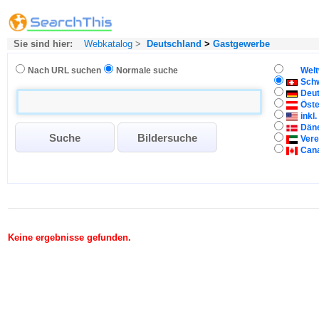
Sie sind hier:
Webkatalog
>
Deutschland
>
Gastgewerbe
Nach URL suchen
Normale suche
Welt
Sch
Deu
Öste
inkl
Dän
Vere
Can
Keine ergebnisse gefunden.