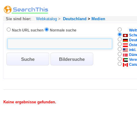
Sie sind hier:
Webkatalog
>
Deutschland
>
Medien
Nach URL suchen
Normale suche
Welt
Sch
Deu
Öste
inkl
Dän
Vere
Can
Keine ergebnisse gefunden.