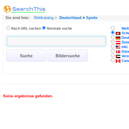
Sie sind hier:
Webkatalog
>
Deutschland
>
Spiele
Nach URL suchen
Normale suche
Welt
Sch
Deu
Öste
inkl
Dän
Vere
Can
Keine ergebnisse gefunden.