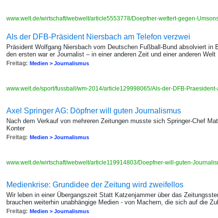
www.welt.de/wirtschaft/webwelt/article5553778/Doepfner-wettert-gegen-Umsonst
Als der DFB-Präsident Niersbach am Telefon verzwei
Präsident Wolfgang Niersbach vom Deutschen Fußball-Bund absolviert in Br
den ersten war er Journalist – in einer anderen Zeit und einer anderen Welt
Freitag:
Medien > Journalismus
www.welt.de/sport/fussball/wm-2014/article129998065/Als-der-DFB-Praesident-
Axel Springer AG: Döpfner will guten Journalismus
Nach dem Verkauf von mehreren Zeitungen musste sich Springer-Chef Mathi
Konter
Freitag:
Medien > Journalismus
www.welt.de/wirtschaft/webwelt/article119914803/Doepfner-will-guten-Journali
Medienkrise: Grundidee der Zeitung wird zweifellos
Wir leben in einer Übergangszeit Statt Katzenjammer über das Zeitungssterb
brauchen weiterhin unabhängige Medien - von Machern, die sich auf die Zu
Freitag:
Medien > Journalismus