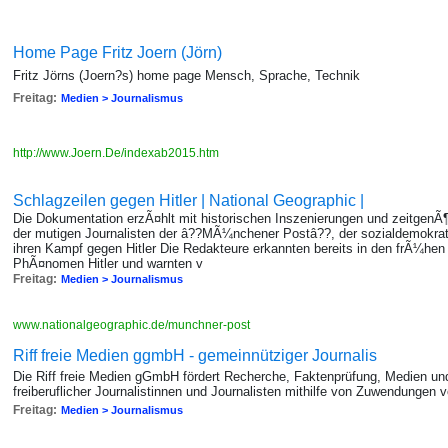
Home Page Fritz Joern (Jörn)
Fritz Jörns (Joern?s) home page Mensch, Sprache, Technik
Freitag:
Medien > Journalismus
http://www.Joern.De/indexab2015.htm
Schlagzeilen gegen Hitler | National Geographic |
Die Dokumentation erzÃ¤hlt mit historischen Inszenierungen und zeitgenÃ
der mutigen Journalisten der â??MÃ¼nchener Postâ??, der sozialdemokr
ihren Kampf gegen Hitler Die Redakteure erkannten bereits in den frÃ¼he
PhÃ¤nomen Hitler und warnten v
Freitag:
Medien > Journalismus
www.nationalgeographic.de/munchner-post
Riff freie Medien ggmbH - gemeinnütziger Journalis
Die Riff freie Medien gGmbH fördert Recherche, Faktenprüfung, Medien und
freiberuflicher Journalistinnen und Journalisten mithilfe von Zuwendungen
Freitag:
Medien > Journalismus