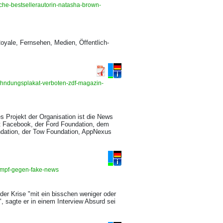
sche-bestsellerautorin-natasha-brown-
yale, Fernsehen, Medien, Öffentlich-
ahndungsplakat-verboten-zdf-magazin-
s Projekt der Organi­sation ist die News
 Face­book, der Ford Foun­dation, dem
ndation, der Tow Foundation, AppNexus
-kampf-gegen-fake-news
 der Krise "mit ein bisschen weniger oder
 sagte er in einem Interview Absurd sei