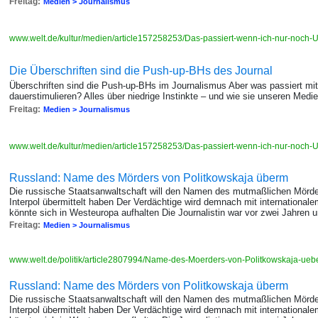
Freitag:
Medien > Journalismus
www.welt.de/kultur/medien/article157258253/Das-passiert-wenn-ich-nur-noch-U
Die Überschriften sind die Push-up-BHs des Journal
Überschriften sind die Push-up-BHs im Journalismus Aber was passiert mi
dauerstimulieren? Alles über niedrige Instinkte – und wie sie unseren Med
Freitag:
Medien > Journalismus
www.welt.de/kultur/medien/article157258253/Das-passiert-wenn-ich-nur-noch-U
Russland: Name des Mörders von Politkowskaja überm
Die russische Staatsanwaltschaft will den Namen des mutmaßlichen Mörder
Interpol übermittelt haben Der Verdächtige wird demnach mit internationa
könnte sich in Westeuropa aufhalten Die Journalistin war vor zwei Jahren
Freitag:
Medien > Journalismus
www.welt.de/politik/article2807994/Name-des-Moerders-von-Politkowskaja-uebe
Russland: Name des Mörders von Politkowskaja überm
Die russische Staatsanwaltschaft will den Namen des mutmaßlichen Mörder
Interpol übermittelt haben Der Verdächtige wird demnach mit internationa