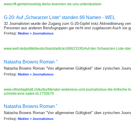
www.riff-gemeinnuetzig.de/so-koennen-sie-uns-unterstuetzen
G-20: Auf „Schwarzer Liste“ standen 66 Namen - WEL
32 Journalisten wurde der Zugang zum G-20-Gipfel trotz Akkreditierung ve
Personen aus anderen Berufsgruppen gar nicht erst zugelassen Auch sie gal
Freitag:
Medien > Journalismus
www.welt.de/politik/deutschland/article166623195/Auf-der-Schwarzen-Liste-s
Natasha Browns Roman "
Natasha Browns Roman "Von allgemeiner Gültigkeit" über zynischen Journ
Freitag:
Medien > Journalismus
www.oltnertagblatt.ch/kultur/literatur-wokeness-und-journalismus-die-britische-
schreibt-eine-satire-ld.2750676
Natasha Browns Roman "
Natasha Browns Roman "Von allgemeiner Gültigkeit" über zynischen Journ
Freitag:
Medien > Journalismus