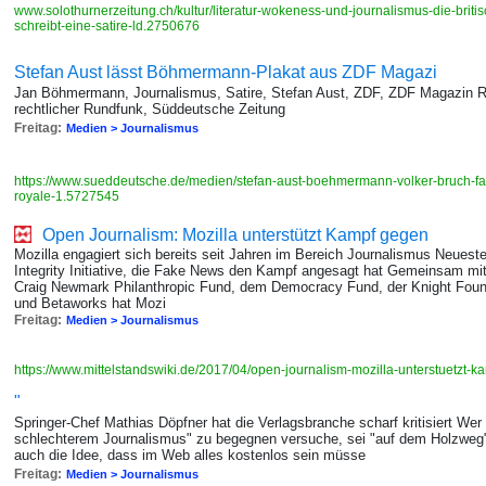
www.solothurnerzeitung.ch/kultur/literatur-wokeness-und-journalismus-die-briti
schreibt-eine-satire-ld.2750676
Stefan Aust lässt Böhmermann-Plakat aus ZDF Magazi
Jan Böhmermann, Journalismus, Satire, Stefan Aust, ZDF, ZDF Magazin Ro
rechtlicher Rundfunk, Süddeutsche Zeitung
Freitag:
Medien > Journalismus
https://www.sueddeutsche.de/medien/stefan-aust-boehmermann-volker-bruch-f
royale-1.5727545
Open Journalism: Mozilla unter­stützt Kampf gegen
Mozilla engagiert sich bereits seit Jahren im Bereich Jour­nalis­mus Neueste
Integrity Initiative, die Fake News den Kampf angesagt hat Gemein­sam mit
Craig Newmark Phil­anthropic Fund, dem Democracy Fund, der Knight Fou
und Beta­works hat Mozi
Freitag:
Medien > Journalismus
https://www.mittelstandswiki.de/2017/04/open-journalism-mozilla-unterstuetzt
"
Springer-Chef Mathias Döpfner hat die Verlagsbranche scharf kritisiert Wer
schlechterem Journalismus" zu begegnen versuche, sei "auf dem Holzweg",
auch die Idee, dass im Web alles kostenlos sein müsse
Freitag:
Medien > Journalismus