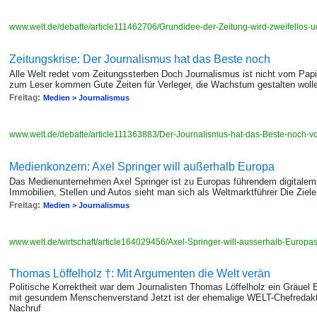
www.welt.de/debatte/article111462706/Grundidee-der-Zeitung-wird-zweifellos-
Zeitungskrise: Der Journalismus hat das Beste noch
Alle Welt redet vom Zeitungssterben Doch Journalismus ist nicht vom Papi
zum Leser kommen Gute Zeiten für Verleger, die Wachstum gestalten woll
Freitag:
Medien > Journalismus
www.welt.de/debatte/article111363883/Der-Journalismus-hat-das-Beste-noch-vo
Medienkonzern: Axel Springer will außerhalb Europa
Das Medienunternehmen Axel Springer ist zu Europas führendem digitalem 
Immobilien, Stellen und Autos sieht man sich als Weltmarktführer Die Ziele
Freitag:
Medien > Journalismus
www.welt.de/wirtschaft/article164029456/Axel-Springer-will-ausserhalb-Europa
Thomas Löffelholz †: Mit Argumenten die Welt verän
Politische Korrektheit war dem Journalisten Thomas Löffelholz ein Gräuel
mit gesundem Menschenverstand Jetzt ist der ehemalige WELT-Chefredakte
Nachruf