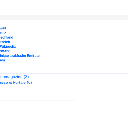
weit
weiz
tschland
rreich
. Wikipedia
emark
inigte arabische Emirate
ada
tenmagazine
(3)
isse & Portale
(0)