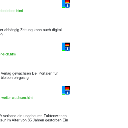
ueberleben.html
er abhängig Zeitung kann auch digital
en
r-sich.html
Verlag gewachsen Bei Portalen für
 bleiben ehrgeizig
s-weiter-wachsen.html
 Er verband ein ungeheures Faktenwissen
ur im Alter von 85 Jahren gestorben Ein