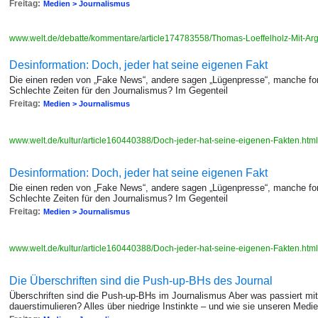
Freitag:
Medien > Journalismus
www.welt.de/debatte/kommentare/article174783558/Thomas-Loeffelholz-Mit-Ar
Desinformation: Doch, jeder hat seine eigenen Fakt
Die einen reden von „Fake News“, andere sagen „Lügenpresse“, manche fo
Schlechte Zeiten für den Journalismus? Im Gegenteil
Freitag:
Medien > Journalismus
www.welt.de/kultur/article160440388/Doch-jeder-hat-seine-eigenen-Fakten.htm
Desinformation: Doch, jeder hat seine eigenen Fakt
Die einen reden von „Fake News“, andere sagen „Lügenpresse“, manche fo
Schlechte Zeiten für den Journalismus? Im Gegenteil
Freitag:
Medien > Journalismus
www.welt.de/kultur/article160440388/Doch-jeder-hat-seine-eigenen-Fakten.htm
Die Überschriften sind die Push-up-BHs des Journal
Überschriften sind die Push-up-BHs im Journalismus Aber was passiert mi
dauerstimulieren? Alles über niedrige Instinkte – und wie sie unseren Med