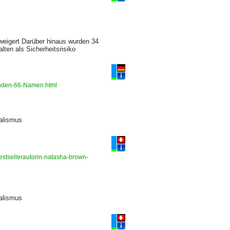
rweigert Darüber hinaus wurden 34
ten als Sicherheitsrisiko
tanden-66-Namen.html
alismus
bestsellerautorin-natasha-brown-
alismus