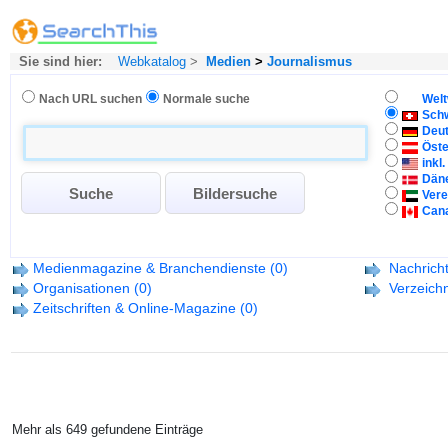
Sie sind hier:
Webkatalog
>
Medien
>
Journalismus
Nach URL suchen
Normale suche
Welt
Sch
Deu
Öste
inkl
Dän
Vere
Can
Medienmagazine & Branchendienste
(0)
Nachrich
Organisationen
(0)
Verzeichn
Zeitschriften & Online-Magazine
(0)
Mehr als 649 gefundene Einträge