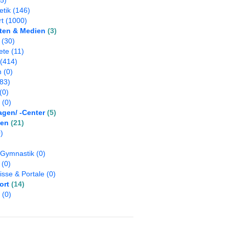
5)
etik
(146)
rt
(1000)
ten & Medien
(3)
(30)
ete
(11)
(414)
n
(0)
83)
(0)
(0)
agen/ -Center
(5)
sen
(21)
)
)
 Gymnastik
(0)
(0)
isse & Portale
(0)
ort
(14)
(0)