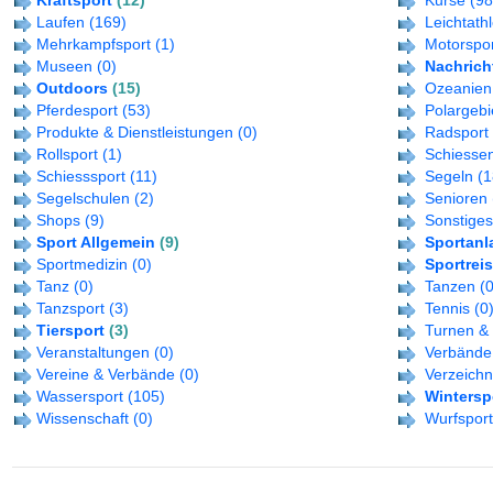
Kraftsport
(12)
Kurse
(98
Laufen
(169)
Leichtathl
Mehrkampfsport
(1)
Motorspo
Museen
(0)
Nachrich
Outdoors
(15)
Ozeanien
Pferdesport
(53)
Polargebi
Produkte & Dienstleistungen
(0)
Radsport
Rollsport
(1)
Schiesse
Schiesssport
(11)
Segeln
(1
Segelschulen
(2)
Senioren
Shops
(9)
Sonstiges
Sport Allgemein
(9)
Sportanl
Sportmedizin
(0)
Sportrei
Tanz
(0)
Tanzen
(0
Tanzsport
(3)
Tennis
(0
Tiersport
(3)
Turnen &
Veranstaltungen
(0)
Verbände
Vereine & Verbände
(0)
Verzeichn
Wassersport
(105)
Wintersp
Wissenschaft
(0)
Wurfsport