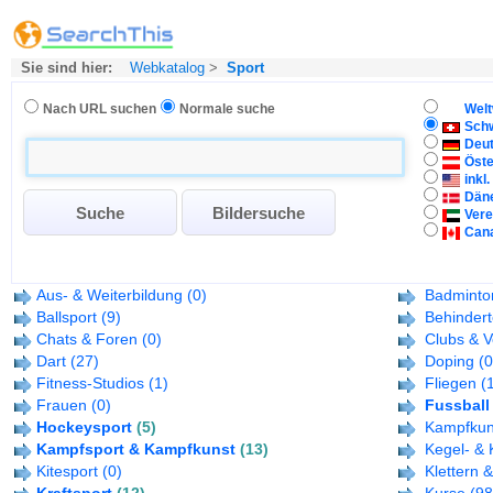
Sie sind hier:
Webkatalog
>
Sport
Nach URL suchen
Normale suche
Welt
Sch
Deu
Öste
inkl
Dän
Vere
Can
Aus- & Weiterbildung
(0)
Badminto
Ballsport
(9)
Behinder
Chats & Foren
(0)
Clubs & V
Dart
(27)
Doping
(0
Fitness-Studios
(1)
Fliegen
(
Frauen
(0)
Fussball
Hockeysport
(5)
Kampfkun
Kampfsport & Kampfkunst
(13)
Kegel- & 
Kitesport
(0)
Klettern 