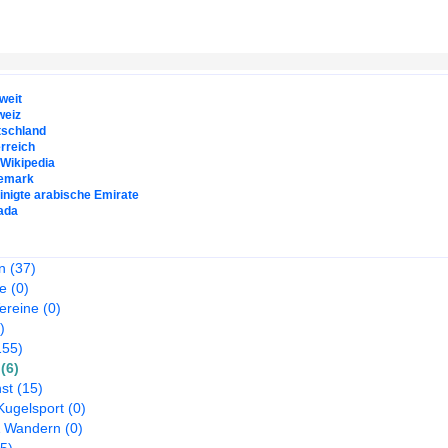
weit
weiz
tschland
rreich
. Wikipedia
emark
inigte arabische Emirate
ada
n
(37)
te
(0)
ereine
(0)
)
155)
(6)
st
(15)
Kugelsport
(0)
& Wandern
(0)