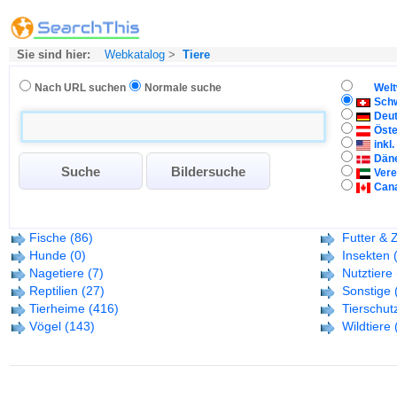
Sie sind hier:
Webkatalog
>
Tiere
Nach URL suchen
Normale suche
Welt
Sch
Deu
Öste
inkl
Dän
Vere
Can
Fische
(86)
Futter & 
Hunde
(0)
Insekten
Nagetiere
(7)
Nutztiere
Reptilien
(27)
Sonstige
Tierheime
(416)
Tierschut
Vögel
(143)
Wildtiere