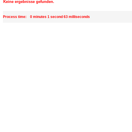
Keine ergebnisse gefunden.
Process time: 0 minutes 1 second 63 milliseconds