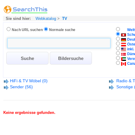
Sie sind hier:
Webkatalog
>
TV
Nach URL suchen
Normale suche
Welt
Sch
Deu
Öste
inkl
Dän
Vere
Can
HiFi & TV Möbel
(0)
Radio & 
Sender
(56)
Sonstige
Keine ergebnisse gefunden.