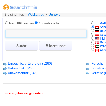
Sie sind hier:
Webkatalog
>
Umwelt
Nach URL suchen
Normale suche
Welt
Sch
Deu
Öste
inkl
Dän
Vere
Can
Erneuerbare Energien
(1280)
Forschun
Naturschutz
(2099)
Sonstige
Umweltschutz
(648)
Verkehr
(
Keine ergebnisse gefunden.