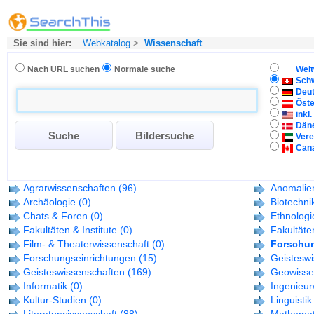
Sie sind hier:
Webkatalog
>
Wissenschaft
Nach URL suchen
Normale suche
Welt
Sch
Deu
Öste
inkl
Dän
Vere
Can
Agrarwissenschaften
(96)
Anomalien
Archäologie
(0)
Biotechni
Chats & Foren
(0)
Ethnologi
Fakultäten & Institute
(0)
Fakultäten
Film- & Theaterwissenschaft
(0)
Forschu
Forschungseinrichtungen
(15)
Geisteswi
Geisteswissenschaften
(169)
Geowisse
Informatik
(0)
Ingenieur
Kultur-Studien
(0)
Linguistik