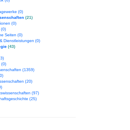
ik
(0)
agewerke
(0)
senschaften
(21)
tionen
(0)
(0)
he Seiten
(0)
& Dienstleistungen
(0)
gie
(43)
(3)
(0)
senschaften
(1359)
0)
ssenschaften
(20)
0)
tswissenschaften
(97)
haftsgeschichte
(25)