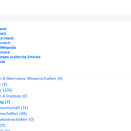
weit
weiz
tschland
rreich
. Wikipedia
emark
inigte arabische Emirate
ada
 & Alternative Wissenschaften
(0)
k
(9)
e
(105)
 & Institute
(0)
ng
(2)
ssenschaft
(31)
nschaften
(48)
wissenschaften
(0)
(0)