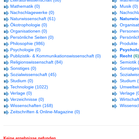
Literaturwissenschaft
(88)
Mathemat
Mathematik
(0)
Musik
(0)
Nachschlagewerke
(0)
Nachschl
Naturwissenschaft
(61)
Naturwis
Ökotrophologie
(0)
Organisa
Organisationen
(0)
Personen
Persönliche Seiten
(0)
Persönlic
Philosophie
(986)
Produkte 
Psychologie
(0)
Psycholo
Publizistik- & Kommunikationswissenschaft
(0)
Recht
(6)
Religionswissenschaft
(84)
Semiotik
Sonstiges
(0)
Sonstiges
Sozialwissenschaft
(45)
Sozialwis
Studium
(0)
Studium
(
Technologie
(1022)
Umweltwi
Verlage
(0)
Verlage
(
Verzeichnisse
(0)
Wirtschaf
Wissenschaften
(168)
Wissensc
Zeitschriften & Online-Magazine
(0)
Keine ergebnisse gefunden.