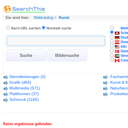
Sie sind hier:
Webkatalog
>
Kunst
Nach URL suchen
Normale suche
Welt
Sch
Deu
Öste
inkl
Dän
Vere
Can
Dienstleistungen
(0)
Fachwört
Grafik
(464)
Kunst & 
Multimedia
(571)
Naturbez
Plattformen
(37)
Produktio
Schmuck
(1165)
Keine ergebnisse gefunden.