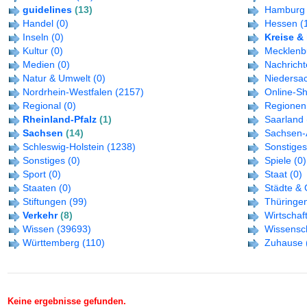
guidelines
(13)
Hamburg
Handel
(0)
Hessen
(
Inseln
(0)
Kreise & 
Kultur
(0)
Mecklenb
Medien
(0)
Nachrich
Natur & Umwelt
(0)
Niedersa
Nordrhein-Westfalen
(2157)
Online-S
Regional
(0)
Regionen
Rheinland-Pfalz
(1)
Saarland
Sachsen
(14)
Sachsen-
Schleswig-Holstein
(1238)
Sonstiges
Sonstiges
(0)
Spiele
(0)
Sport
(0)
Staat
(0)
Staaten
(0)
Städte &
Stiftungen
(99)
Thüringe
Verkehr
(8)
Wirtschaf
Wissen
(39693)
Wissensc
Württemberg
(110)
Zuhause
Keine ergebnisse gefunden.