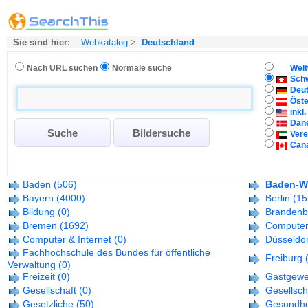
Sie sind hier:
Webkatalog
>
Deutschland
Nach URL suchen
Normale suche
Welt
Sch
Deu
Öste
inkl
Dän
Vere
Can
Baden
(506)
Baden-W
Bayern
(4000)
Berlin
(15
Bildung
(0)
Brandenb
Bremen
(1692)
Compute
Computer & Internet
(0)
Düsseldor
Fachhochschule des Bundes für öffentliche
Freiburg
Verwaltung
(0)
Freizeit
(0)
Gastgewe
Gesellschaft
(0)
Gesellsch
Gesetzliche
(50)
Gesundhe