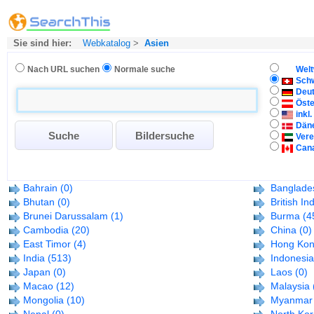
Sie sind hier:
Webkatalog
>
Asien
Nach URL suchen
Normale suche
Welt
Sch
Deu
Öste
inkl
Dän
Vere
Can
Bahrain
(0)
Banglade
Bhutan
(0)
British In
Brunei Darussalam
(1)
Burma
(4
Cambodia
(20)
China
(0)
East Timor
(4)
Hong Ko
India
(513)
Indonesia
Japan
(0)
Laos
(0)
Macao
(12)
Malaysia
Mongolia
(10)
Myanmar