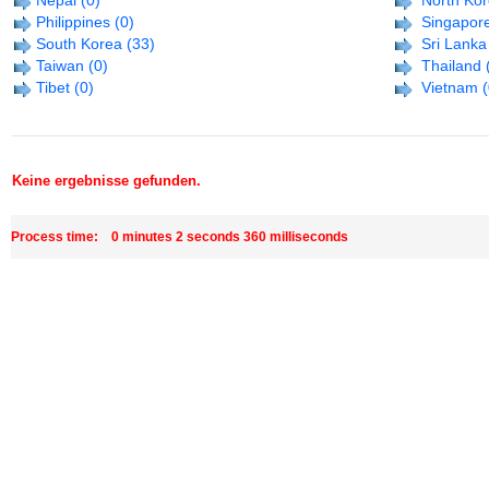
Nepal
(0)
North Ko
Philippine­s
(0)
Singapor
South Korea
(33)
Sri Lanka
Taiwan
(0)
Thailand
Tibet
(0)
Vietnam
(
Keine ergebnisse gefunden.
Process time: 0 minutes 2 seconds 360 milliseconds