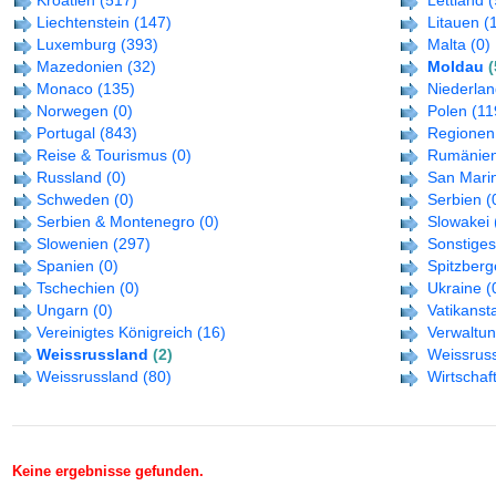
Kroatien
(517)
Lettland
(
Liechtenstein
(147)
Litauen
(
Luxemburg
(393)
Malta
(0)
Mazedonien
(32)
Moldau
(
Monaco
(135)
Niederla
Norwegen
(0)
Polen
(11
Portugal
(843)
Regionen
Reise & Tourismus
(0)
Rumänie
Russland
(0)
San Mari
Schweden
(0)
Serbien
(
Serbien & Montenegro
(0)
Slowakei
Slowenien
(297)
Sonstiges
Spanien
(0)
Spitzber
Tschechien
(0)
Ukraine
(
Ungarn
(0)
Vatikanst
Vereinigtes Königreich
(16)
Verwaltu
Weissrussland
(2)
Weissrus
Weissrussland
(80)
Wirtschaf
Keine ergebnisse gefunden.