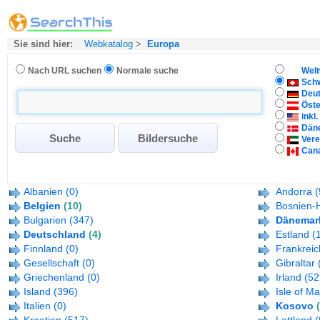
Sie sind hier:
Webkatalog
>
Europa
Nach URL suchen
Normale suche
Welt
Sch
Deu
Öste
inkl
Dän
Vere
Can
Albanien
(0)
Andorra
(
Belgien
(10)
Bosnien-
Bulgarien
(347)
Dänemar
Deutschland
(4)
Estland
(
Finnland
(0)
Frankreic
Gesellschaft
(0)
Gibraltar
Griechenland
(0)
Irland
(52
Island
(396)
Isle of M
Italien
(0)
Kosovo