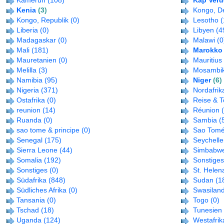
Kamerun
(108)
Kap Verd
Kenia
(3)
Kongo, D
Kongo, Republik
(0)
Lesotho
(
Liberia
(0)
Libyen
(4
Madagaskar
(0)
Malawi
(0
Mali
(181)
Marokko
Mauretanien
(0)
Mauritius
Melilla
(3)
Mosambi
Namibia
(95)
Niger
(6)
Nigeria
(371)
Nordafrik
Ostafrika
(0)
Reise & 
reunion
(14)
Réunion
Ruanda
(0)
Sambia
(
sao tome & principe
(0)
Sao Tomé
Senegal
(175)
Seychell
Sierra Leone
(44)
Simbabw
Somalia
(192)
Sonstiges
Sonstiges
(0)
St. Helen
Südafrika
(848)
Sudan
(1
Südliches Afrika
(0)
Swasilan
Tansania
(0)
Togo
(0)
Tschad
(18)
Tunesien
Uganda
(124)
Westafrik