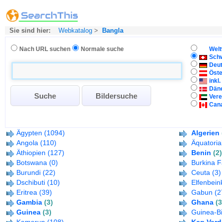
Sie sind hier:
Webkatalog
>
Bangla
Nach URL suchen
Normale suche
Welt
Sch
Deu
Öste
inkl
Dän
Vere
Can
Ägypten
(1094)
Algerien
Angola
(110)
Äquatoria
Äthiopien
(127)
Benin
(2)
Botswana
(0)
Burkina 
Burundi
(22)
Ceuta
(3)
Dschibuti
(10)
Elfenbein
Eritrea
(39)
Gabun
(2
Gambia
(3)
Ghana
(3
Guinea
(3)
Guinea-B