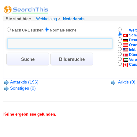
Sie sind hier:
Webkatalog
>
Nederlands
Nach URL suchen
Normale suche
Welt
Sch
Deu
Öste
inkl
Dän
Vere
Can
Antarktis
(196)
Arktis
(0)
Sonstiges
(0)
Keine ergebnisse gefunden.