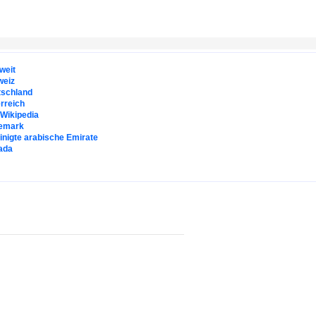
weit
weiz
tschland
rreich
. Wikipedia
emark
inigte arabische Emirate
ada