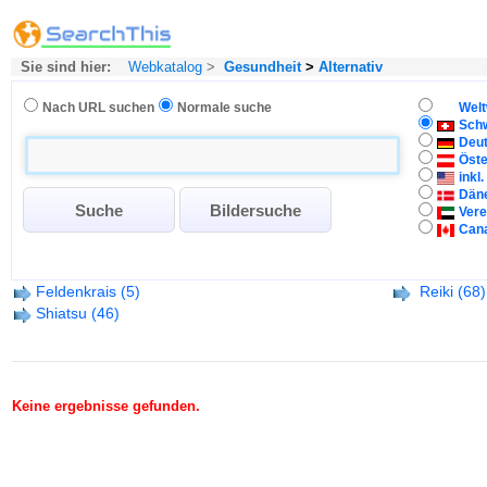
Sie sind hier:
Webkatalog
>
Gesundheit
>
Alternativ
Nach URL suchen
Normale suche
Welt
Sch
Deu
Öste
inkl
Dän
Vere
Can
Feldenkrais
(5)
Reiki
(68)
Shiatsu
(46)
Keine ergebnisse gefunden.