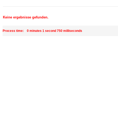
Keine ergebnisse gefunden.
Process time: 0 minutes 1 second 750 milliseconds