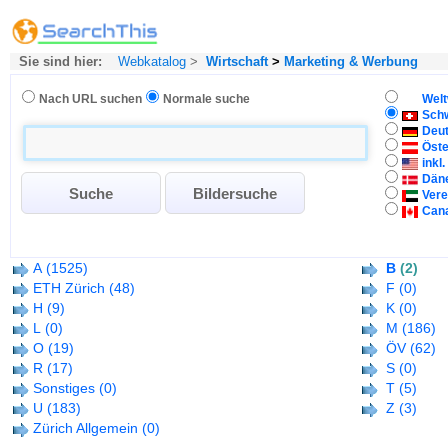
Sie sind hier:
Webkatalog
>
Wirtschaft
>
Marketing & Werbung
Nach URL suchen
Normale suche
Welt
Sch
Deu
Öste
inkl
Dän
Vere
Can
A
(1525)
B
(2)
ETH Zürich
(48)
F
(0)
H
(9)
K
(0)
L
(0)
M
(186)
O
(19)
ÖV
(62)
R
(17)
S
(0)
Sonstiges
(0)
T
(5)
U
(183)
Z
(3)
Zürich Allgemein
(0)