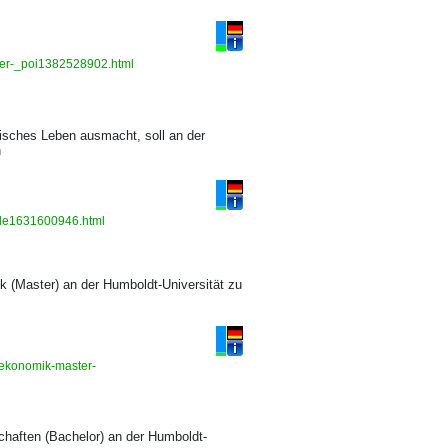
ster-_poi1382528902.html
tisches Leben ausmacht, soll an der
n
icle1631600946.html
 (Master) an der Humboldt-Universität zu
oekonomik-master-
haften (Bachelor) an der Humboldt-