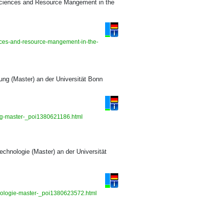
 Sciences and Resource Mangement in the
ences-and-resource-mangement-in-the-
ng (Master) an der Universität Bonn
ng-master-_poi1380621186.html
chnologie (Master) an der Universität
hnologie-master-_poi1380623572.html