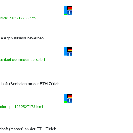
article1502717733.html
BA Agribusiness bewerben
sitaet-goettingen-ab-sofort-
haft (Bachelor) an der ETH Zürich
chelor-_poi1382527173.html
haft (Master) an der ETH Zürich