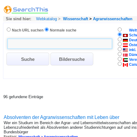
Sie sind hier:
Webkatalog
>
Wissenschaft
>
Agrarwissenschaften
Nach URL suchen
Normale suche
Welt
Sch
Deu
Öste
inkl
Dän
Vere
Can
96 gefundene Einträge
Absolventen der Agrarwissenschaften mit Leben über
Wer ein Studium im Bereich der Agrar- und Lebensmittelwissenschaften absol
Lebenszufriedenheit als Absolventen anderer Studienrichtungen auf und ins
Bundesbürger
Freitag:
Wissenschaft > Agrarwissenschaften