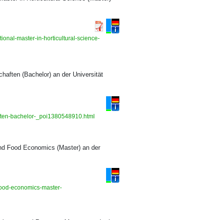
ional-master-in-horticultural-science-
aften (Bachelor) an der Universität
aften-bachelor-_poi1380548910.html
and Food Economics (Master) an der
-food-economics-master-