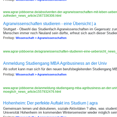
www.agrar-jobboerse.de/absolventen-der-agrarwissenschaften-mit-leben-ueberd
zufrieden_news_article1567336306.html
Agrarwissenschaften studieren - eine Übersicht | a
Stuttgart - Obwohl das Studienfach Agrarwissenschaften im Gegensatz zum 
Menschen immer noch Neuland sein dürfte, erfreut sich auch dieser Studie
Freitag:
Wissenschaft > Agrarwissenschaften
www.agrar-jobboerse.de/agrarwissenschaften-studieren-eine-uebersicht_news
Anmeldung Studiengang MBA Agribusiness an der Univ
Ab sofort kann man sich für den neuen berufsbegleitenden Studiengang M
Freitag:
Wissenschaft > Agrarwissenschaften
www.agrar-jobboerse.de/anmeldung-studiengang-mba-agribusiness-an-der-univer
moeglich_news_article1557932476.html
Hohenheim: Der perfekte Auftakt ins Studium | agra
Gemeinsam lernen und diskutieren, soziale Aktivitäten ? alles, was studen
Universität Hohenheim im kommenden Wintersemester wieder möglich sei