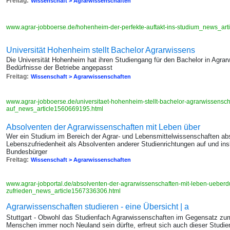
Freitag:
Wissenschaft > Agrarwissenschaften
www.agrar-jobboerse.de/hohenheim-der-perfekte-auftakt-ins-studium_news_ar
Universität Hohenheim stellt Bachelor Agrarwissens
Die Universität Hohenheim hat ihren Studiengang für den Bachelor in Agrar
Bedürfnisse der Betriebe angepasst
Freitag:
Wissenschaft > Agrarwissenschaften
www.agrar-jobboerse.de/universitaet-hohenheim-stellt-bachelor-agrarwissensch
auf_news_article1560669195.html
Absolventen der Agrarwissenschaften mit Leben über
Wer ein Studium im Bereich der Agrar- und Lebensmittelwissenschaften absol
Lebenszufriedenheit als Absolventen anderer Studienrichtungen auf und ins
Bundesbürger
Freitag:
Wissenschaft > Agrarwissenschaften
www.agrar-jobportal.de/absolventen-der-agrarwissenschaften-mit-leben-ueberdu
zufrieden_news_article1567336306.html
Agrarwissenschaften studieren - eine Übersicht | a
Stuttgart - Obwohl das Studienfach Agrarwissenschaften im Gegensatz zum 
Menschen immer noch Neuland sein dürfte, erfreut sich auch dieser Studie