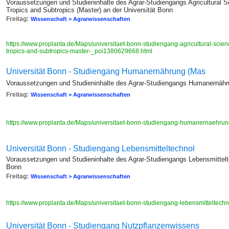
Voraussetzungen und Studieninhalte des Agrar-Studiengangs Agricultural
Tropics and Subtropics (Master) an der Universität Bonn
Freitag:
Wissenschaft > Agrarwissenschaften
https://www.proplanta.de/Maps/universitaet-bonn-studiengang-agricultural-sci
tropics-and-subtropics-master-_poi1380629668.html
Universität Bonn - Studiengang Humanernährung (Mas
Voraussetzungen und Studieninhalte des Agrar-Studiengangs Humanernähru
Freitag:
Wissenschaft > Agrarwissenschaften
https://www.proplanta.de/Maps/universitaet-bonn-studiengang-humanernaehru
Universität Bonn - Studiengang Lebensmitteltechnol
Voraussetzungen und Studieninhalte des Agrar-Studiengangs Lebensmittelte
Bonn
Freitag:
Wissenschaft > Agrarwissenschaften
https://www.proplanta.de/Maps/universitaet-bonn-studiengang-lebensmitteltec
Universität Bonn - Studiengang Nutzpflanzenwissens