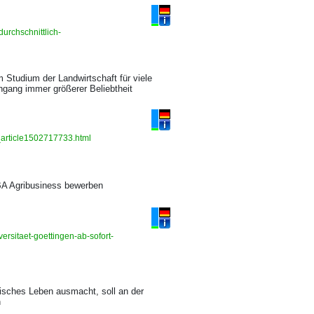
urchschnittlich-
Studium der Landwirtschaft für viele
ngang immer größerer Beliebtheit
_article1502717733.html
BA Agribusiness bewerben
sitaet-goettingen-ab-sofort-
tisches Leben ausmacht, soll an der
n