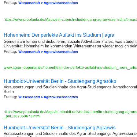
Freitag:
Wissenschaft > Agrarwissenschaften
https://www.proplanta.de/Maps/eth-zuerich-studiengang-agrarwissenschaft-ma
Hohenheim: Der perfekte Auftakt ins Studium | agra
Gemeinsam lernen und diskutieren, soziale Aktivitäten ? alles, was studen
Universität Hohenheim im kommenden Wintersemester wieder möglich sei
Freitag:
Wissenschaft > Agrarwissenschaften
www.agrar-jobportal.de/hohenheim-der-perfekte-auftakt-ins-studium_news_art
Humboldt-Universität Berlin - Studiengang Agraröko
Voraussetzungen und Studieninhalte des Agrar-Studiengangs Agrarökonomik
Berlin
Freitag:
Wissenschaft > Agrarwissenschaften
https://www.proplanta.de/Maps/humboldt-universitaet-berlin-studiengang-agrar
_poi1382350673.html
Humboldt-Universität Berlin - Studiengang Agrarwis
Voraussetzungen und Studieninhalte des Agrar-Studiengangs Agrarwissensc