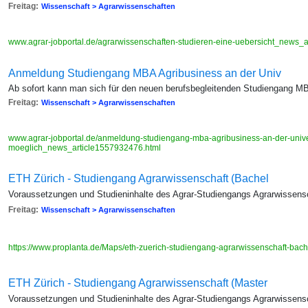
Freitag:
Wissenschaft > Agrarwissenschaften
www.agrar-jobportal.de/agrarwissenschaften-studieren-eine-uebersicht_news_
Anmeldung Studiengang MBA Agribusiness an der Univ
Ab sofort kann man sich für den neuen berufsbegleitenden Studiengang M
Freitag:
Wissenschaft > Agrarwissenschaften
www.agrar-jobportal.de/anmeldung-studiengang-mba-agribusiness-an-der-univer
moeglich_news_article1557932476.html
ETH Zürich - Studiengang Agrarwissenschaft (Bachel
Voraussetzungen und Studieninhalte des Agrar-Studiengangs Agrarwissensc
Freitag:
Wissenschaft > Agrarwissenschaften
https://www.proplanta.de/Maps/eth-zuerich-studiengang-agrarwissenschaft-ba
ETH Zürich - Studiengang Agrarwissenschaft (Master
Voraussetzungen und Studieninhalte des Agrar-Studiengangs Agrarwissensc