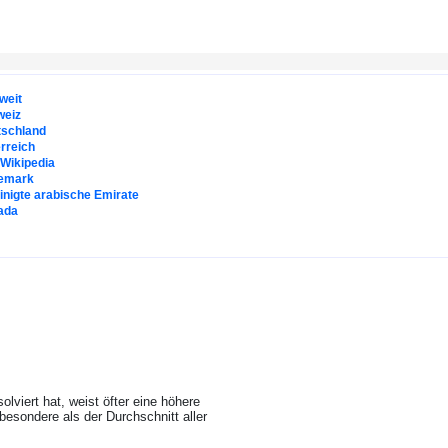
weit
weiz
tschland
rreich
. Wikipedia
emark
inigte arabische Emirate
ada
viert hat, weist öfter eine höhere
besondere als der Durchschnitt aller