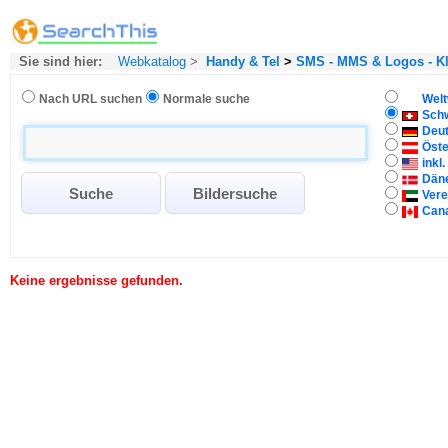
Sie sind hier:
Webkatalog
>
Handy & Tel
>
SMS - MMS & Logos - Kl
Nach URL suchen
Normale suche
Welt
Sch
Deu
Öste
inkl
Dän
Vere
Can
Keine ergebnisse gefunden.