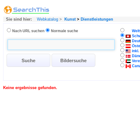
Sie sind hier:
Webkatalog
>
Kunst
>
Dienstleistungen
Nach URL suchen
Normale suche
Welt
Sch
Deu
Öste
inkl
Dän
Vere
Can
Keine ergebnisse gefunden.