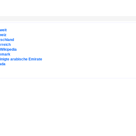
weit
weiz
tschland
rreich
. Wikipedia
emark
inigte arabische Emirate
ada