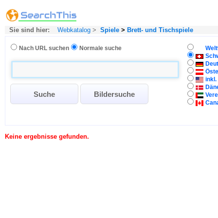
Sie sind hier:
Webkatalog
>
Spiele
>
Brett- und Tischspiel­e
Nach URL suchen
Normale suche
Welt
Sch
Deu
Öste
inkl
Dän
Vere
Can
Keine ergebnisse gefunden.