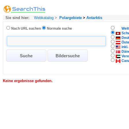
Sie sind hier:
Webkatalog
>
Polargebiete
>
Antarktis
Nach URL suchen
Normale suche
Welt
Sch
Deu
Öste
inkl
Dän
Vere
Can
Keine ergebnisse gefunden.