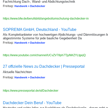
Fachrichtung Dach-, Wand- und Abdichtungstechnik
Freitag:
Handwerk > Dachdecker
https://www.bfw.de/berufsbild/angebot/umschulung-dachdecker-in
SOPREMA GmbH, Deutschland - YouTube
Als Komplettanbieter von hochwertigen Abdichtungs- und Dämmlösungen l
abgestimmte Systeme für jede bauliche Gegebenheit Da
Freitag:
Handwerk > Dachdecker
https://www.youtube.com/channel/UCvZV78ph7TjyIWrZYLtgejQ
27 offizielle News zu Dachdecker | Presseportal
Aktuelle Nachrichten
Freitag:
Handwerk > Dachdecker
https://www.presseportal.de/st/Dachdecker
Dachdecker Dein Beruf - YouTube
Hautnahe und echte Infos zur Ausbildung als Dachdecker/in - darum geht 