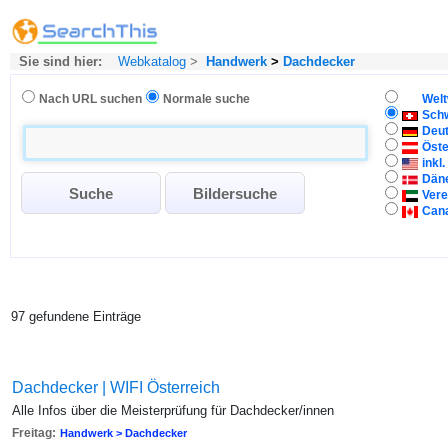
Sie sind hier:
Webkatalog
>
Handwerk
>
Dachdecker
Nach URL suchen
Normale suche
Welt
Sch
Deu
Öste
inkl
Dän
Vere
Can
97 gefundene Einträge
Dachdecker | WIFI Österreich
Alle Infos über die Meisterprüfung für Dachdecker/innen
Freitag:
Handwerk > Dachdecker