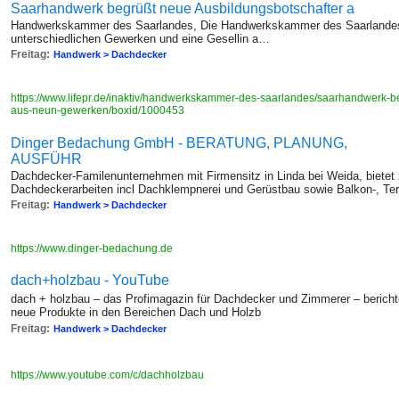
Saarhandwerk begrüßt neue Ausbildungsbotschafter a
Handwerkskammer des Saarlandes, Die Handwerkskammer des Saarlandes 
unterschiedlichen Gewerken und eine Gesellin a…
Freitag:
Handwerk > Dachdecker
https://www.lifepr.de/inaktiv/handwerkskammer-des-saarlandes/saarhandwerk-b
aus-neun-gewerken/boxid/1000453
Dinger Bedachung GmbH - BERATUNG, PLANUNG,
AUSFÜHR
Dachdecker-Familenunternehmen mit Firmensitz in Linda bei Weida, bietet 
Dachdeckerarbeiten incl Dachklempnerei und Gerüstbau sowie Balkon-, Te
Freitag:
Handwerk > Dachdecker
https://www.dinger-bedachung.de
dach+holzbau - YouTube
dach + holzbau – das Profimagazin für Dachdecker und Zimmerer – berichte
neue Produkte in den Bereichen Dach und Holzb
Freitag:
Handwerk > Dachdecker
https://www.youtube.com/c/dachholzbau