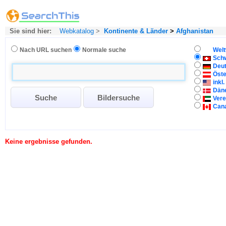
Sie sind hier:
Webkatalog
>
Kontinente & Länder
>
Afghanistan
Nach URL suchen
Normale suche
Welt
Sch
Deu
Öste
inkl
Dän
Vere
Can
Keine ergebnisse gefunden.