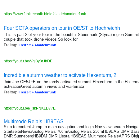
https://www.funktechnik-bielefeld.de/amateurfunk
Four SOTA operators on tour in OE/ST to Hochreichh
This is part 2 of your tour in the beautiful Steiermark (Styria) region Summ
couple that took drone videos So look for
Freitag:
Freizeit > Amateurfunk
https://youtu.be/Vgi3y8rJbDE
Incredible autumn weather to activate Hexenturm, 2
Join Joe OE5JFE on the rarely activated summit Hexenturm in the Hallerm
activationGreat autumn views and via-ferrata
Freitag:
Freizeit > Amateurfunk
https://youtu.be/_skPNKLD77E
Multimode Relais HB9EAS
Skip to content Jump to main navigation and login Nav view search Navig
StartseiteNewsAnalog Relais 70cmAnalog Relais 23cmHB9EAS DMR B
DMR SunnebergHB9DM DMR LiestalHB9EAS Multimode RelaisAPRS Digi