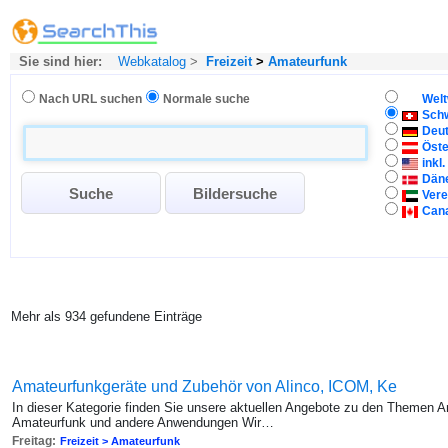
Sie sind hier:
Webkatalog
>
Freizeit
>
Amateurfunk
Nach URL suchen
Normale suche
Welt
Sch
Deu
Öste
inkl
Dän
Vere
Can
Mehr als 934 gefundene Einträge
Amateurfunkgeräte und Zubehör von Alinco, ICOM, Ke
In dieser Kategorie finden Sie unsere aktuellen Angebote zu den Themen 
Amateurfunk und andere Anwendungen Wir…
Freitag:
Freizeit > Amateurfunk