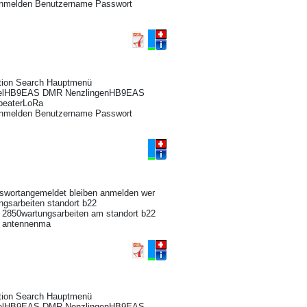
nmelden Benutzername Passwort
ation Search Hauptmenü
aselHB9EAS DMR NenzlingenHB9EAS
peaterLoRa
nmelden Benutzername Passwort
swortangemeldet bleiben anmelden wer
ungsarbeiten standort b22
fe: 2850wartungsarbeiten am standort b22
m antennenma
ation Search Hauptmenü
aselHB9EAS DMR NenzlingenHB9EAS