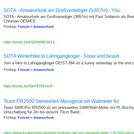
SOTA - Amateurfunk am Großvenediger (3.657m) - You
SOTA - Amateurfunk am Großvenediger (3657m) mit Paul Sodamin als Bergf
Christian OE5HCE
Freitag:
Freizeit > Amateurfunk
https://youtu.be/kSDHpM0JwX4
SOTA Winterhike to Lahngangkogel - Snow and beauti
Join a hike to Lahngangkogel OE/ST-394 on a sunny winterday at the end of
Freitag:
Freizeit > Amateurfunk
https://youtu.be/GtnFKfXEmU0
Team PR2500 Stehwellen Messgerät mit Wattmeter für
Team SWR-Pro PR2500 ist ein preiswertes SWR/Watt-Meter mit PL-Buchse
Umschaltung für 2m bis einschl 70cm Band…
Freitag:
Freizeit > Amateurfunk
https://www.funktechnik-bielefeld.de/team-swr-pro-swr/watt-meter-120-500-mhz