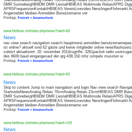
DMR SunnebergHB9DM DMR LiestalHB9EAS Multimode RelaisAPRS Digi
APRSFrequenzenKontaktHB9EAS VereinLivevideo NenzlingenFlohmarkt A
Angemeldet bleiben Anmelden Benutzername ver
Freitag:
Freizeit > Amateurfunk
www.hb9eas.ch/index.php/news?start=60
News
nav view search navigation search hauptmenü anmelden benutzernamepas
ist online? aktuell sind 62 gäste und keine mitglieder online newsflashuser
zuletzt aktualisiert: 20. november 2014zugriffe: 3261packet radio userzug
des 9600 baud eingangesauf der qrg 438.150 mhz simpelx mussten w
Freitag:
Freizeit > Amateurfunk
www.hb9eas.ch/index.php/news?start=65
News
Skip to content Jump to main navigation and login Nav view search Navig
StartseiteNewsAnalog Relais 70cmAnalog Relais 23cmHB9EAS DMR B
DMR SunnebergHB9DM DMR LiestalHB9EAS Multimode RelaisAPRS Digi
APRSFrequenzenKontaktHB9EAS VereinLivevideo NenzlingenFlohmarkt A
Angemeldet bleiben Anmelden Benutzername ver
Freitag:
Freizeit > Amateurfunk
www.hb9eas.ch/index.php/news?start=155
News