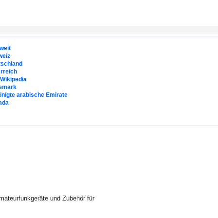
weit
weiz
tschland
rreich
. Wikipedia
emark
inigte arabische Emirate
ada
Amateurfunkgeräte und Zubehör für