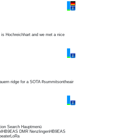
it is Hochreichhart and we met a nice
auern ridge for a SOTA #summitsontheair
ation Search Hauptmenü
aselHB9EAS DMR NenzlingenHB9EAS
peaterLoRa