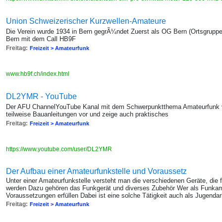
Union Schweizerischer Kurzwellen-Amateure
Die Verein wurde 1934 in Bern gegrÃ¼ndet Zuerst als OG Bern (Ortsgrupp
Bern mit dem Call HB9F
Freitag:
Freizeit > Amateurfunk
www.hb9f.ch/index.html
DL2YMR - YouTube
Der AFU ChannelYouTube Kanal mit dem Schwerpunktthema Amateurfunk v
teilweise Bauanleitungen vor und zeige auch praktisches
Freitag:
Freizeit > Amateurfunk
https://www.youtube.com/user/DL2YMR
Der Aufbau einer Amateurfunkstelle und Voraussetz
Unter einer Amateurfunkstelle versteht man die verschiedenen Geräte, die
werden Dazu gehören das Funkgerät und diverses Zubehör Wer als Funkamat
Voraussetzungen erfüllen Dabei ist eine solche Tätigkeit auch als Jugendar
Freitag:
Freizeit > Amateurfunk