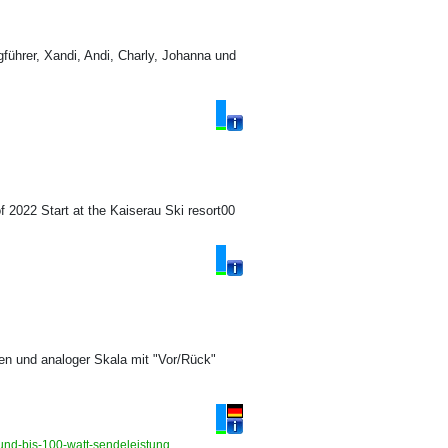
ührer, Xandi, Andi, Charly, Johanna und
 2022 Start at the Kaiserau Ski resort00
n und analoger Skala mit "Vor/Rück"
-und-bis-100-watt-sendeleistung