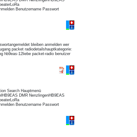
peaterLoRa
nmelden Benutzername Passwort
swortangemeldet bleiben anmelden wer
zugang packet radiodetailshauptkategorie:
ang hb9eas-12liebe packet-radio benutzer
ation Search Hauptmenü
aselHB9EAS DMR NenzlingenHB9EAS
peaterLoRa
nmelden Benutzername Passwort