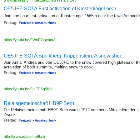
www.hb9eas.ch/index.php/news?start=145
OE5JFE SOTA First activation of Klosterkogel near
Join Joe on a first activation of Klosterkogel 1565m near the town Admont
Freitag:
Freizeit > Amateurfunk
https://youtu.be/9WoE2joynmA
OE5JFE SOTA Speikberg, Krippenstein: A snow shoe,
Join Anna, Andrea and Joe OE5JFE to the snow covered high plateau of th
activation of both summits, melting snow to cook
Freitag:
Freizeit > Amateurfunk
https://youtu.be/9jnFC6q9MII
Relaisgemeinschaft HB9F Bern
Die Relaisgemeinschaft HB9F Bern wurde 1972 von neun Mitgliedern der U
Zweck
Freitag:
Freizeit > Amateurfunk
http://www.relais-hb9f.ch