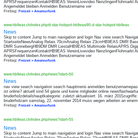
APRSFrequenzenKontaktHB9EAS VereinLivevideo NenzlingenFlohmarkt A
Angemeldet bleiben Anmelden Benutzername ver
Freitag:
Freizeit > Amateurfunk
www.hb9eas.ch/index.php/d-star-hotspot-hb9eas/95-d-star-hotspot-hb9eas
News
Skip to content Jump to main navigation and login Nav view search Navig
StartseiteNewsAnalog Relais 70cmAnalog Relais 23cmHB9EAS DMR B
DMR SunnebergHB9DM DMR LiestalHB9EAS Multimode RelaisAPRS Digi
APRSFrequenzenKontaktHB9EAS VereinLivevideo NenzlingenFlohmarkt A
Angemeldet bleiben Anmelden Benutzername ver
Freitag:
Freizeit > Amateurfunk
www.hb9eas.ch/index.php/news?start=50
News
nav view search navigation search hauptmenü anmelden benutzernamepas
ist online? aktuell sind 54 gäste und keine mitglieder online newsflashwart
bruderholzdetailshauptkategorie: zuletzt aktualisiert: 16. märz 2015zugrif
bruderholzam samstag, 22. november 2014 muss wegen arbeiten an eine
Freitag:
Freizeit > Amateurfunk
www.hb9eas.ch/index.php/news?start=55
News
Skip to content Jump to main navigation and login Nav view search Navig
StartseiteNewsAnalog Relais 70cmAnalog Relais 23cmHB9EAS DMR B