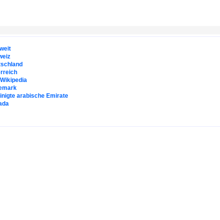
weit
weiz
tschland
rreich
. Wikipedia
emark
inigte arabische Emirate
ada