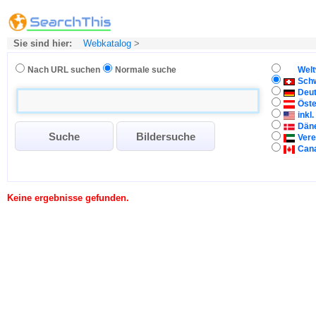
Sie sind hier:
Webkatalog
>
Nach URL suchen
Normale suche
Welt
Sch
Deu
Öste
inkl
Dän
Vere
Can
Keine ergebnisse gefunden.