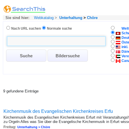
Sie sind hier:
Webkatalog
>
Unterhaltung
>
Chöre
Nach URL suchen
Normale suche
Welt
Sch
Deu
Öste
inkl
Dän
Vere
Can
9 gefundene Einträge
Kirchenmusik des Evangelischen Kirchenkreises Erfu
Kirchenmusik des Evangelischen Kirchenkreises Erfurt mit Veranstaltungsh
zu Orgeln Alles was Sie über die Evangelische Kirchenmusik in Erfurt wiss
Freitag:
Unterhaltung > Chöre