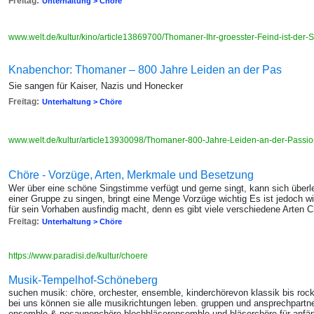
Freitag:
Unterhaltung > Chöre
www.welt.de/kultur/kino/article13869700/Thomaner-Ihr-groesster-Feind-ist-der
Knabenchor: Thomaner – 800 Jahre Leiden an der Pas
Sie sangen für Kaiser, Nazis und Honecker
Freitag:
Unterhaltung > Chöre
www.welt.de/kultur/article13930098/Thomaner-800-Jahre-Leiden-an-der-Passion
Chöre - Vorzüge, Arten, Merkmale und Besetzung
Wer über eine schöne Singstimme verfügt und gerne singt, kann sich überl
einer Gruppe zu singen, bringt eine Menge Vorzüge wichtig Es ist jedoch 
für sein Vorhaben ausfindig macht, denn es gibt viele verschiedene Arten C
Freitag:
Unterhaltung > Chöre
https://www.paradisi.de/kultur/choere
Musik-Tempelhof-Schöneberg
suchen musik: chöre, orchester, ensemble, kinderchörevon klassik bis rock:
bei uns können sie alle musikrichtungen leben. gruppen und ansprechpartner
ensemble & posaunenchöre blechbläserensemble und bläserchöre für anfänge