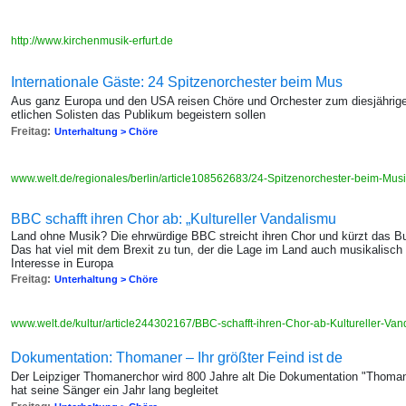
http://www.kirchenmusik-erfurt.de
Internationale Gäste: 24 Spitzenorchester beim Mus
Aus ganz Europa und den USA reisen Chöre und Orchester zum diesjährige
etlichen Solisten das Publikum begeistern sollen
Freitag:
Unterhaltung > Chöre
www.welt.de/regionales/berlin/article108562683/24-Spitzenorchester-beim-Musi
BBC schafft ihren Chor ab: „Kultureller Vandalismu
Land ohne Musik? Die ehrwürdige BBC streicht ihren Chor und kürzt das Bu
Das hat viel mit dem Brexit zu tun, der die Lage im Land auch musikalisc
Interesse in Europa
Freitag:
Unterhaltung > Chöre
www.welt.de/kultur/article244302167/BBC-schafft-ihren-Chor-ab-Kultureller-Va
Dokumentation: Thomaner – Ihr größter Feind ist de
Der Leipziger Thomanerchor wird 800 Jahre alt Die Dokumentation "Thoma
hat seine Sänger ein Jahr lang begleitet