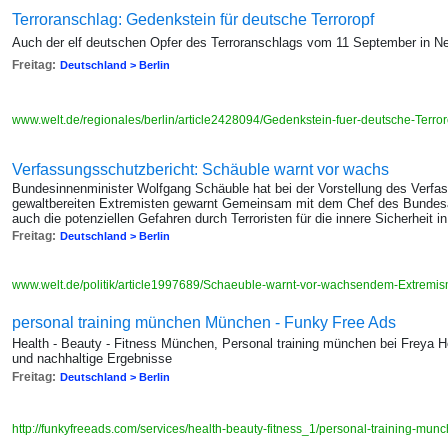
Terroranschlag: Gedenkstein für deutsche Terroropf
Auch der elf deutschen Opfer des Terroranschlags vom 11 September in Ne
Freitag:
Deutschland > Berlin
www.welt.de/regionales/berlin/article2428094/Gedenkstein-fuer-deutsche-Terro
Verfassungsschutzbericht: Schäuble warnt vor wachs
Bundesinnenminister Wolfgang Schäuble hat bei der Vorstellung des Verfa
gewaltbereiten Extremisten gewarnt Gemeinsam mit dem Chef des Bundesam
auch die potenziellen Gefahren durch Terroristen für die innere Sicherheit 
Freitag:
Deutschland > Berlin
www.welt.de/politik/article1997689/Schaeuble-warnt-vor-wachsendem-Extremi
personal training münchen München - Funky Free Ads
Health - Beauty - Fitness München, Personal training münchen bei Freya He
und nachhaltige Ergebnisse
Freitag:
Deutschland > Berlin
http://funkyfreeads.com/services/health-beauty-fitness_1/personal-training-m