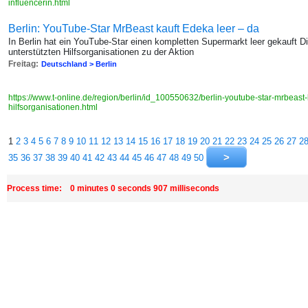
influencerin.html
Berlin: YouTube-Star MrBeast kauft Edeka leer – da
In Berlin hat ein YouTube-Star einen kompletten Supermarkt leer gekauft 
unterstützten Hilfsorganisationen zu der Aktion
Freitag:
Deutschland > Berlin
https://www.t-online.de/region/berlin/id_100550632/berlin-youtube-star-mrbeast-
hilfsorganisationen.html
1
2
3
4
5
6
7
8
9
10
11
12
13
14
15
16
17
18
19
20
21
22
23
24
25
26
27
2
35
36
37
38
39
40
41
42
43
44
45
46
47
48
49
50
Process time: 0 minutes 0 seconds 907 milliseconds