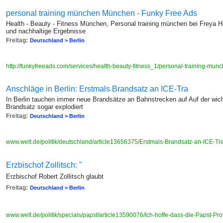
personal training münchen München - Funky Free Ads
Health - Beauty - Fitness München, Personal training münchen bei Freya He
und nachhaltige Ergebnisse
Freitag:
Deutschland > Berlin
http://funkyfreeads.com/services/health-beauty-fitness_1/personal-training-m
Anschläge in Berlin: Erstmals Brandsatz an ICE-Tra
In Berlin tauchen immer neue Brandsätze an Bahnstrecken auf Auf der wich
Brandsatz sogar explodiert
Freitag:
Deutschland > Berlin
www.welt.de/politik/deutschland/article13656375/Erstmals-Brandsatz-an-ICE-Tr
Erzbischof Zollitsch: "
Erzbischof Robert Zollitsch glaubt
Freitag:
Deutschland > Berlin
www.welt.de/politik/specials/papst/article13590076/Ich-hoffe-dass-die-Papst-Pro