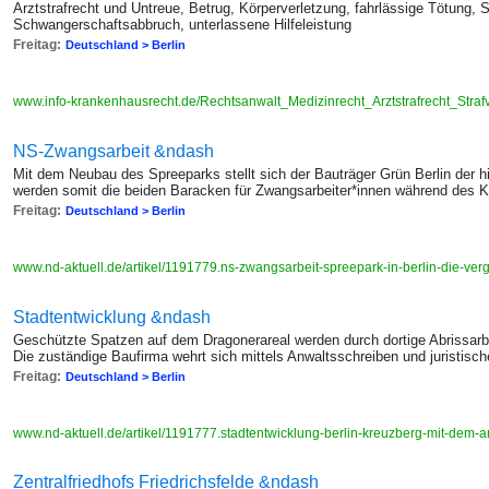
Arztstrafrecht und Untreue, Betrug, Körperverletzung, fahrlässige Tötung, S
Schwangerschaftsabbruch, unterlassene Hilfeleistung
Freitag:
Deutschland > Berlin
www.info-krankenhausrecht.de/Rechtsanwalt_Medizinrecht_Arztstrafrecht_Strafv
NS-Zwangsarbeit &ndash
Mit dem Neubau des Spreeparks stellt sich der Bauträger Grün Berlin der h
werden somit die beiden Baracken für Zwangsarbeiter*innen während des Kr
Freitag:
Deutschland > Berlin
www.nd-aktuell.de/artikel/1191779.ns-zwangsarbeit-spreepark-in-berlin-die-ver
Stadtentwicklung &ndash
Geschützte Spatzen auf dem Dragonerareal werden durch dortige Abrissarb
Die zuständige Baufirma wehrt sich mittels Anwaltsschreiben und juristis
Freitag:
Deutschland > Berlin
www.nd-aktuell.de/artikel/1191777.stadtentwicklung-berlin-kreuzberg-mit-dem-
Zentralfriedhofs Friedrichsfelde &ndash