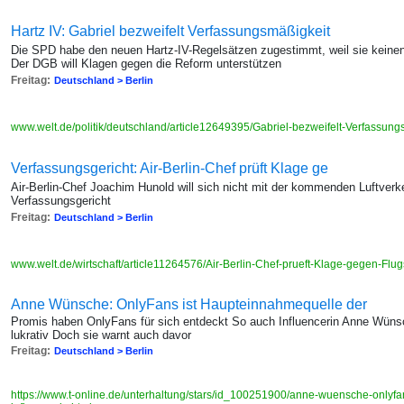
Hartz IV: Gabriel bezweifelt Verfassungsmäßigkeit
Die SPD habe den neuen Hartz-IV-Regelsätzen zugestimmt, weil sie keinen
Der DGB will Klagen gegen die Reform unterstützen
Freitag:
Deutschland > Berlin
www.welt.de/politik/deutschland/article12649395/Gabriel-bezweifelt-Verfassun
Verfassungsgericht: Air-Berlin-Chef prüft Klage ge
Air-Berlin-Chef Joachim Hunold will sich nicht mit der kommenden Luftverk
Verfassungsgericht
Freitag:
Deutschland > Berlin
www.welt.de/wirtschaft/article11264576/Air-Berlin-Chef-prueft-Klage-gegen-Flug
Anne Wünsche: OnlyFans ist Haupteinnahmequelle der
Promis haben OnlyFans für sich entdeckt So auch Influencerin Anne Wünsche
lukrativ Doch sie warnt auch davor
Freitag:
Deutschland > Berlin
https://www.t-online.de/unterhaltung/stars/id_100251900/anne-wuensche-onlyfa