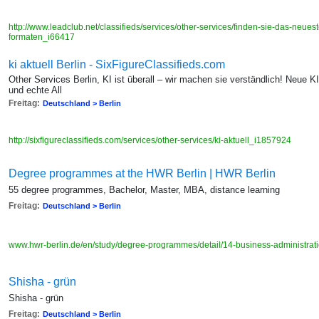
http://www.leadclub.net/classifieds/services/other-services/finden-sie-das-neues
formaten_i66417
ki aktuell Berlin - SixFigureClassifieds.com
Other Services Berlin, KI ist überall – wir machen sie verständlich! Neue 
und echte All
Freitag:
Deutschland > Berlin
http://sixfigureclassifieds.com/services/other-services/ki-aktuell_i1857924
Degree programmes at the HWR Berlin | HWR Berlin
55 degree programmes, Bachelor, Master, MBA, distance learning
Freitag:
Deutschland > Berlin
www.hwr-berlin.de/en/study/degree-programmes/detail/14-business-administratio
Shisha - grün
Shisha - grün
Freitag:
Deutschland > Berlin