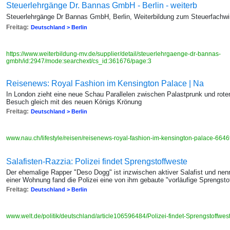
Steuerlehrgänge Dr. Bannas GmbH - Berlin - weiterb
Steuerlehrgänge Dr Bannas GmbH, Berlin, Weiterbildung zum Steuerfachwir
Freitag:
Deutschland > Berlin
https://www.weiterbildung-mv.de/supplier/detail/steuerlehrgaenge-dr-bannas-
gmbh/id:2947/mode:searchext/cs_id:361676/page:3
Reisenews: Royal Fashion im Kensington Palace | Na
In London zieht eine neue Schau Parallelen zwischen Palastprunk und rotem
Besuch gleich mit des neuen Königs Krönung
Freitag:
Deutschland > Berlin
www.nau.ch/lifestyle/reisen/reisenews-royal-fashion-im-kensington-palace-66
Salafisten-Razzia: Polizei findet Sprengstoffweste
Der ehemalige Rapper "Deso Dogg" ist inzwischen aktiver Salafist und nen
einer Wohnung fand die Polizei eine von ihm gebaute "vorläufige Sprengsto
Freitag:
Deutschland > Berlin
www.welt.de/politik/deutschland/article106596484/Polizei-findet-Sprengstoffwe