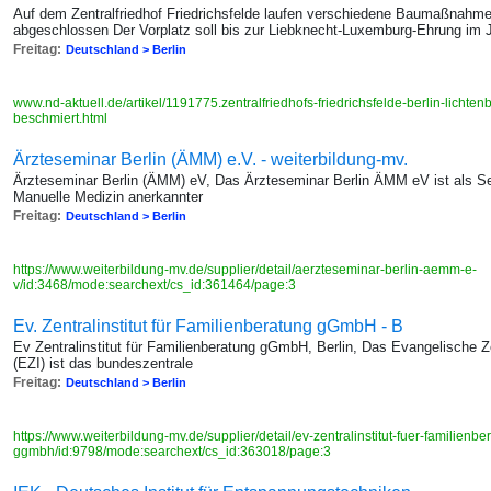
Auf dem Zentralfriedhof Friedrichsfelde laufen verschiedene Baumaßnahme
abgeschlossen Der Vorplatz soll bis zur Liebknecht-Luxemburg-Ehrung im J
Freitag:
Deutschland > Berlin
www.nd-aktuell.de/artikel/1191775.zentralfriedhofs-friedrichsfelde-berlin-lichten
beschmiert.html
Ärzteseminar Berlin (ÄMM) e.V. - weiterbildung-mv.
Ärzteseminar Berlin (ÄMM) eV, Das Ärzteseminar Berlin ÄMM eV ist als Se
Manuelle Medizin anerkannter
Freitag:
Deutschland > Berlin
https://www.weiterbildung-mv.de/supplier/detail/aerzteseminar-berlin-aemm-e-
v/id:3468/mode:searchext/cs_id:361464/page:3
Ev. Zentralinstitut für Familienberatung gGmbH - B
Ev Zentralinstitut für Familienberatung gGmbH, Berlin, Das Evangelische Zen
(EZI) ist das bundeszentrale
Freitag:
Deutschland > Berlin
https://www.weiterbildung-mv.de/supplier/detail/ev-zentralinstitut-fuer-familienbe
ggmbh/id:9798/mode:searchext/cs_id:363018/page:3