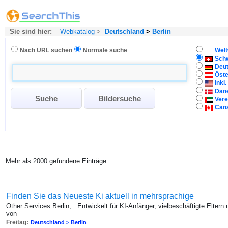
Sie sind hier:
Webkatalog
>
Deutschland
>
Berlin
Nach URL suchen
Normale suche
Welt
Sch
Deu
Öste
inkl
Dän
Vere
Can
Mehr als 2000 gefundene Einträge
Finden Sie das Neueste Ki aktuell in mehrsprachige
Other Services Berlin, Entwickelt für KI-Anfänger, vielbeschäftigte Eltern u
von
Freitag:
Deutschland > Berlin