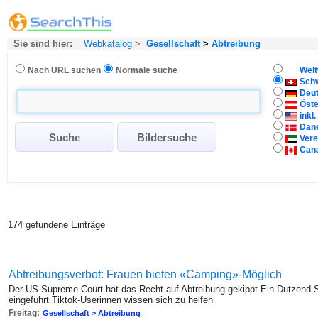
Sie sind hier:
Webkatalog
>
Gesellschaft
>
Abtreibung
Nach URL suchen
Normale suche
Welt
Sch
Deu
Öste
inkl
Dän
Vere
Can
174 gefundene Einträge
Abtreibungsverbot: Frauen bieten «Camping»-Möglich
Der US-Supreme Court hat das Recht auf Abtreibung gekippt Ein Dutzend S
eingeführt Tiktok-Userinnen wissen sich zu helfen
Freitag:
Gesellschaft > Abtreibung