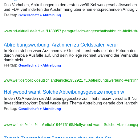
Das Vorhaben, Abtreibungen in den ersten zwölf Schwangerschaftswochen z
und FDP verhinderten die Abstimmung über einen entsprechenden Antrag 
Freitag:
Gesellschaft > Abtreibung
www.nd-aktuell.de/artikel/1188957.paragraf-schwangerschaftsabbruch-bleibt-stra
Abtreibungswerbung: Ärztinnen zu Geldstrafen verur
In Berlin stehen zwei Ärztinnen vor Gericht – erstmals seit der Reform des P
durch verbale Ausfälle auf, und sein Kollege rechnet während der Verhandl
damit nicht
Freitag:
Gesellschaft > Abtreibung
www.welt.de/politik/deutschland/article195292175/Abtreibungswerbung-Aerztinne
Hollywood warnt: Solche Abtreibungsgesetze mögen w
In den USA werden die Abtreibungsgesetze zum Teil massiv verschärft Nun 
Investitionsboykott Dabei wurde das Thema Abtreibung gerade dort jahrze
Freitag:
Gesellschaft > Abtreibung
www.welt.de/kultur/kino/article194676165/Hollywood-warnt-Solche-Abtreibungs