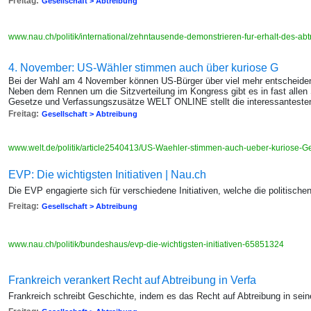
Freitag:
Gesellschaft > Abtreibung
www.nau.ch/politik/international/zehntausende-demonstrieren-fur-erhalt-des-a
4. November: US-Wähler stimmen auch über kuriose G
Bei der Wahl am 4 November können US-Bürger über viel mehr entscheiden
Neben dem Rennen um die Sitzverteilung im Kongress gibt es in fast alle
Gesetze und Verfassungszusätze WELT ONLINE stellt die interessantesten 
Freitag:
Gesellschaft > Abtreibung
www.welt.de/politik/article2540413/US-Waehler-stimmen-auch-ueber-kuriose-G
EVP: Die wichtigsten Initiativen | Nau.ch
Die EVP engagierte sich für verschiedene Initiativen, welche die politisch
Freitag:
Gesellschaft > Abtreibung
www.nau.ch/politik/bundeshaus/evp-die-wichtigsten-initiativen-65851324
Frankreich verankert Recht auf Abtreibung in Verfa
Frankreich schreibt Geschichte, indem es das Recht auf Abtreibung in sein