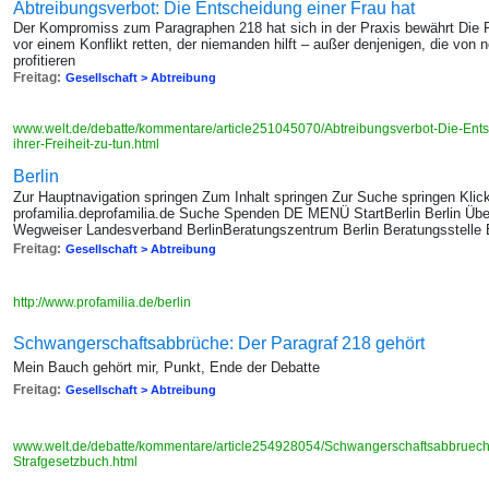
Abtreibungsverbot: Die Entscheidung einer Frau hat
Der Kompromiss zum Paragraphen 218 hat sich in der Praxis bewährt Die Pra
vor einem Konflikt retten, der niemanden hilft – außer denjenigen, die von 
profitieren
Freitag:
Gesellschaft > Abtreibung
www.welt.de/debatte/kommentare/article251045070/Abtreibungsverbot-Die-Entsc
ihrer-Freiheit-zu-tun.html
Berlin
Zur Hauptnavigation springen Zum Inhalt springen Zur Suche springen Klick
profamilia.deprofamilia.de Suche Spenden DE MENÜ StartBerlin Berlin Übers
Wegweiser Landesverband BerlinBeratungszentrum Berlin Beratungsstelle Be
Freitag:
Gesellschaft > Abtreibung
http://www.profamilia.de/berlin
Schwangerschaftsabbrüche: Der Paragraf 218 gehört
Mein Bauch gehört mir, Punkt, Ende der Debatte
Freitag:
Gesellschaft > Abtreibung
www.welt.de/debatte/kommentare/article254928054/Schwangerschaftsabbrueche
Strafgesetzbuch.html