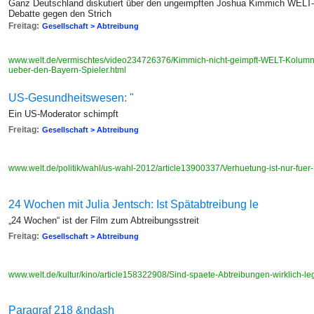
Ganz Deutschland diskutiert über den ungeimpften Joshua Kimmich WELT-
Debatte gegen den Strich
Freitag:
Gesellschaft > Abtreibung
www.welt.de/vermischtes/video234726376/Kimmich-nicht-geimpft-WELT-Kolumni
ueber-den-Bayern-Spieler.html
US-Gesundheitswesen: "
Ein US-Moderator schimpft
Freitag:
Gesellschaft > Abtreibung
www.welt.de/politik/wahl/us-wahl-2012/article13900337/Verhuetung-ist-nur-fu
24 Wochen mit Julia Jentsch: Ist Spätabtreibung le
„24 Wochen“ ist der Film zum Abtreibungsstreit
Freitag:
Gesellschaft > Abtreibung
www.welt.de/kultur/kino/article158322908/Sind-spaete-Abtreibungen-wirklich-le
Paragraf 218 &ndash