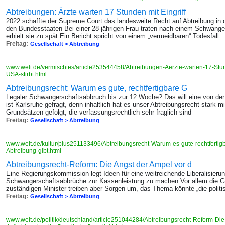
Abtreibungen: Ärzte warten 17 Stunden mit Eingriff
2022 schaffte der Supreme Court das landesweite Recht auf Abtreibung in d
den Bundesstaaten Bei einer 28-jährigen Frau traten nach einem Schwanger
erhielt sie zu spät Ein Bericht spricht von einem „vermeidbaren“ Todesfall
Freitag:
Gesellschaft > Abtreibung
www.welt.de/vermischtes/article253544458/Abtreibungen-Aerzte-warten-17-Stund
USA-stirbt.html
Abtreibungsrecht: Warum es gute, rechtfertigbare G
Legaler Schwangerschaftsabbruch bis zur 12 Woche? Das will eine von de
ist Karlsruhe gefragt, denn inhaltlich hat es unser Abtreibungsrecht stark
Grundsätzen gefolgt, die verfassungsrechtlich sehr fraglich sind
Freitag:
Gesellschaft > Abtreibung
www.welt.de/kultur/plus251133496/Abtreibungsrecht-Warum-es-gute-rechtfertigb
Abtreibung-gibt.html
Abtreibungsrecht-Reform: Die Angst der Ampel vor d
Eine Regierungskommission legt Ideen für eine weitreichende Liberalisierun
Schwangerschaftsabbrüche zur Kassenleistung zu machen Vor allem die Gr
zuständigen Minister treiben aber Sorgen um, das Thema könnte „die politis
Freitag:
Gesellschaft > Abtreibung
www.welt.de/politik/deutschland/article251044284/Abtreibungsrecht-Reform-Di