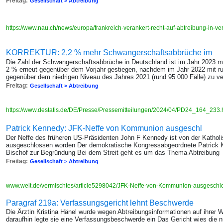
Freitag:
Gesellschaft > Abtreibung
https://www.nau.ch/news/europa/frankreich-verankert-recht-auf-abtreibung-in-
KORREKTUR: 2,2 % mehr Schwangerschaftsabbrüche im
Die Zahl der Schwangerschaftsabbrüche in Deutschland ist im Jahr 2023 m
2 % erneut gegenüber dem Vorjahr gestiegen, nachdem im Jahr 2022 mit ru
gegenüber dem niedrigen Niveau des Jahres 2021 (rund 95 000 Fälle) zu v
Freitag:
Gesellschaft > Abtreibung
https://www.destatis.de/DE/Presse/Pressemitteilungen/2024/04/PD24_164_233.
Patrick Kennedy: JFK-Neffe von Kommunion ausgeschl
Der Neffe des früheren US-Präsidenten John F Kennedy ist von der Kathol
ausgeschlossen worden Der demokratische Kongressabgeordnete Patrick Ke
Bischof zur Begründung Bei dem Streit geht es um das Thema Abtreibung
Freitag:
Gesellschaft > Abtreibung
www.welt.de/vermischtes/article5298042/JFK-Neffe-von-Kommunion-ausgeschl
Paragraf 219a: Verfassungsgericht lehnt Beschwerde
Die Ärztin Kristina Hänel wurde wegen Abtreibungsinformationen auf ihrer We
daraufhin legte sie eine Verfassungsbeschwerde ein Das Gericht wies die n