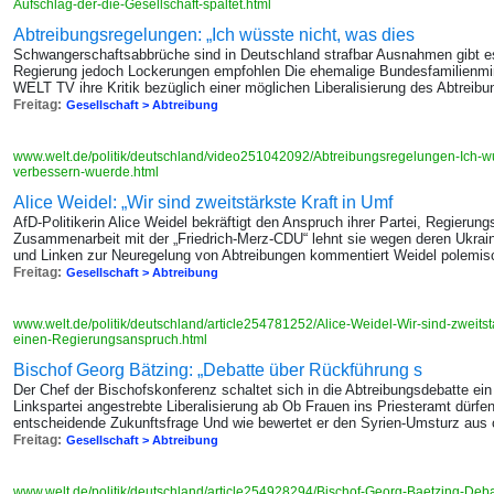
Aufschlag-der-die-Gesellschaft-spaltet.html
Abtreibungsregelungen: „Ich wüsste nicht, was dies
Schwangerschaftsabbrüche sind in Deutschland strafbar Ausnahmen gibt e
Regierung jedoch Lockerungen empfohlen Die ehemalige Bundesfamilienminis
WELT TV ihre Kritik bezüglich einer möglichen Liberalisierung des Abtreib
Freitag:
Gesellschaft > Abtreibung
www.welt.de/politik/deutschland/video251042092/Abtreibungsregelungen-Ich-w
verbessern-wuerde.html
Alice Weidel: „Wir sind zweitstärkste Kraft in Umf
AfD-Politikerin Alice Weidel bekräftigt den Anspruch ihrer Partei, Regier
Zusammenarbeit mit der „Friedrich-Merz-CDU“ lehnt sie wegen deren Ukra
und Linken zur Neuregelung von Abtreibungen kommentiert Weidel polemis
Freitag:
Gesellschaft > Abtreibung
www.welt.de/politik/deutschland/article254781252/Alice-Weidel-Wir-sind-zweitsta
einen-Regierungsanspruch.html
Bischof Georg Bätzing: „Debatte über Rückführung s
Der Chef der Bischofskonferenz schaltet sich in die Abtreibungsdebatte ei
Linkspartei angestrebte Liberalisierung ab Ob Frauen ins Priesteramt dürfen
entscheidende Zukunftsfrage Und wie bewertet er den Syrien-Umsturz aus c
Freitag:
Gesellschaft > Abtreibung
www.welt.de/politik/deutschland/article254928294/Bischof-Georg-Baetzing-Deb