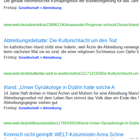
Die gerade veröffentlichte Klimaprognose der Bundesregierung für das Jahr
Freitag:
Gesellschaft > Abtreibung
www.welt.de/satire/article2389621/Klimawandel-Prognose-schockt-Deutschland
Abtreibungsdebatte: Die Kulturschlacht um den Tod
Im katholischen Irland stirbt eine Inderin, weil Ärzte die Abtreibung verweig
beim nächsten Mal sie es sind, die einer religiösen Sichtweise zum Opfer f
Freitag:
Gesellschaft > Abtreibung
www.welt.de/debatte/die-welt-in-worten/article111714155/Die-Kulturschlacht-um
Irland: „Unser Gynäkologe in Dublin hatte solche A
14 Jahre Haft drohen in Irland Ärzten und Müttern für eine Abtreibung Man
Abtreibungsverbot mit dem Leben Nun stimmt das Volk über ein Ende des 
Abtreibungsgegner stehen gut
Freitag:
Gesellschaft > Abtreibung
www.welt.de/politik/ausland/plus176543503/Irland-Unser-Gynaekologe-in-Dubli
Kimmich nicht geimpft: WELT-Kolumnistin Anna Schne