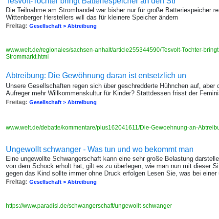
Tesvolt-Tochter bringt Batteriespeicher an den Str
Die Teilnahme am Stromhandel war bisher nur für große Batteriespeicher r
Wittenberger Herstellers will das für kleinere Speicher ändern
Freitag:
Gesellschaft > Abtreibung
www.welt.de/regionales/sachsen-anhalt/article255344590/Tesvolt-Tochter-bringt
Strommarkt.html
Abtreibung: Die Gewöhnung daran ist entsetzlich un
Unsere Gesellschaften regen sich über geschredderte Hühnchen auf, aber 
Aufreger mehr Willkommenskultur für Kinder? Stattdessen frisst der Femin
Freitag:
Gesellschaft > Abtreibung
www.welt.de/debatte/kommentare/plus162041611/Die-Gewoehnung-an-Abtreibung
Ungewollt schwanger - Was tun und wo bekommt man
Eine ungewollte Schwangerschaft kann eine sehr große Belastung darstel
von dem Schock erholt hat, gilt es zu überlegen, wie man nun mit dieser S
gegen das Kind sollte immer ohne Druck erfolgen Lesen Sie, was bei einer
Freitag:
Gesellschaft > Abtreibung
https://www.paradisi.de/schwangerschaft/ungewollt-schwanger