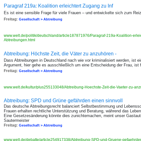
Paragraf 219a: Koalition erleichtert Zugang zu Inf
Es ist eine sensible Frage für viele Frauen – und entwickelte sich zum Reiz
Freitag:
Gesellschaft > Abtreibung
www.welt.de/politik/deutschland/article187871976/Paragraf-219a-Koalition-erle
Abtreibungen.html
Abtreibung: Höchste Zeit, die Väter zu anzuhören -
Dass Abtreibungen in Deutschland nach wie vor kriminalisiert werden, ist 
Argument, hier gehe es ausschließlich um eine Entscheidung der Frau, ist 
Freitag:
Gesellschaft > Abtreibung
www.welt.de/kultur/plus255133048/Abtreibung-Hoechste-Zeit-die-Vaeter-zu-an
Abtreibung: SPD und Grüne gefährden einen sinnvoll
Das deutsche Abtreibungsrecht balanciert Selbstbestimmung und Lebenssch
Frauen erhalten rechtliche Unterstützung und Beratung, während das Lebe
Eine Gesetzesänderung könnte dies zunichtemachen, meint unser Gastauto
Sautermeister
Freitag:
Gesellschaft > Abtreibung
www.welt.de/debatte/article254917338/Abtreibung-SPD-und-Gruene-gefaehrde