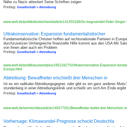
Nähe zu Nazis attestiert Seine Schriften zeigen
Freitag:
Gesellschaft > Abtreibung
www.welt.de/politik/deutschland/article141455268/So-begruendet-Peter-Singer
Ultrakonservative: Expansion fundamentalistischer
Fundamentalistische Christen hoffen auf rechtsnationale Parteien in Europ
durchzusetzen Umfangreiche finanzielle Hilfe kommt aus den USA Mit Sa
von ihnen aber auch ein Problem
Freitag:
Gesellschaft > Abtreibung
www.welt.de/politik/ausland/plus195218275/Ultrakonservative-Expansion-fundam
Europa.html
Abtreibung: Bewaffneter erschießt drei Menschen in
Ist es ein radikaler Abtreibungsgegner, oder gibt es ein ganz anderes Moti
stundenlang in einer Abtreibungsklinik und schießt um sich Am Ende ergibt 
Freitag:
Gesellschaft > Abtreibung
www.welt.de/vermischtes/article149377051/Bewaffneter-toetet-drei-Menschen-in
Vorhersage: Klimawandel-Prognose schockt Deutschla