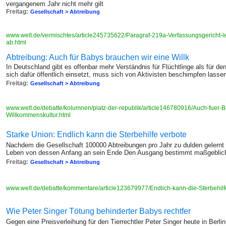
vergangenem Jahr nicht mehr gilt
Freitag:
Gesellschaft > Abtreibung
www.welt.de/vermischtes/article245735622/Paragraf-219a-Verfassungsgericht-
ab.html
Abtreibung: Auch für Babys brauchen wir eine Willk
In Deutschland gibt es offenbar mehr Verständnis für Flüchtlinge als für
sich dafür öffentlich einsetzt, muss sich von Aktivisten beschimpfen lasse
Freitag:
Gesellschaft > Abtreibung
www.welt.de/debatte/kolumnen/platz-der-republik/article146780916/Auch-fuer-
Willkommenskultur.html
Starke Union: Endlich kann die Sterbehilfe verbote
Nachdem die Gesellschaft 100000 Abtreibungen pro Jahr zu dulden gelernt h
Leben von dessen Anfang an sein Ende Den Ausgang bestimmt maßgeblich
Freitag:
Gesellschaft > Abtreibung
www.welt.de/debatte/kommentare/article123679977/Endlich-kann-die-Sterbehil
Wie Peter Singer Tötung behinderter Babys rechtfer
Gegen eine Preisverleihung für den Tierrechtler Peter Singer heute in Berli