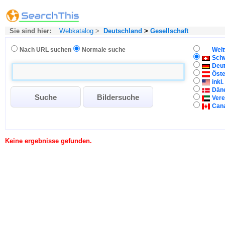
Sie sind hier:
Webkatalog
>
Deutschland
>
Gesellschaft
Nach URL suchen
Normale suche
Welt
Sch
Deu
Öste
inkl
Dän
Vere
Can
Keine ergebnisse gefunden.