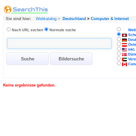
Sie sind hier:
Webkatalog
>
Deutschland
>
Computer & Internet
Nach URL suchen
Normale suche
Welt
Sch
Deu
Öste
inkl
Dän
Vere
Can
Keine ergebnisse gefunden.