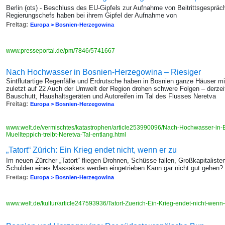
Berlin (ots) - Beschluss des EU-Gipfels zur Aufnahme von Beitrittsgespräche
Regierungschefs haben bei ihrem Gipfel der Aufnahme von
Freitag:
Europa > Bosnien-Herzegowina
www.presseportal.de/pm/7846/5741667
Nach Hochwasser in Bosnien-Herzegowina – Riesiger
Sintflutartige Regenfälle und Erdrutsche haben in Bosnien ganze Häuser mit
zuletzt auf 22 Auch der Umwelt der Region drohen schwere Folgen – derzeit 
Bauschutt, Haushaltsgeräten und Autoreifen im Tal des Flusses Neretva
Freitag:
Europa > Bosnien-Herzegowina
www.welt.de/vermischtes/katastrophen/article253990096/Nach-Hochwasser-in-
Muellteppich-treibt-Neretva-Tal-entlang.html
„Tatort“ Zürich: Ein Krieg endet nicht, wenn er zu
Im neuen Zürcher „Tatort“ fliegen Drohnen, Schüsse fallen, Großkapitalisten
Schulden eines Massakers werden eingetrieben Kann gar nicht gut gehen? 
Freitag:
Europa > Bosnien-Herzegowina
www.welt.de/kultur/article247593936/Tatort-Zuerich-Ein-Krieg-endet-nicht-wenn-