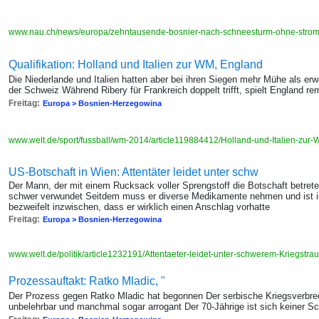
www.nau.ch/news/europa/zehntausende-bosnier-nach-schneesturm-ohne-str
Qualifikation: Holland und Italien zur WM, England
Die Niederlande und Italien hatten aber bei ihren Siegen mehr Mühe als erw
der Schweiz Während Ribery für Frankreich doppelt trifft, spielt England re
Freitag:
Europa > Bosnien-Herzegowina
www.welt.de/sport/fussball/wm-2014/article119884412/Holland-und-Italien-zur-
US-Botschaft in Wien: Attentäter leidet unter schw
Der Mann, der mit einem Rucksack voller Sprengstoff die Botschaft betrete
schwer verwundet Seitdem muss er diverse Medikamente nehmen und ist in
bezweifelt inzwischen, dass er wirklich einen Anschlag vorhatte
Freitag:
Europa > Bosnien-Herzegowina
www.welt.de/politik/article1232191/Attentaeter-leidet-unter-schwerem-Kriegstr
Prozessauftakt: Ratko Mladic, "
Der Prozess gegen Ratko Mladic hat begonnen Der serbische Kriegsverbre
unbelehrbar und manchmal sogar arrogant Der 70-Jährige ist sich keiner S