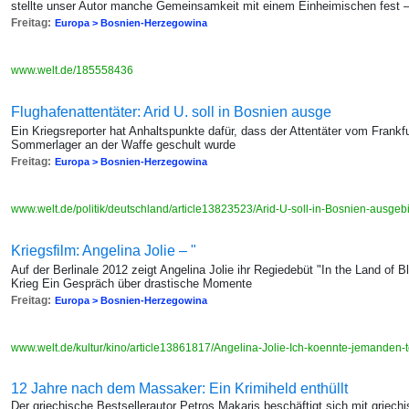
stellte unser Autor manche Gemeinsamkeit mit einem Einheimischen fest –
Freitag:
Europa > Bosnien-Herzegowina
www.welt.de/185558436
Flughafenattentäter: Arid U. soll in Bosnien ausge
Ein Kriegsreporter hat Anhaltspunkte dafür, dass der Attentäter vom Frankf
Sommerlager an der Waffe geschult wurde
Freitag:
Europa > Bosnien-Herzegowina
www.welt.de/politik/deutschland/article13823523/Arid-U-soll-in-Bosnien-ausgeb
Kriegsfilm: Angelina Jolie – "
Auf der Berlinale 2012 zeigt Angelina Jolie ihr Regiedebüt "In the Land of 
Krieg Ein Gespräch über drastische Momente
Freitag:
Europa > Bosnien-Herzegowina
www.welt.de/kultur/kino/article13861817/Angelina-Jolie-Ich-koennte-jemanden-
12 Jahre nach dem Massaker: Ein Krimiheld enthüllt
Der griechische Bestsellerautor Petros Makaris beschäftigt sich mit griech