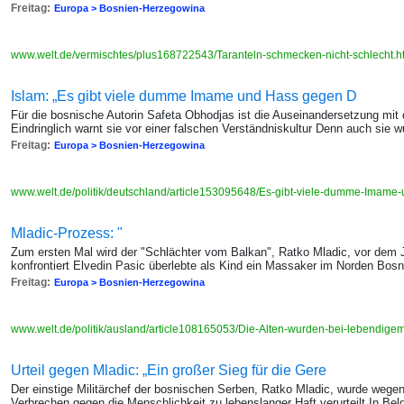
Freitag:
Europa > Bosnien-Herzegowina
www.welt.de/vermischtes/plus168722543/Taranteln-schmecken-nicht-schlecht.h
Islam: „Es gibt viele dumme Imame und Hass gegen D
Für die bosnische Autorin Safeta Obhodjas ist die Auseinandersetzung mi
Eindringlich warnt sie vor einer falschen Verständniskultur Denn auch sie 
Freitag:
Europa > Bosnien-Herzegowina
www.welt.de/politik/deutschland/article153095648/Es-gibt-viele-dumme-Imam
Mladic-Prozess: "
Zum ersten Mal wird der "Schlächter vom Balkan", Ratko Mladic, vor dem 
konfrontiert Elvedin Pasic überlebte als Kind ein Massaker im Norden Bos
Freitag:
Europa > Bosnien-Herzegowina
www.welt.de/politik/ausland/article108165053/Die-Alten-wurden-bei-lebendige
Urteil gegen Mladic: „Ein großer Sieg für die Gere
Der einstige Militärchef der bosnischen Serben, Ratko Mladic, wurde weg
Verbrechen gegen die Menschlichkeit zu lebenslanger Haft verurteilt In Bel