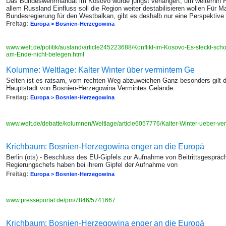
Das Bundeswehrmandat im Kosovo wurde jüngst verlängert, um weiterhin Fr
allem Russland Einfluss soll die Region weiter destabilisieren wollen Für 
Bundesregierung für den Westbalkan, gibt es deshalb nur eine Perspektive
Freitag:
Europa > Bosnien-Herzegowina
www.welt.de/politik/ausland/article245223688/Konflikt-im-Kosovo-Es-steckt-sc
am-Ende-nicht-belegen.html
Kolumne: Weltlage: Kalter Winter über vermintem Ge
Selten ist es ratsam, vom rechten Weg abzuweichen Ganz besonders gilt 
Hauptstadt von Bosnien-Herzegowina Vermintes Gelände
Freitag:
Europa > Bosnien-Herzegowina
www.welt.de/debatte/kolumnen/Weltlage/article6057776/Kalter-Winter-ueber-v
Krichbaum: Bosnien-Herzegowina enger an die Europä
Berlin (ots) - Beschluss des EU-Gipfels zur Aufnahme von Beitrittsgespräche
Regierungschefs haben bei ihrem Gipfel der Aufnahme von
Freitag:
Europa > Bosnien-Herzegowina
www.presseportal.de/pm/7846/5741667
Krichbaum: Bosnien-Herzegowina enger an die Europä