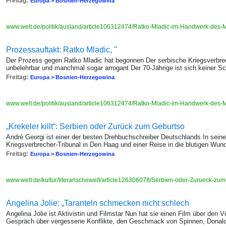
Freitag:
Europa > Bosnien-Herzegowina
www.welt.de/politik/ausland/article106312474/Ratko-Mladic-im-Handwerk-des-
Prozessauftakt: Ratko Mladic, "
Der Prozess gegen Ratko Mladic hat begonnen Der serbische Kriegsverbre
unbelehrbar und manchmal sogar arrogant Der 70-Jährige ist sich keiner S
Freitag:
Europa > Bosnien-Herzegowina
www.welt.de/politik/ausland/article106312474/Ratko-Mladic-im-Handwerk-des-
„Krekeler killt“: Serbien oder Zurück zum Geburtso
André Georgi ist einer der besten Drehbuchschreiber Deutschlands In seinem
Kriegsverbrecher-Tribunal in Den Haag und einer Reise in die blutigen Wun
Freitag:
Europa > Bosnien-Herzegowina
www.welt.de/kultur/literarischewelt/article126306078/Serbien-oder-Zurueck-zu
Angelina Jolie: „Taranteln schmecken nicht schlech
Angelina Jolie ist Aktivistin und Filmstar Nun hat sie einen Film über den
Gespräch über vergessene Konflikte, den Geschmack von Spinnen, Donal