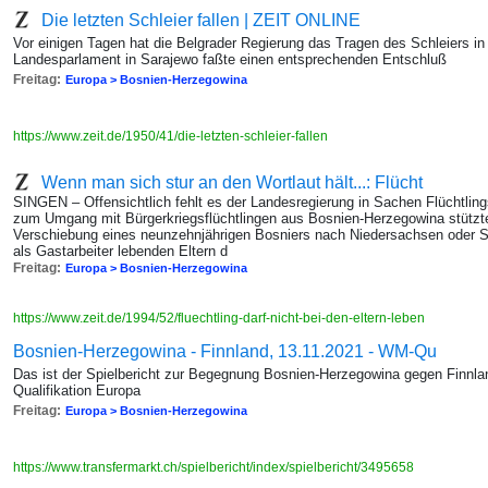
Die letzten Schleier fallen | ZEIT ONLINE
Vor einigen Tagen hat die Belgrader Regierung das Tragen des Schleiers 
Landesparlament in Sarajewo faßte einen entsprechenden Entschluß
Freitag:
Europa > Bosnien-Herzegowina
https://www.zeit.de/1950/41/die-letzten-schleier-fallen
Wenn man sich stur an den Wortlaut hält...: Flücht
SINGEN – Offensichtlich fehlt es der Landesregierung in Sachen Flüchtlin
zum Umgang mit Bürgerkriegsflüchtlingen aus Bosnien-Herzegowina stützte
Verschiebung eines neunzehnjährigen Bosniers nach Niedersachsen oder Sc
als Gastarbeiter lebenden Eltern d
Freitag:
Europa > Bosnien-Herzegowina
https://www.zeit.de/1994/52/fluechtling-darf-nicht-bei-den-eltern-leben
Bosnien-Herzegowina - Finnland, 13.11.2021 - WM-Qu
Das ist der Spielbericht zur Begegnung Bosnien-Herzegowina gegen Finn
Qualifikation Europa
Freitag:
Europa > Bosnien-Herzegowina
https://www.transfermarkt.ch/spielbericht/index/spielbericht/3495658