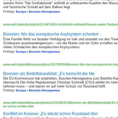
seinem Krimi "Der Großaktionär" enthüllt er unbekannte Aspekte des Massa
viel historische Schuld auf dem Balkan liegt
Freitag:
Europa > Bosnien-Herzegowina
www.welt.de/kultur/article1014874/Ein-Krimiheld-enthuellt-Neues-ueber-Sreben
Bosnien: Wo das europäische Asylsystem scheitert -
Eine Familie flieht vor brutaler Verfolgung im Irak und strandet vor den Tor
Schleusern auseinandergerissen – nur die Mutter und ein Sohn schaffen es 
vielen Schwächen des europäischen Asylsystems
Freitag:
Europa > Bosnien-Herzegowina
www.welt.de/politik/ausland/plus229765659/Bosnien-Wo-das-europaeische-Asyl
Bosnien als Beitrittskandidat: „Es herrscht die Me
Die EU-Kommission hat empfohlen, Bosnien-Herzegowina zum Beitritts-Ka
überrascht Der Hohe Repräsentant Christian Schmidt (CSU) erklärt im Inte
nehmen muss – und warum es auf mehr Schutz vor Russland hofft
Freitag:
Europa > Bosnien-Herzegowina
www.welt.de/politik/ausland/article241566453/Bosnien-als-Beitrittskandidat-Es-
es-schon-richten.html
Konflikt im Kosovo: „Es steckt schon Russland drin