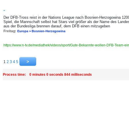
"
Der DFB-Tross reist in der Nations League nach Bosnien-Herzogowina 1200
Spiel, die Mannschaft selbst hat Stars viel größer als der Name des Land
aus der Bundesliga brennen darauf, dem DFB einen mitzugeben
Freitag:
Europa > Bosnien-Herzegowina
https://www.n-tv.de/mediathek/videos/sport/Gute-Bekannte-wollen-DFB-Team-e
1
2
3
4
5
Process time: 0 minutes 0 seconds 844 milliseconds