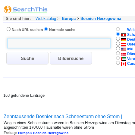
Sie sind hier:
Webkatalog
>
Europa
>
Bosnien-Herzegowina
Nach URL suchen
Normale suche
Welt
Sch
Deu
Öste
inkl
Dän
Vere
Can
163 gefundene Einträge
Zehntausende Bosnier nach Schneesturm ohne Strom |
Wegen eines Schneesturms waren in Bosnien-Herzegowina am Dienstag me
abgeschnitten 170'000 Haushalte waren ohne Strom
Freitag:
Europa > Bosnien-Herzegowina