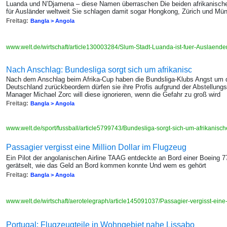
Luanda und N’Djamena – diese Namen überraschen Die beiden afrikanischen
für Ausländer weltweit Sie schlagen damit sogar Hongkong, Zürich und Mü
Freitag:
Bangla > Angola
www.welt.de/wirtschaft/article130003284/Slum-Stadt-Luanda-ist-fuer-Auslaende
Nach Anschlag: Bundesliga sorgt sich um afrikanisc
Nach dem Anschlag beim Afrika-Cup haben die Bundsliga-Klubs Angst um di
Deutschland zurückbeordern dürfen sie ihre Profis aufgrund der Abstellungs
Manager Michael Zorc will diese ignorieren, wenn die Gefahr zu groß wird
Freitag:
Bangla > Angola
www.welt.de/sport/fussball/article5799743/Bundesliga-sorgt-sich-um-afrikanisch
Passagier vergisst eine Million Dollar im Flugzeug
Ein Pilot der angolanischen Airline TAAG entdeckte an Bord einer Boeing 77
gerätselt, wie das Geld an Bord kommen konnte Und wem es gehört
Freitag:
Bangla > Angola
www.welt.de/wirtschaft/aerotelegraph/article145091037/Passagier-vergisst-eine
Portugal: Flugzeugteile in Wohngebiet nahe Lissabo