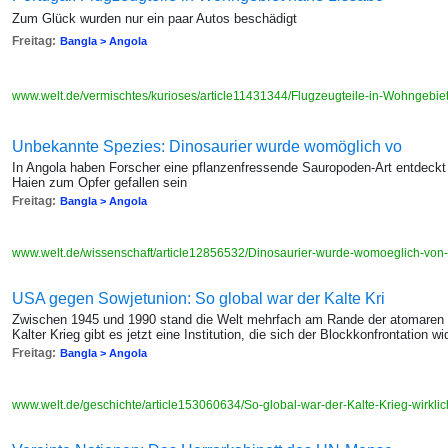
Zum Glück wurden nur ein paar Autos beschädigt
Freitag:
Bangla > Angola
www.welt.de/vermischtes/kurioses/article11431344/Flugzeugteile-in-Wohngebie
Unbekannte Spezies: Dinosaurier wurde womöglich vo
In Angola haben Forscher eine pflanzenfressende Sauropoden-Art entdeckt 
Haien zum Opfer gefallen sein
Freitag:
Bangla > Angola
www.welt.de/wissenschaft/article12856532/Dinosaurier-wurde-womoeglich-von
USA gegen Sowjetunion: So global war der Kalte Kri
Zwischen 1945 und 1990 stand die Welt mehrfach am Rande der atomaren V
Kalter Krieg gibt es jetzt eine Institution, die sich der Blockkonfrontation w
Freitag:
Bangla > Angola
www.welt.de/geschichte/article153060634/So-global-war-der-Kalte-Krieg-wirkli