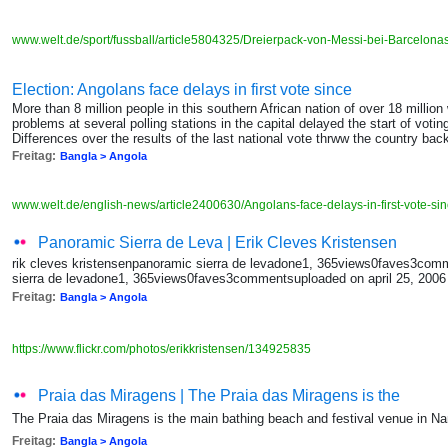
www.welt.de/sport/fussball/article5804325/Dreierpack-von-Messi-bei-Barcelona
Election: Angolans face delays in first vote since
More than 8 million people in this southern African nation of over 18 million
problems at several polling stations in the capital delayed the start of votin
Differences over the results of the last national vote thrww the country back 
Freitag:
Bangla > Angola
www.welt.de/english-news/article2400630/Angolans-face-delays-in-first-vote-si
Panoramic Sierra de Leva | Erik Cleves Kristensen
rik cleves kristensenpanoramic sierra de levadone1, 365views0faves3com
sierra de levadone1, 365views0faves3commentsuploaded on april 25, 2006 
Freitag:
Bangla > Angola
https://www.flickr.com/photos/erikkristensen/134925835
Praia das Miragens | The Praia das Miragens is the
The Praia das Miragens is the main bathing beach and festival venue in N
Freitag:
Bangla > Angola