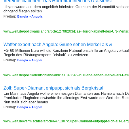
Vereinte Nationen: Das Horrorkabinett des UN-Mensc
Libyen wurde aus dem angeblich höchsten Gremium der Humanität verbannt 
dringend fliegen sollten
Freitag:
Bangla > Angola
www.welt.de/politik/ausland/article12708203/Das-Horrorkabinett-des-UN-Mensc
Waffenexport nach Angola: Grüne sehen Merkel als &
Für 60 Millionen Euro will die Kanzlerin Patrouillenschiffe an Angola verkauf
Regeln des Rüstungsexports "eiskalt" zu verletzen
Freitag:
Bangla > Angola
www.welt.de/politik/deutschland/article13485469/Gruene-sehen-Merkel-als-Pat
Zoll: Super-Diamant entpuppt sich als Bergkristall
Ein Mann aus Angola wollte einen riesigen Diamanten aus Namibia nach D
Frankfurter Flughafen erwischte ihn allerdings Erst wurde der Wert des Stei
Nun stellt sich aber heraus
Freitag:
Bangla > Angola
www.welt.de/vermischtes/article6471307/Super-Diamant-entpuppt-sich-als-Bergk