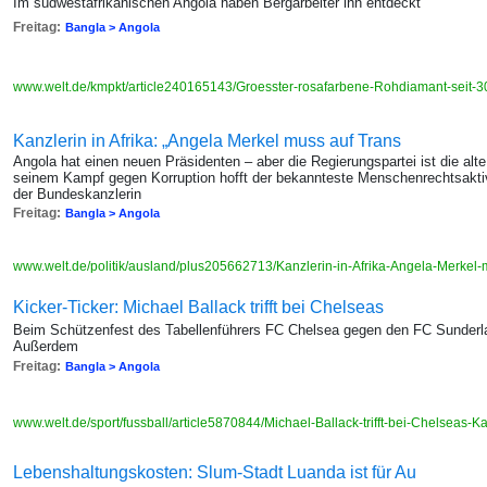
Im südwestafrikanischen Angola haben Bergarbeiter ihn entdeckt
Freitag:
Bangla > Angola
www.welt.de/kmpkt/article240165143/Groesster-rosafarbene-Rohdiamant-seit-3
Kanzlerin in Afrika: „Angela Merkel muss auf Trans
Angola hat einen neuen Präsidenten – aber die Regierungspartei ist die alte
seinem Kampf gegen Korruption hofft der bekannteste Menschenrechtsaktiv
der Bundeskanzlerin
Freitag:
Bangla > Angola
www.welt.de/politik/ausland/plus205662713/Kanzlerin-in-Afrika-Angela-Merkel
Kicker-Ticker: Michael Ballack trifft bei Chelseas
Beim Schützenfest des Tabellenführers FC Chelsea gegen den FC Sunderlan
Außerdem
Freitag:
Bangla > Angola
www.welt.de/sport/fussball/article5870844/Michael-Ballack-trifft-bei-Chelseas-K
Lebenshaltungskosten: Slum-Stadt Luanda ist für Au