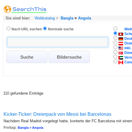
Sie sind hier:
Webkatalog
>
Bangla
>
Angola
Nach URL suchen
Normale suche
Welt
Sch
Deu
Öste
inkl
Dän
Vere
Can
110 gefundene Einträge
Kicker-Ticker: Dreierpack von Messi bei Barcelonas
Nachdem Real Madrid vorgelegt hatte, konterte der FC Barcelona mit eine
Freitag:
Bangla > Angola