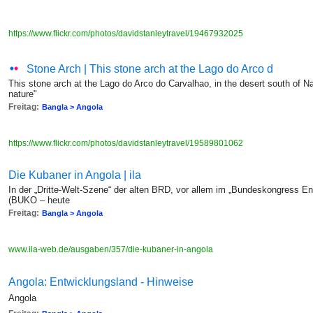
https://www.flickr.com/photos/davidstanleytravel/19467932025
Stone Arch | This stone arch at the Lago do Arco d
This stone arch at the Lago do Arco do Carvalhao, in the desert south of Na
nature"
Freitag:
Bangla > Angola
https://www.flickr.com/photos/davidstanleytravel/19589801062
Die Kubaner in Angola | ila
In der „Dritte-Welt-Szene“ der alten BRD, vor allem im „Bundeskongress En
(BUKO – heute
Freitag:
Bangla > Angola
www.ila-web.de/ausgaben/357/die-kubaner-in-angola
Angola: Entwicklungsland - Hinweise
Angola