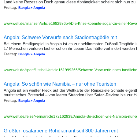
Land keine Rezession Doch genau diese Abhängigkeit scheint sich nun zu
Freitag:
Bangla > Angola
www.welt.de/finanzen/article168298654/Die-Krise-koennte-sogar-zu-einer-Revo
Angola: Schwere Vorwürfe nach Stadiontragödie mit
Bei einem Erstligaspiel in Angola ist es zur schlimmsten Fußball-Tragödi
17 Menschen verloren bisher schon ihr Leben Das hätte verhindert werden
Freitag:
Bangla > Angola
www.welt.de/sport/fussball/article161999265/Schwere-Vorwuerfe-nach-toedliche
Angola: So schön wie Namibia – nur ohne Touristen
Angola ist ein weißer Fleck auf der Weltkarte der Reiseziele Schade eigentl
touristisches Potenzial – von leeren Stränden über Safari-Reviere bis zur 
Freitag:
Bangla > Angola
www.welt.de/reise/Fern/article172162839/Angola-So-schoen-wie-Namibia-nur-o
Größter rosafarbene Rohdiamant seit 300 Jahren ent