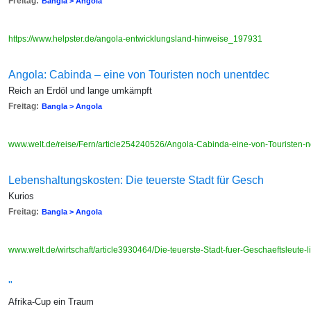
Freitag:
Bangla > Angola
https://www.helpster.de/angola-entwicklungsland-hinweise_197931
Angola: Cabinda – eine von Touristen noch unentdec
Reich an Erdöl und lange umkämpft
Freitag:
Bangla > Angola
www.welt.de/reise/Fern/article254240526/Angola-Cabinda-eine-von-Touristen-
Lebenshaltungskosten: Die teuerste Stadt für Gesch
Kurios
Freitag:
Bangla > Angola
www.welt.de/wirtschaft/article3930464/Die-teuerste-Stadt-fuer-Geschaeftsleute-li
"
Afrika-Cup ein Traum