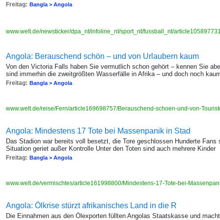
Freitag:
Bangla > Angola
www.welt.de/newsticker/dpa_nt/infoline_nt/sport_nt/fussball_nt/article1058977
Angola: Berauschend schön – und von Urlaubern kaum
Von den Victoria Falls haben Sie vermutlich schon gehört – kennen Sie abe
sind immerhin die zweitgrößten Wasserfälle in Afrika – und doch noch kau
Freitag:
Bangla > Angola
www.welt.de/reise/Fern/article169698757/Berauschend-schoen-und-von-Touris
Angola: Mindestens 17 Tote bei Massenpanik in Stad
Das Stadion war bereits voll besetzt, die Tore geschlossen Hunderte Fans 
Situation geriet außer Kontrolle Unter den Toten sind auch mehrere Kinder
Freitag:
Bangla > Angola
www.welt.de/vermischtes/article161998800/Mindestens-17-Tote-bei-Massenpani
Angola: Ölkrise stürzt afrikanisches Land in die R
Die Einnahmen aus den Ölexporten füllten Angolas Staatskasse und machte