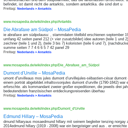
befindet, ist damit nicht die antarktis, sondern antarktika. die sind dort u
Freitag:
Nederlands > Antarktis
www.mosapedia.de/wiki/index.php/Antarktis
Die Abrafaxe am Südpol – MosaPedia
ie abrafaxe am südpolausu: , stammdaten titelbild erschienen september 1994
umfang 42 seiten panel 212 (+ vier zusatzbilder) idee autoren (teile 1 und 2), 
zeichner (teile 1 und 2), (teile 3 bis 7) koloristen (teile 6 und 7), (nachdruck
summe seiten 7 7 4 6 6 5 7 42 panel 29
Freitag:
Nederlands > Antarktis
www.mosapedia.de/wiki/index.php/Die_Abrafaxe_am_Südpol
Dumont d'Urville – MosaPedia
umont d''urvilleaus mos jules dumont d’urvillejules-sébastien-césar dumont d
einem porträt abgebildet.inhaltsvsonjules dumont d’urville (1790-1842) war e
erforschte. als kommandant zweier großer expeditionen, die jeweils drei jahre
bedeutendsten französischen entdeckungsreisenden überhau
Freitag:
Nederlands > Antarktis
www.mosapedia.de/wiki/index.php/Dumont_d'Urville
Edmund Hillary – MosaPedia
dmund hillaryaus mosaedmund hillary mit seinem begleiter tenzing norgay
2014edmund hillary (1919 - 2008) war ein bergsteiger und aus . er erreicht