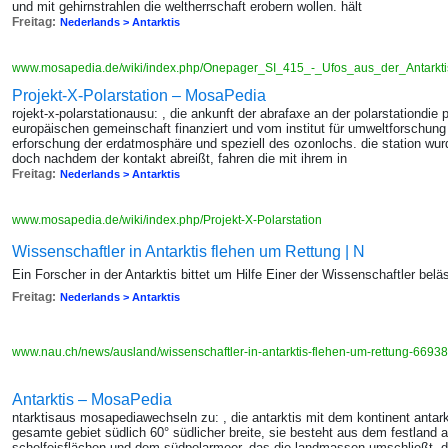
und mit gehirnstrahlen die weltherrschaft erobern wollen. hält
Freitag:
Nederlands > Antarktis
www.mosapedia.de/wiki/index.php/Onepager_SI_415_-_Ufos_aus_der_Antarkt
Projekt-X-Polarstation – MosaPedia
rojekt-x-polarstationausu: , die ankunft der abrafaxe an der polarstationdie p
europäischen gemeinschaft finanziert und vom institut für umweltforschung 
erforschung der erdatmosphäre und speziell des ozonlochs. die station wur
doch nachdem der kontakt abreißt, fahren die mit ihrem in
Freitag:
Nederlands > Antarktis
www.mosapedia.de/wiki/index.php/Projekt-X-Polarstation
Wissenschaftler in Antarktis flehen um Rettung | N
Ein Forscher in der Antarktis bittet um Hilfe Einer der Wissenschaftler beläs
Freitag:
Nederlands > Antarktis
www.nau.ch/news/ausland/wissenschaftler-in-antarktis-flehen-um-rettung-669
Antarktis – MosaPedia
ntarktisaus mosapediawechseln zu: , die antarktis mit dem kontinent antark
gesamte gebiet südlich 60° südlicher breite, sie besteht aus dem festland a
schelfeisflächen und dem südpolarmeer, das die landmassen umschließt. de