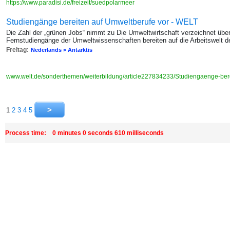
https://www.paradisi.de/freizeit/suedpolarmeer
Studiengänge bereiten auf Umweltberufe vor - WELT
Die Zahl der „grünen Jobs“ nimmt zu Die Umweltwirtschaft verzeichnet üb
Fernstudiengänge der Umweltwissenschaften bereiten auf die Arbeitswelt d
Freitag:
Nederlands > Antarktis
www.welt.de/sonderthemen/weiterbildung/article227834233/Studiengaenge-bere
1
2
3
4
5
Process time: 0 minutes 0 seconds 610 milliseconds