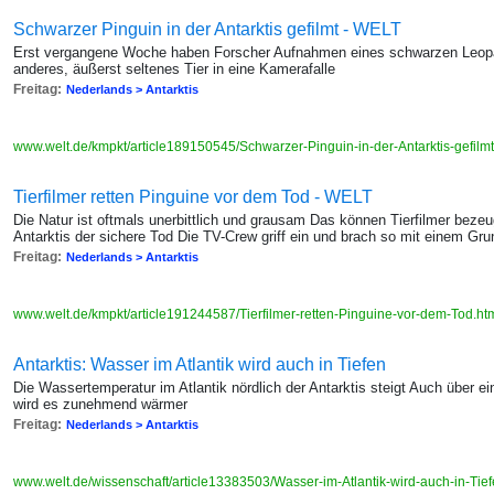
Schwarzer Pinguin in der Antarktis gefilmt - WELT
Erst vergangene Woche haben Forscher Aufnahmen eines schwarzen Leopard
anderes, äußerst seltenes Tier in eine Kamerafalle
Freitag:
Nederlands > Antarktis
www.welt.de/kmpkt/article189150545/Schwarzer-Pinguin-in-der-Antarktis-gefilm
Tierfilmer retten Pinguine vor dem Tod - WELT
Die Natur ist oftmals unerbittlich und grausam Das können Tierfilmer beze
Antarktis der sichere Tod Die TV-Crew griff ein und brach so mit einem Grun
Freitag:
Nederlands > Antarktis
www.welt.de/kmpkt/article191244587/Tierfilmer-retten-Pinguine-vor-dem-Tod.ht
Antarktis: Wasser im Atlantik wird auch in Tiefen
Die Wassertemperatur im Atlantik nördlich der Antarktis steigt Auch über e
wird es zunehmend wärmer
Freitag:
Nederlands > Antarktis
www.welt.de/wissenschaft/article13383503/Wasser-im-Atlantik-wird-auch-in-Ti