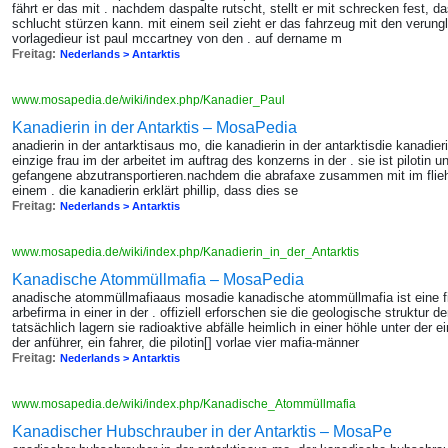
fährt er das mit . nachdem daspalte rutscht, stellt er mit schrecken fest, da
schlucht stürzen kann. mit einem seil zieht er das fahrzeug mit den verung
vorlagedieur ist paul mccartney von den . auf dername m
Freitag:
Nederlands > Antarktis
www.mosapedia.de/wiki/index.php/Kanadier_Paul
Kanadierin in der Antarktis – MosaPedia
anadierin in der antarktisaus mo, die kanadierin in der antarktisdie kanadierin
einzige frau im der arbeitet im auftrag des konzerns in der . sie ist pilotin 
gefangene abzutransportieren.nachdem die abrafaxe zusammen mit im fliehe
einem . die kanadierin erklärt phillip, dass dies se
Freitag:
Nederlands > Antarktis
www.mosapedia.de/wiki/index.php/Kanadierin_in_der_Antarktis
Kanadische Atommüllmafia – MosaPedia
anadische atommüllmafiaaus mosadie kanadische atommüllmafia ist eine f
arbefirma in einer in der . offiziell erforschen sie die geologische struktur
tatsächlich lagern sie radioaktive abfälle heimlich in einer höhle unter der e
der anführer, ein fahrer, die pilotin[] vorlae vier mafia-männer
Freitag:
Nederlands > Antarktis
www.mosapedia.de/wiki/index.php/Kanadische_Atommüllmafia
Kanadischer Hubschrauber in der Antarktis – MosaPe