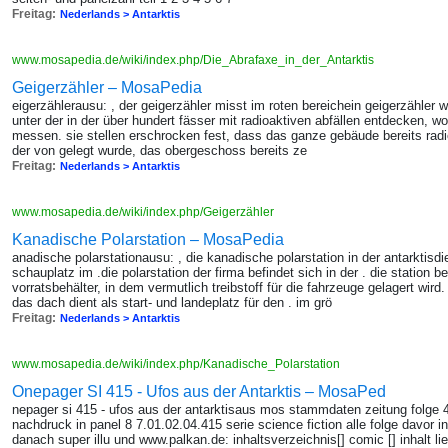
Freitag:
Nederlands > Antarktis
www.mosapedia.de/wiki/index.php/Die_Abrafaxe_in_der_Antarktis
Geigerzähler – MosaPedia
eigerzählerausu: , der geigerzähler misst im roten bereichein geigerzähler 
unter der in der über hundert fässer mit radioaktiven abfällen entdecken, woll
messen. sie stellen erschrocken fest, dass das ganze gebäude bereits radio
der von gelegt wurde, das obergeschoss bereits ze
Freitag:
Nederlands > Antarktis
www.mosapedia.de/wiki/index.php/Geigerzähler
Kanadische Polarstation – MosaPedia
anadische polarstationausu: , die kanadische polarstation in der antarktisdi
schauplatz im .die polarstation der firma befindet sich in der . die statio
vorratsbehälter, in dem vermutlich treibstoff für die fahrzeuge gelagert wir
das dach dient als start- und landeplatz für den . im grö
Freitag:
Nederlands > Antarktis
www.mosapedia.de/wiki/index.php/Kanadische_Polarstation
Onepager SI 415 - Ufos aus der Antarktis – MosaPed
nepager si 415 - ufos aus der antarktisaus mos stammdaten zeitung folge 
nachdruck in panel 8 7.01.02.04.415 serie science fiction alle folge davor in
danach super illu und www.palkan.de: inhaltsverzeichnis[] comic [] inhalt 