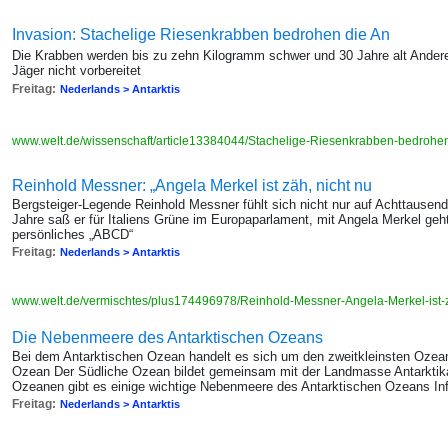
Invasion: Stachelige Riesenkrabben bedrohen die An
Die Krabben werden bis zu zehn Kilogramm schwer und 30 Jahre alt Andere 
Jäger nicht vorbereitet
Freitag:
Nederlands > Antarktis
www.welt.de/wissenschaft/article13384044/Stachelige-Riesenkrabben-bedrohen-
Reinhold Messner: „Angela Merkel ist zäh, nicht nu
Bergsteiger-Legende Reinhold Messner fühlt sich nicht nur auf Achttausende
Jahre saß er für Italiens Grüne im Europaparlament, mit Angela Merkel geh
persönliches „ABCD“
Freitag:
Nederlands > Antarktis
www.welt.de/vermischtes/plus174496978/Reinhold-Messner-Angela-Merkel-ist-
Die Nebenmeere des Antarktischen Ozeans
Bei dem Antarktischen Ozean handelt es sich um den zweitkleinsten Ozean
Ozean Der Südliche Ozean bildet gemeinsam mit der Landmasse Antarktika
Ozeanen gibt es einige wichtige Nebenmeere des Antarktischen Ozeans Inf
Freitag:
Nederlands > Antarktis