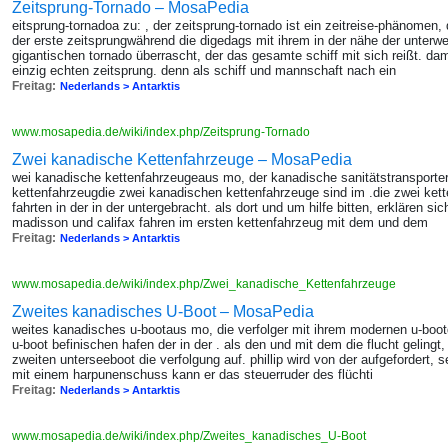
Zeitsprung-Tornado – MosaPedia
eitsprung-tornadoa zu: , der zeitsprung-tornado ist ein zeitreise-phänomen
der erste zeitsprungwährend die digedags mit ihrem in der nähe der unterw
gigantischen tornado überrascht, der das gesamte schiff mit sich reißt. dam
einzig echten zeitsprung. denn als schiff und mannschaft nach ein
Freitag:
Nederlands > Antarktis
www.mosapedia.de/wiki/index.php/Zeitsprung-Tornado
Zwei kanadische Kettenfahrzeuge – MosaPedia
wei kanadische kettenfahrzeugeaus mo, der kanadische sanitätstransporter
kettenfahrzeugdie zwei kanadischen kettenfahrzeuge sind im .die zwei kette
fahrten in der in der untergebracht. als dort und um hilfe bitten, erklären s
madisson und califax fahren im ersten kettenfahrzeug mit dem und dem
Freitag:
Nederlands > Antarktis
www.mosapedia.de/wiki/index.php/Zwei_kanadische_Kettenfahrzeuge
Zweites kanadisches U-Boot – MosaPedia
weites kanadisches u-bootaus mo, die verfolger mit ihrem modernen u-boot
u-boot befinischen hafen der in der . als den und mit dem die flucht geling
zweiten unterseeboot die verfolgung auf. phillip wird von der aufgefordert,
mit einem harpunenschuss kann er das steuerruder des flüchti
Freitag:
Nederlands > Antarktis
www.mosapedia.de/wiki/index.php/Zweites_kanadisches_U-Boot