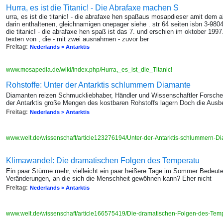
Hurra, es ist die Titanic! - Die Abrafaxe machen S
urra, es ist die titanic! - die abrafaxe hen spaßaus mosapdieser amit dem alb
darin enthaltenen, gleichnamigen onepager siehe . str 64 seiten isbn 3-9804
die titanic! - die abrafaxe hen spaß ist das 7. und erschien im oktober 199
texten von , die - mit zwei ausnahmen - zuvor ber
Freitag:
Nederlands > Antarktis
www.mosapedia.de/wiki/index.php/Hurra,_es_ist_die_Titanic!
Rohstoffe: Unter der Antarktis schlummern Diamante
Diamanten reizen Schmuckliebhaber, Händler und Wissenschaftler Forsche
der Antarktis große Mengen des kostbaren Rohstoffs lagern Doch die Aus
Freitag:
Nederlands > Antarktis
www.welt.de/wissenschaft/article123276194/Unter-der-Antarktis-schlummern-D
Klimawandel: Die dramatischen Folgen des Temperatu
Ein paar Stürme mehr, vielleicht ein paar heißere Tage im Sommer Bedeutet
Veränderungen, an die sich die Menschheit gewöhnen kann? Eher nicht
Freitag:
Nederlands > Antarktis
www.welt.de/wissenschaft/article166575419/Die-dramatischen-Folgen-des-Temp