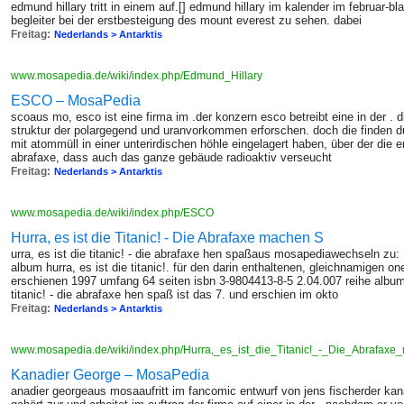
edmund hillary tritt in einem auf.[] edmund hillary im kalender im februar-b
begleiter bei der erstbesteigung des mount everest zu sehen. dabei
Freitag:
Nederlands > Antarktis
www.mosapedia.de/wiki/index.php/Edmund_Hillary
ESCO – MosaPedia
scoaus mo, esco ist eine firma im .der konzern esco betreibt eine in der . 
struktur der polargegend und uranvorkommen erforschen. doch die finden du
mit atommüll in einer unterirdischen höhle eingelagert haben, über der die 
abrafaxe, dass auch das ganze gebäude radioaktiv verseucht
Freitag:
Nederlands > Antarktis
www.mosapedia.de/wiki/index.php/ESCO
Hurra, es ist die Titanic! - Die Abrafaxe machen S
urra, es ist die titanic! - die abrafaxe hen spaßaus mosapediawechseln zu: 
album hurra, es ist die titanic!. für den darin enthaltenen, gleichnamigen o
erschienen 1997 umfang 64 seiten isbn 3-9804413-8-5 2.04.007 reihe album
titanic! - die abrafaxe hen spaß ist das 7. und erschien im okto
Freitag:
Nederlands > Antarktis
www.mosapedia.de/wiki/index.php/Hurra,_es_ist_die_Titanic!_-_Die_Abrafa
Kanadier George – MosaPedia
anadier georgeaus mosaaufritt im fancomic entwurf von jens fischerder kana