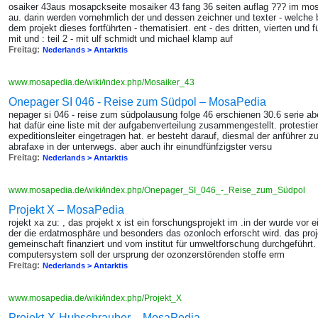
osaiker 43aus mosapckseite mosaiker 43 fang 36 seiten auflag ??? im mosai
au. darin werden vornehmlich der und dessen zeichner und texter - welch
dem projekt dieses fortführten - thematisiert. ent - des dritten, vierten und f
mit und : teil 2 - mit ulf schmidt und michael klamp auf
Freitag:
Nederlands > Antarktis
www.mosapedia.de/wiki/index.php/Mosaiker_43
Onepager SI 046 - Reise zum Südpol – MosaPedia
nepager si 046 - reise zum südpolausung folge 46 erschienen 30.6 serie abe
hat dafür eine liste mit der aufgabenverteilung zusammengestellt. protestier
expeditionsleiter eingetragen hat. er besteht darauf, diesmal der anführer zu
abrafaxe in der unterwegs. aber auch ihr einundfünfzigster versu
Freitag:
Nederlands > Antarktis
www.mosapedia.de/wiki/index.php/Onepager_SI_046_-_Reise_zum_Südpol
Projekt X – MosaPedia
rojekt xa zu: , das projekt x ist ein forschungsprojekt im .in der wurde vor
der die erdatmosphäre und besonders das ozonloch erforscht wird. das proj
gemeinschaft finanziert und vom institut für umweltforschung durchgeführt. 
computersystem soll der ursprung der ozonzerstörenden stoffe erm
Freitag:
Nederlands > Antarktis
www.mosapedia.de/wiki/index.php/Projekt_X
Projekt-X-Hubschrauber – MosaPedia