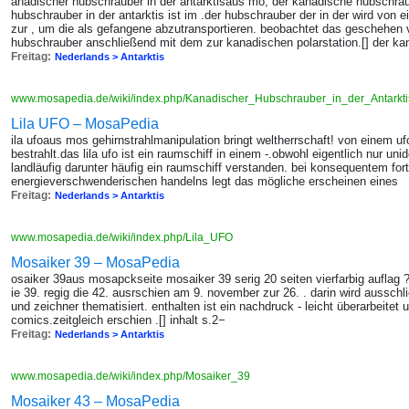
anadischer hubschrauber in der antarktisaus mo, der kanadische hubschra
hubschrauber in der antarktis ist im .der hubschrauber der in der wird von e
zur , um die als gefangene abzutransportieren. beobachtet das geschehen
hubschrauber anschließend mit dem zur kanadischen polarstation.[] der ka
Freitag:
Nederlands > Antarktis
www.mosapedia.de/wiki/index.php/Kanadischer_Hubschrauber_in_der_Antarkt
Lila UFO – MosaPedia
ila ufoaus mos gehirnstrahlmanipulation bringt weltherrschaft! von einem u
bestrahlt.das lila ufo ist ein raumschiff in einem -.obwohl eigentlich nur unid
landläufig darunter häufig ein raumschiff verstanden. bei konsequentem fo
energieverschwenderischen handelns legt das mögliche erscheinen eines
Freitag:
Nederlands > Antarktis
www.mosapedia.de/wiki/index.php/Lila_UFO
Mosaiker 39 – MosaPedia
osaiker 39aus mosapckseite mosaiker 39 serig 20 seiten vierfarbig auflag
ie 39. regig die 42. ausrschien am 9. november zur 26. . darin wird ausschl
und zeichner thematisiert. enthalten ist ein nachdruck - leicht überarbeitet u
comics.zeitgleich erschien .[] inhalt s.2−
Freitag:
Nederlands > Antarktis
www.mosapedia.de/wiki/index.php/Mosaiker_39
Mosaiker 43 – MosaPedia