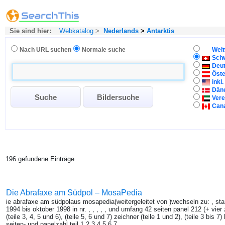
Sie sind hier:
Webkatalog
>
Nederlands
>
Antarktis
Nach URL suchen
Normale suche
Welt
Sch
Deu
Öste
inkl
Dän
Vere
Can
196 gefundene Einträge
Die Abrafaxe am Südpol – MosaPedia
ie abrafaxe am südpolaus mosapedia(weitergeleitet von )wechseln zu: , st
1994 bis oktober 1998 in nr. , , , , , und umfang 42 seiten panel 212 (+ vier 
(teile 3, 4, 5 und 6), (teile 5, 6 und 7) zeichner (teile 1 und 2), (teile 3 bis 7
seiten- und panelzahl teil 1 2 3 4 5 6 7