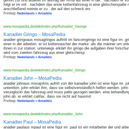
gehört zur und arbeitet im auftrag der firma auf einer in der . nachdem er 
folgt er im mit . nachdem das erste kettenfahrzeug in eine gletscherspalte ru
anschließend meinte er zu , der auf den schreck ers
Freitag:
Nederlands > Antarktis
www.mosapedia.de/wiki/index.php/Kanadier_George
Kanadier Gringo – MosaPedia
anadier gringoaus mosagringos auftritt im fancomgringo ist eine figur im .g
einer in der arbeiten. er ist kettenraucher der marke .als die männer um unte
ihnen in zur station. unterwegs erklärt ihn gringo die aufgaben ihrer forsch
wird vom zweiten fahrzeug aus einer gletschersp
Freitag:
Nederlands > Antarktis
www.mosapedia.de/wiki/index.php/Kanadier_Gringo
Kanadier John – MosaPedia
anadier johnaus mosajohns aufritt von der kanadier john ist eine figur im .jo
untereten. john erklärt ihm, dass sie selbstverständlich helfen werden. joh
verunglückt das fahrzeug und muss palte gezogen werden. eine behandlun
john ab. er erklärt califax, dass sie nicht auf hausmit
Freitag:
Nederlands > Antarktis
www.mosapedia.de/wiki/index.php/Kanadier_John
Kanadier Paul – MosaPedia
anadier paulaus mpaul ist eine figur im .paul ist ein mitarbeiter der und arbei