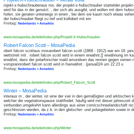
rojekt-x-hubschrauberaus mo, der projekt-x-hubschrauber startetder projekt
wird für das in der genutzt. , der sich als ausgibt, und wollen mit dem hubs
holen. sie geraten unterwegs in einen , bei dem sie kaum noch etwas sehe
der hubschrauber fliegt zu tief und kollidiert mit ein
Freitag:
Nederlands > Antarktis
www.mosapedia.de/wiki/index.php/Projekt-X-Hubschrauber
Robert Falcon Scott – MosaPedia
obert falcon scottaus mosarobert falcon scott (1868 - 1912) war ein 18. ja
wettstreit mit . robert falcon scott wird in einem erwähnt.[] erwähnung im ka
erwähnt, dass der polarforscher roald amundsen das rennen gegen seinen ri
vorsprannrobert falcon scott wird in foerwähnt : (janua024 um 22:23 u
Freitag:
Nederlands > Antarktis
www.mosapedia.de/wiki/index.php/Robert_Falcon_Scott
Winter – MosaPedia
interaus m , der winter, ist eine der vier in den gemäßigten und arktischen 
welcher die vegetationspause stattfindet. häufig wird mit dieser jahreszeit 
verbunden.umgekehrt kann allerdings aus einer comicschneelandschaft nicht
geschlossen werden, da z.b. in den gletscher- und polargebieten sowie in d
Freitag:
Nederlands > Antarktis
www.mosapedia.de/wiki/index.php/Winter