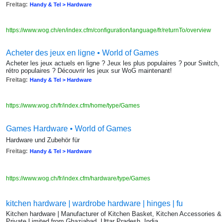
Freitag:
Handy & Tel > Hardware
https://www.wog.ch/en/index.cfm/configuration/language/fr/returnTo/overview
Acheter des jeux en ligne • World of Games
Acheter les jeux actuels en ligne ? Jeux les plus populaires ? pour Switc
rétro populaires ? Découvrir les jeux sur WoG maintenant!
Freitag:
Handy & Tel > Hardware
https://www.wog.ch/fr/index.cfm/home/type/Games
Games Hardware • World of Games
Hardware und Zubehör für
Freitag:
Handy & Tel > Hardware
https://www.wog.ch/fr/index.cfm/hardware/type/Games
kitchen hardware | wardrobe hardware | hinges | fu
Kitchen hardware | Manufacturer of Kitchen Basket, Kitchen Accessories 
Private Limited from Ghaziabad, Uttar Pradesh, India