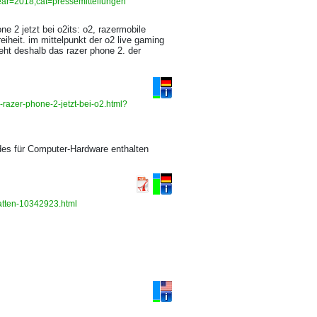
year=2018;cat=pressemitteilungen
ne 2 jetzt bei o2its: o2, razermobile
reiheit. im mittelpunkt der o2 live gaming
eht deshalb das razer phone 2. der
razer-phone-2-jetzt-bei-o2.html?
odes für Computer-Hardware enthalten
latten-10342923.html