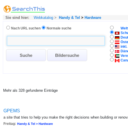
Sie sind hier:
Webkatalog
>
Handy & Tel
>
Hardware
Nach URL suchen
Normale suche
Welt
Sch
Deu
Öste
inkl
Dän
Vere
Can
Mehr als 328 gefundene Einträge
GPEMS
a site that tries to help you make the right decisions when building or renov
Freitag:
Handy & Tel > Hardware