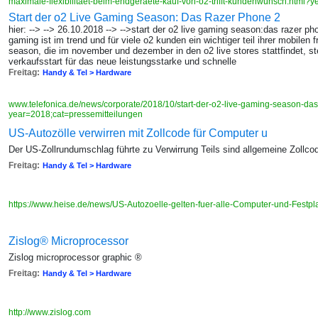
maximale-flexibilitaet-beim-endgeraete-kauf-von-o2-trifft-kundenwunsch.html?
Start der o2 Live Gaming Season: Das Razer Phone 2
hier: --> --> 26.10.2018 --> -->start der o2 live gaming season:das razer pho
gaming ist im trend und für viele o2 kunden ein wichtiger teil ihrer mobilen f
season, die im november und dezember in den o2 live stores stattfindet, st
verkaufsstart für das neue leistungsstarke und schnelle
Freitag:
Handy & Tel > Hardware
www.telefonica.de/news/corporate/2018/10/start-der-o2-live-gaming-season-das-
year=2018;cat=pressemitteilungen
US-Autozölle verwirren mit Zollcode für Computer u
Der US-Zollrundumschlag führte zu Verwirrung Teils sind allgemeine Zollc
Freitag:
Handy & Tel > Hardware
https://www.heise.de/news/US-Autozoelle-gelten-fuer-alle-Computer-und-Festp
Zislog® Microprocessor
Zislog microprocessor graphic ®
Freitag:
Handy & Tel > Hardware
http://www.zislog.com