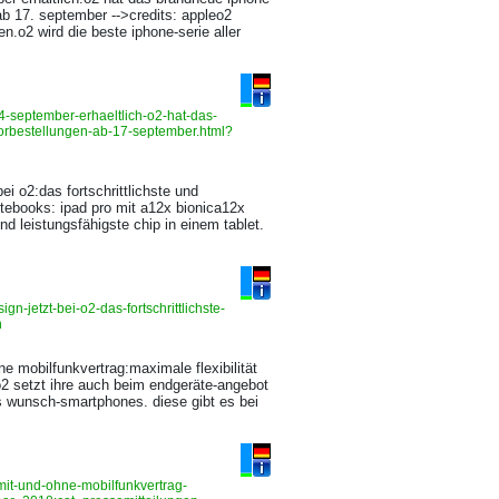
ab 17. september -->credits: appleo2
.o2 wird die beste iphone-serie aller
4-september-erhaeltlich-o2-hat-das-
rbestellungen-ab-17-september.html?
bei o2:das fortschrittlichste und
notebooks: ipad pro mit a12x bionica12x
und leistungsfähigste chip in einem tablet.
n-jetzt-bei-o2-das-fortschrittlichste-
n
ne mobilfunkvertrag:maximale flexibilität
o2 setzt ihre auch beim endgeräte-angebot
es wunsch-smartphones. diese gibt es bei
it-und-ohne-mobilfunkvertrag-