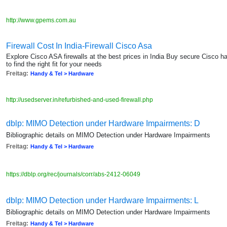
http://www.gpems.com.au
Firewall Cost In India-Firewall Cisco Asa
Explore Cisco ASA firewalls at the best prices in India Buy secure Cisco ha
to find the right fit for your needs
Freitag:
Handy & Tel > Hardware
http://usedserver.in/refurbished-and-used-firewall.php
dblp: MIMO Detection under Hardware Impairments: D
Bibliographic details on MIMO Detection under Hardware Impairments
Freitag:
Handy & Tel > Hardware
https://dblp.org/rec/journals/corr/abs-2412-06049
dblp: MIMO Detection under Hardware Impairments: L
Bibliographic details on MIMO Detection under Hardware Impairments
Freitag:
Handy & Tel > Hardware