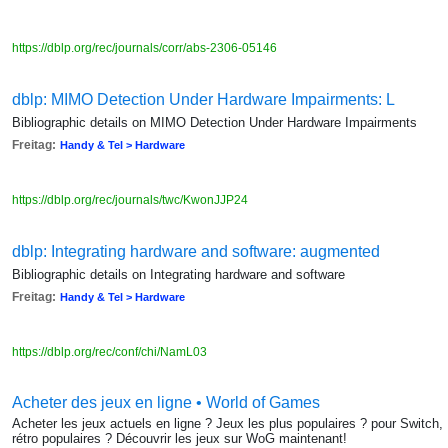
https://dblp.org/rec/journals/corr/abs-2306-05146
dblp: MIMO Detection Under Hardware Impairments: L
Bibliographic details on MIMO Detection Under Hardware Impairments
Freitag:
Handy & Tel > Hardware
https://dblp.org/rec/journals/twc/KwonJJP24
dblp: Integrating hardware and software: augmented
Bibliographic details on Integrating hardware and software
Freitag:
Handy & Tel > Hardware
https://dblp.org/rec/conf/chi/NamL03
Acheter des jeux en ligne • World of Games
Acheter les jeux actuels en ligne ? Jeux les plus populaires ? pour Switc
rétro populaires ? Découvrir les jeux sur WoG maintenant!