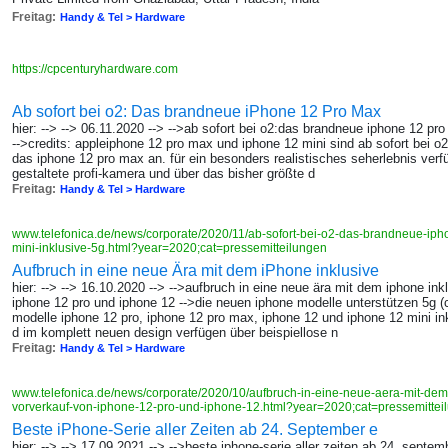
Freitag:
Handy & Tel > Hardware
https://cpcenturyhardware.com
Ab sofort bei o2: Das brandneue iPhone 12 Pro Max
hier: --> --> 06.11.2020 --> -->ab sofort bei o2:das brandneue iphone 12 pr
-->credits: appleiphone 12 pro max und iphone 12 mini sind ab sofort bei o2
das iphone 12 pro max an. für ein besonders realistisches seherlebnis ver
gestaltete profi-kamera und über das bisher größte d
Freitag:
Handy & Tel > Hardware
www.telefonica.de/news/corporate/2020/11/ab-sofort-bei-o2-das-brandneue-ip
mini-inklusive-5g.html?year=2020;cat=pressemitteilungen
Aufbruch in eine neue Ära mit dem iPhone inklusive
hier: --> --> 16.10.2020 --> -->aufbruch in eine neue ära mit dem iphone ink
iphone 12 pro und iphone 12 -->die neuen iphone modelle unterstützen 5g (c
modelle iphone 12 pro, iphone 12 pro max, iphone 12 und iphone 12 mini ink
d im komplett neuen design verfügen über beispiellose n
Freitag:
Handy & Tel > Hardware
www.telefonica.de/news/corporate/2020/10/aufbruch-in-eine-neue-aera-mit-dem-
vorverkauf-von-iphone-12-pro-und-iphone-12.html?year=2020;cat=pressemitte
Beste iPhone-Serie aller Zeiten ab 24. September e
hier: --> --> 17.09.2021 --> -->beste iphone-serie aller zeiten ab 24. septe