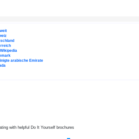
weit
weiz
tschland
rreich
. Wikipedia
emark
inigte arabische Emirate
ada
ating with helpful Do It Yourself brochures