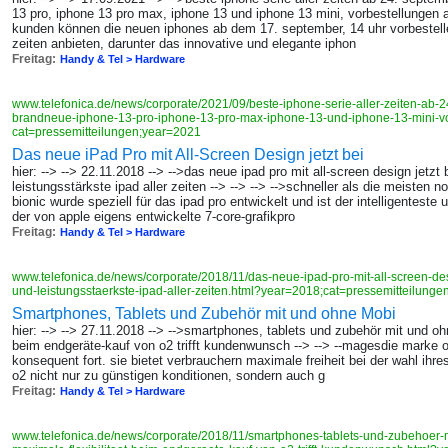
13 pro, iphone 13 pro max, iphone 13 und iphone 13 mini, vorbestellungen 
kunden können die neuen iphones ab dem 17. september, 14 uhr vorbestellen
zeiten anbieten, darunter das innovative und elegante iphon
Freitag:
Handy & Tel > Hardware
www.telefonica.de/news/corporate/2021/09/beste-iphone-serie-aller-zeiten-ab-2
brandneue-iphone-13-pro-iphone-13-pro-max-iphone-13-und-iphone-13-mini-vo
cat=pressemitteilungen;year=2021
Das neue iPad Pro mit All-Screen Design jetzt bei
hier: --> --> 22.11.2018 --> -->das neue ipad pro mit all-screen design jetzt 
leistungsstärkste ipad aller zeiten --> --> --> -->schneller als die meisten 
bionic wurde speziell für das ipad pro entwickelt und ist der intelligenteste 
der von apple eigens entwickelte 7-core-grafikpro
Freitag:
Handy & Tel > Hardware
www.telefonica.de/news/corporate/2018/11/das-neue-ipad-pro-mit-all-screen-desig
und-leistungsstaerkste-ipad-aller-zeiten.html?year=2018;cat=pressemitteilunge
Smartphones, Tablets und Zubehör mit und ohne Mobi
hier: --> --> 27.11.2018 --> -->smartphones, tablets und zubehör mit und oh
beim endgeräte-kauf von o2 trifft kundenwunsch --> --> --magesdie marke 
konsequent fort. sie bietet verbrauchern maximale freiheit bei der wahl ihr
o2 nicht nur zu günstigen konditionen, sondern auch g
Freitag:
Handy & Tel > Hardware
www.telefonica.de/news/corporate/2018/11/smartphones-tablets-und-zubehoer-m