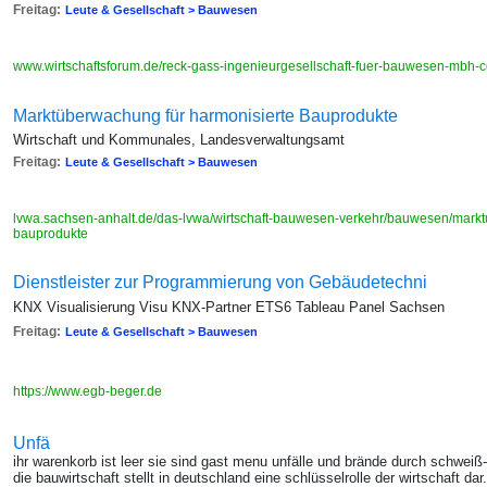
Freitag:
Leute & Gesellschaft > Bauwesen
www.wirtschaftsforum.de/reck-gass-ingenieurgesellschaft-fuer-bauwesen-mbh-
Marktüberwachung für harmonisierte Bauprodukte
Wirtschaft und Kommunales, Landesverwaltungsamt
Freitag:
Leute & Gesellschaft > Bauwesen
lvwa.sachsen-anhalt.de/das-lvwa/wirtschaft-bauwesen-verkehr/bauwesen/markt
bauprodukte
Dienstleister zur Programmierung von Gebäudetechni
KNX Visualisierung Visu KNX-Partner ETS6 Tableau Panel Sachsen
Freitag:
Leute & Gesellschaft > Bauwesen
https://www.egb-beger.de
Unfä
ihr warenkorb ist leer sie sind gast menu unfälle und brände durch schwei
die bauwirtschaft stellt in deutschland eine schlüsselrolle der wirtschaft da