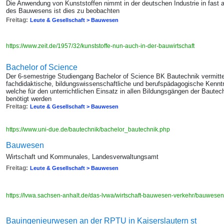
Die Anwendung von Kunststoffen nimmt in der deutschen Industrie in fast 
des Bauwesens ist dies zu beobachten
Freitag:
Leute & Gesellschaft > Bauwesen
https://www.zeit.de/1957/32/kunststoffe-nun-auch-in-der-bauwirtschaft
Bachelor of Science
Der 6-semestrige Studiengang Bachelor of Science BK Bautechnik vermittel
fachdidaktische, bildungswissenschaftliche und berufspädagogische Kennt
welche für den unterrichtlichen Einsatz in allen Bildungsgängen der Bautec
benötigt werden
Freitag:
Leute & Gesellschaft > Bauwesen
https://www.uni-due.de/bautechnik/bachelor_bautechnik.php
Bauwesen
Wirtschaft und Kommunales, Landesverwaltungsamt
Freitag:
Leute & Gesellschaft > Bauwesen
https://lvwa.sachsen-anhalt.de/das-lvwa/wirtschaft-bauwesen-verkehr/bauwese
Bauingenieurwesen an der RPTU in Kaiserslautern st