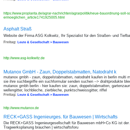
https://www.proplanta.de/agrar-nachrichten/agrarpolitik/neue-bauordnung-soll-s
ermoeglichen_article1741925005.html
Asphalt Straß
Website der Firma ASG Kolkwitz, Ihr Spezialist für den Straßen- und Tiefb
Freitag:
Leute & Gesellschaft > Bauwesen
http://www.asg-kolkwitz.de
Mutanox GmbH - Zaun, Doppelstabmatten, Natodraht k
mutanox gmbh - zaun, doppelstabmatten, natodraht kaufen in berlin multi m
sie ihre suchbegriffe ein suchformular senden suchen --> drahtprodukte ble
mutanox gmbh berlin - hier kaufen sie: zaun, doppelstabmatten, gartenzaun,
wellengitter, lochbleche, zierbleche, punktschweissgitter, riffel
Freitag:
Leute & Gesellschaft > Bauwesen
http://www.mutanox.de
RECK+GASS Ingenieurges. für Bauwesen | Wirtschafts
Die RECK+GASS Ingenieurgesellschaft für Bauwesen mbH+Co KG ist der Ans
Tragwerksplanung brauchen | wirtschaftsforu