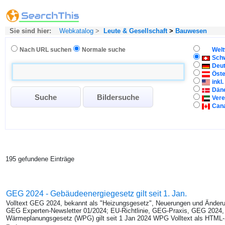
Sie sind hier:
Webkatalog
>
Leute & Gesellschaft
>
Bauwesen
Nach URL suchen
Normale suche
Welt
Sch
Deu
Öste
inkl
Dän
Vere
Can
195 gefundene Einträge
GEG 2024 - Gebäudeenergiegesetz gilt seit 1. Jan.
Volltext GEG 2024, bekannt als "Heizungsgesetz", Neuerungen und Änderunge
GEG Experten-Newsletter 01/2024; EU-Richtlinie, GEG-Praxis, GEG 2024
Wärmeplanungsgesetz (WPG) gilt seit 1 Jan 2024 WPG Volltext als HTML-S