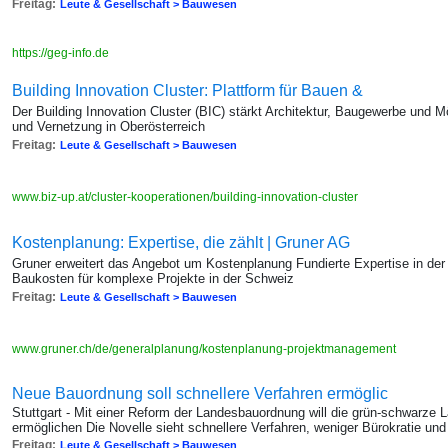
Freitag:
Leute & Gesellschaft > Bauwesen
https://geg-info.de
Building Innovation Cluster: Plattform für Bauen &
Der Building Innovation Cluster (BIC) stärkt Architektur, Baugewerbe und M
und Vernetzung in Oberösterreich
Freitag:
Leute & Gesellschaft > Bauwesen
www.biz-up.at/cluster-kooperationen/building-innovation-cluster
Kostenplanung: Expertise, die zählt | Gruner AG
Gruner erweitert das Angebot um Kostenplanung Fundierte Expertise in de
Baukosten für komplexe Projekte in der Schweiz
Freitag:
Leute & Gesellschaft > Bauwesen
www.gruner.ch/de/generalplanung/kostenplanung-projektmanagement
Neue Bauordnung soll schnellere Verfahren ermöglic
Stuttgart - Mit einer Reform der Landesbauordnung will die grün-schwarze
ermöglichen Die Novelle sieht schnellere Verfahren, weniger Bürokratie un
Freitag:
Leute & Gesellschaft > Bauwesen