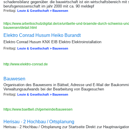
schadensbilanz gegenüber. die bauwirtschaft ist ein wirtschaftsbereich mit 
berufsgenossenschaft im jahr 2000 mit ca. 90 meldepf
Freitag:
Leute & Gesellschaft > Bauwesen
https://www.arbeitsschutzdigital.de/ce/unfaelle-und-braende-durch-schweiss-un
bauwesen/detail.html
Elektro Conrad Husum Heiko Burandt
Elektro Conrad Husum KNX EIB Elektro Elektroinstallation
Freitag:
Leute & Gesellschaft > Bauwesen
http://www.elektro-conrad.de
Bauwesen
Organisation des Bauwesens in Bättwil, Adresse und E-Mail der Baukommi
Verwaltungsaufwands bei der Bearbeitung von Baugesuchen
Freitag:
Leute & Gesellschaft > Bauwesen
https://www.baettwil.ch/gemeinde/bauwesen
Herisau - 2 Hochbau / Ortsplanung
Herisau - 2 Hochbau / Ortsplanung zur Startseite Direkt zur Hauptnavigatio