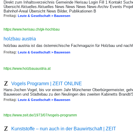
Direkt zum Inhaltsverzeichnis Gemeinde Herisau Login Fill 1 Kontakt Suche
Übersicht Aktuelles Aktuelles News News News News-Archiv Events Projek
Bahnhof-Areal Übersicht News Bilder, Publikationen B
Freitag:
Leute & Gesellschaft > Bauwesen
https://www.herisau.ch/gk-hochbau
holzbau austria
holzbau austria ist das österreichische Fachmagazin für Holzbau und nachha
Freitag:
Leute & Gesellschaft > Bauwesen
https://www.holzbauaustria.at
Vogels Programm | ZEIT ONLINE
Hans-Jochen Vogel, bis vor einem Jahr Münchener Oberbürgermeister, geh
Bauwesen und Städtebau zu den Neulingen des zweiten Kabinetts Brandt/
Freitag:
Leute & Gesellschaft > Bauwesen
https://www.zeit.de/1973/07/vogels-programm
Kunststoffe – nun auch in der Bauwirtschaft | ZEIT