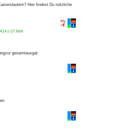
iserslautern? Hier findest Du nützliche
a-414.c-27.html
ungzur gesamtausgat:
sen