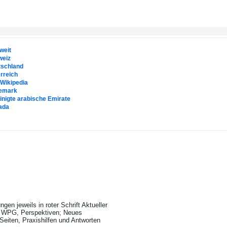
weit
weiz
tschland
rreich
. Wikipedia
emark
inigte arabische Emirate
ada
n jeweils in roter Schrift Aktueller
, WPG, Perspektiven; Neues
eiten, Praxishilfen und Antworten