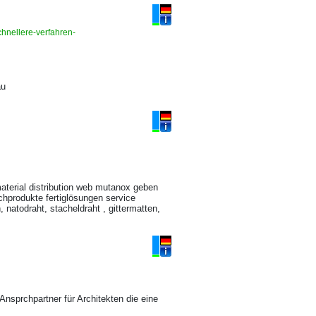
chnellere-verfahren-
au
aterial distribution web mutanox geben
chprodukte fertiglösungen service
 natodraht, stacheldraht , gittermatten,
prchpartner für Architekten die eine