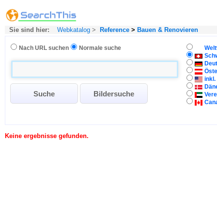
Sie sind hier:
Webkatalog
>
Reference
>
Bauen & Renovieren
Nach URL suchen
Normale suche
Welt
Sch
Deu
Öste
inkl
Dän
Vere
Can
Keine ergebnisse gefunden.