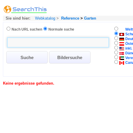
Sie sind hier:
Webkatalog
>
Reference
>
Garten
Nach URL suchen
Normale suche
Welt
Sch
Deu
Öste
inkl
Dän
Vere
Can
Keine ergebnisse gefunden.